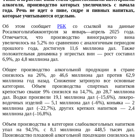
алкоголя, производство которых увеличилось с начала
года. Речь не идет о пиве, сидре и пивных напитках,
которые учитываются отдельно.
Об этом сообщает
РБК
со ссылкой на данные
Росалкогольтабакконтроля за январь—апрель 2025 года.
Отмечается, что производство виноградного вина
увеличилось на 5,2% по сравнению с аналогичным периодом
прошлого года, достигнув 11,6 миллиона дал. Также
положительная динамика у игристых вин — рост составил
6,9%, до 4,8 миллиона дал.
Общее производство алкогольной продукции в стране
снизилось на 26%, до 46,6 миллиона дал против 62,9
миллиона год назад. Снижение затронуло все основные
категории. Объем производства спиртных напитков
крепостью свыше 9% снизился на 14,7%, до 28,7 миллиона
дал. Водки произвели 19,1 миллиона дал (–15,6%), ликеро-
водочных изделий — 5,1 миллиона дал (–6%), коньяка — 2
миллиона дал (–22,7%), других крепких напитков — 2,4
миллиона дал (–16,8%).
Объем производства в категории слабоалкогольных напитков
упал на 94,5%, с 8,1 миллиона до 448,5 тысяч дал.
Производство плодовой алкогольной продукции снизилось на