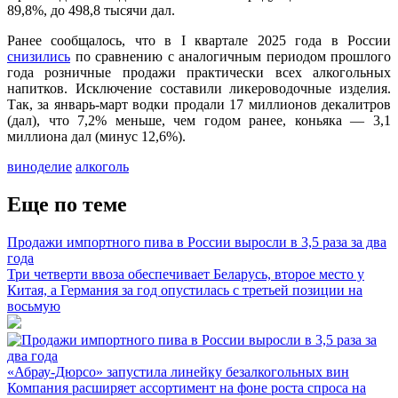
89,8%, до 498,8 тысячи дал.
Ранее сообщалось, что в I квартале 2025 года в России
снизились
по сравнению с аналогичным периодом прошлого
года розничные продажи практически всех алкогольных
напитков. Исключение составили ликероводочные изделия.
Так, за январь-март водки продали 17 миллионов декалитров
(дал), что 7,2% меньше, чем годом ранее, коньяка — 3,1
миллиона дал (минус 12,6%).
виноделие
алкоголь
Еще по теме
Продажи импортного пива в России выросли в 3,5 раза за два
года
Три четверти ввоза обеспечивает Беларусь, второе место у
Китая, а Германия за год опустилась с третьей позиции на
восьмую
«Абрау-Дюрсо» запустила линейку безалкогольных вин
Компания расширяет ассортимент на фоне роста спроса на