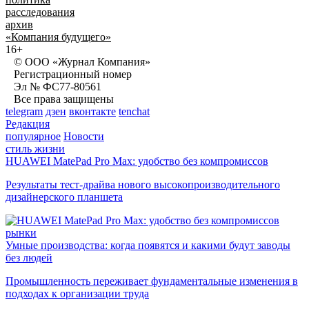
расследования
архив
«Компания будущего»
16+
© ООО «Журнал Компания»
Регистрационный номер
Эл № ФС77-80561
Все права защищены
telegram
дзен
вконтакте
tenchat
Редакция
популярное
Новости
стиль жизни
HUAWEI MatePad Pro Max: удобство без компромиссов
Результаты тест-драйва нового высокопроизводительного
дизайнерского планшета
рынки
Умные производства: когда появятся и какими будут заводы
без людей
Промышленность переживает фундаментальные изменения в
подходах к организации труда