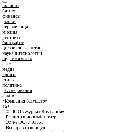
новости
бизнес
финансы
рынки
первые лица
мнения
рейтинги
биографии
цифровое развитие
наука и технологии
недвижимость
авто
медиа
крипта
стиль
политика
расследования
архив
«Компания будущего»
16+
© ООО «Журнал Компания»
Регистрационный номер
Эл № ФС77-80561
Все права защищены