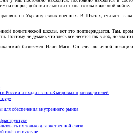
 Они у нас постоянно находятся, постоянно находятся в сост
 на вопрос, действительно ли страна готова к ядерной войне.
авлять на Украину своих военных. В Штатах, считает глава р
онной политической школы, вот это подтверждается. Там, кроме
и. Поэтому не думаю, что здесь все несется так в лоб, но мы-
иканский бизнесмен Илон Маск. Он счел логичной позицию г
»
 в России и входит в топ-3 мировых производителей
ы для обеспечения внутреннего рынка
нфраструктуре
ьзовать их только для экстренной связи