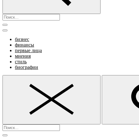
бизнес
финансы
первые лица
мнения
стиль
биографии