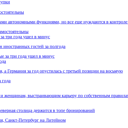
остоятельны
ыми автономными функциями, но все еще нуждаются в контроле
за три года ушел в минус
лн иностранных гостей за полгода
ода
я, а Германия за год опустилась с третьей позиции на восьмую
 и женщинам, выстраивающим карьеру по собственным правила
Северная столица держится в топе бронирований
ня, Санкт-Петербург на Литейном