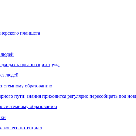
йнерского планшета
з людей
дходах к организации труда
 системному образованию
ьерного пути: знания приходится регулярно пересобирать под но
пки
каков его потенциал