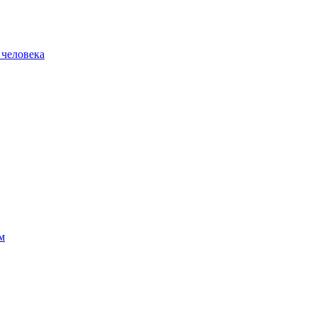
 человека
м