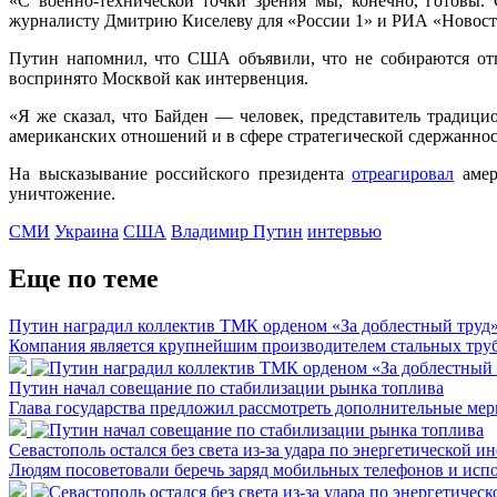
«С военно-технической точки зрения мы, конечно, готовы.
журналисту Дмитрию Киселеву для «России 1» и РИА «Новости»
Путин напомнил, что США объявили, что не собираются отпр
воспринято Москвой как интервенция.
«Я же сказал, что Байден — человек, представитель традици
американских отношений и в сфере стратегической сдержанност
На высказывание российского президента
отреагировал
амер
уничтожение.
СМИ
Украина
США
Владимир Путин
интервью
Еще по теме
Путин наградил коллектив ТМК орденом «За доблестный труд
Компания является крупнейшим производителем стальных труб
Путин начал совещание по стабилизации рынка топлива
Глава государства предложил рассмотреть дополнительные мер
Севастополь остался без света из-за удара по энергетической и
Людям посоветовали беречь заряд мобильных телефонов и испол