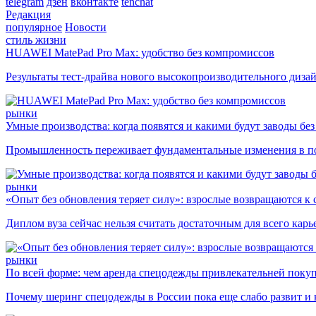
telegram
дзен
вконтакте
tenchat
Редакция
популярное
Новости
стиль жизни
HUAWEI MatePad Pro Max: удобство без компромиссов
Результаты тест-драйва нового высокопроизводительного диза
рынки
Умные производства: когда появятся и какими будут заводы бе
Промышленность переживает фундаментальные изменения в по
рынки
«Опыт без обновления теряет силу»: взрослые возвращаются к
Диплом вуза сейчас нельзя считать достаточным для всего кар
рынки
По всей форме: чем аренда спецодежды привлекательней поку
Почему шеринг спецодежды в России пока еще слабо развит и 