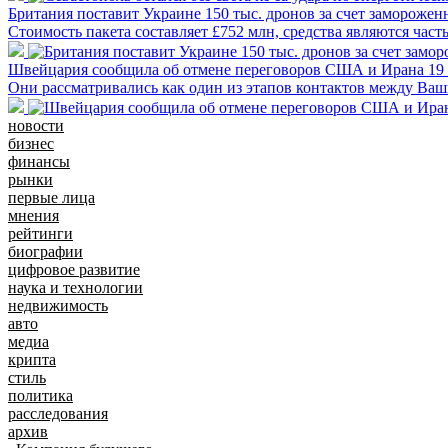
Британия поставит Украине 150 тыс. дронов за счет замороже
Стоимость пакета составляет £752 млн, средства являются част
Швейцария сообщила об отмене переговоров США и Ирана 19
Они рассматривались как один из этапов контактов между Ва
новости
бизнес
финансы
рынки
первые лица
мнения
рейтинги
биографии
цифровое развитие
наука и технологии
недвижимость
авто
медиа
крипта
стиль
политика
расследования
архив