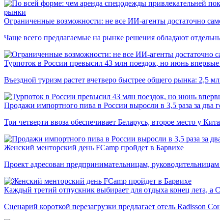
рынки
Ограниченные возможности: не все ИИ-агенты достаточно сам
Чаще всего предлагаемые на рынке решения обладают отдельн
Турпоток в России превысил 43 млн поездок, но июнь впервые 
Въездной туризм растет вчетверо быстрее общего рынка: 2,5 м
Продажи импортного пива в России выросли в 3,5 раза за два г
Три четверти ввоза обеспечивает Беларусь, второе место у Кита
Женский менторский день FCamp пройдет в Барвихе
Проект адресован предпринимательницам, руководительницам
Каждый третий отпускник выбирает для отдыха конец лета, а 
Сценарий короткой перезагрузки предлагает отель Radisson Со