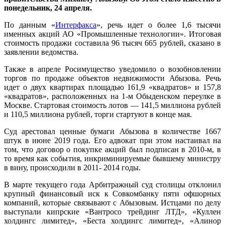
понедельник, 24 апреля.
По данным «
Интерфакса
», речь идет о более 1,6 тысячи
именных акций АО «Промышленные технологии». Итоговая
стоимость продажи составила 96 тысяч 665 рублей, сказано в
заявлении ведомства.
Также в апреле Росимущество уведомило о возобновлении
торгов по продаже объектов недвижимости Абызова. Речь
идет о двух квартирах площадью 161,9 «квадратов» и 157,8
«квадратов», расположенных на 1-м Обыденском переулке в
Москве. Стартовая стоимость лотов — 141,5 миллиона рублей
и 110,5 миллиона рублей, торги стартуют в конце мая.
Суд арестовал ценные бумаги Абызова в количестве 1667
штук в июне 2019 года. Его адвокат при этом настаивал на
том, что договор о покупке акций был подписан в 2010-м, в
то время как события, инкриминируемые бывшему министру
в вину, происходили в 2011- 2014 годы.
В марте текущего года Арбитражный суд столицы отклонил
крупный финансовый иск к Совкомбанку пяти офшорных
компаний, которые связывают с Абызовым. Истцами по делу
выступали кипрские «Вантросо трейдинг ЛТД», «Куллен
холдингс лимитед», «Беста холдингс лимитед», «Алинор