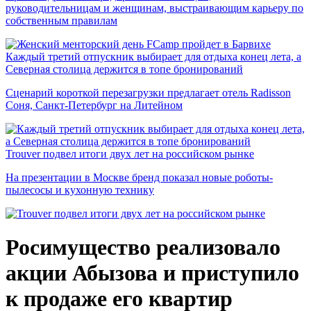
руководительницам и женщинам, выстраивающим карьеру по
собственным правилам
Каждый третий отпускник выбирает для отдыха конец лета, а
Северная столица держится в топе бронирований
Сценарий короткой перезагрузки предлагает отель Radisson
Соня, Санкт-Петербург на Литейном
Trouver подвел итоги двух лет на российском рынке
На презентации в Москве бренд показал новые роботы-
пылесосы и кухонную технику
Росимущество реализовало
акции Абызова и приступило
к продаже его квартир