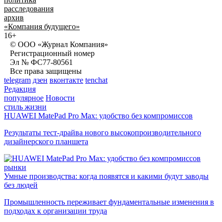
расследования
архив
«Компания будущего»
16+
© ООО «Журнал Компания»
Регистрационный номер
Эл № ФС77-80561
Все права защищены
telegram
дзен
вконтакте
tenchat
Редакция
популярное
Новости
стиль жизни
HUAWEI MatePad Pro Max: удобство без компромиссов
Результаты тест-драйва нового высокопроизводительного
дизайнерского планшета
рынки
Умные производства: когда появятся и какими будут заводы
без людей
Промышленность переживает фундаментальные изменения в
подходах к организации труда