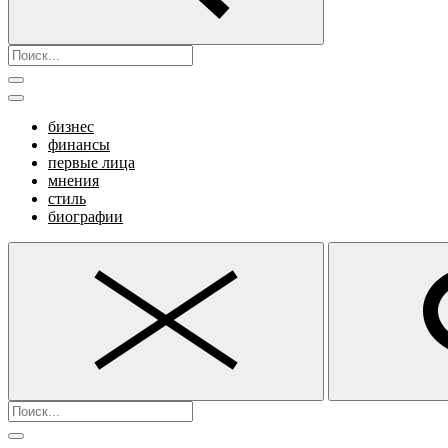
бизнес
финансы
первые лица
мнения
стиль
биографии