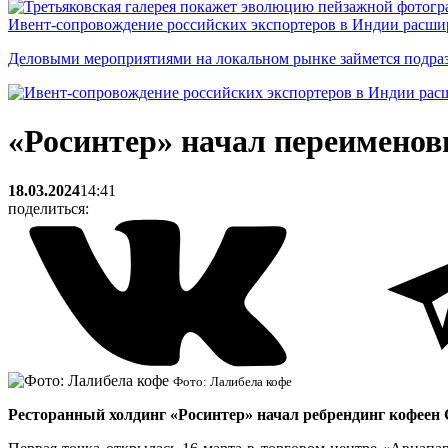
Ивент-сопровождение российских экспортеров в Индии расши
Деловыми мероприятиями на локальном рынке займется подраз
«Росинтер» начал переименовы
18.03.2024
14:41
поделиться:
Фото: Лалибела кофе
Ресторанный холдинг «Росинтер» начал ребрендинг кофеен Cos