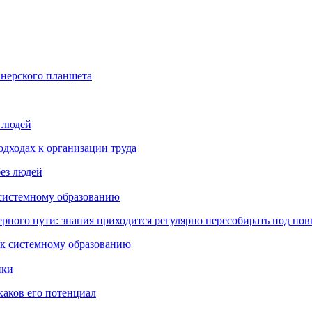
йнерского планшета
з людей
дходах к организации труда
 системному образованию
ьерного пути: знания приходится регулярно пересобирать под но
пки
каков его потенциал