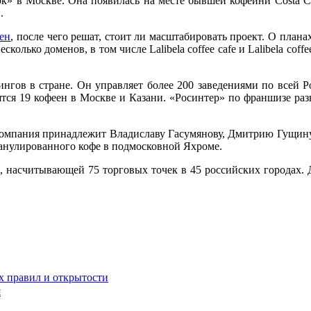
к» в Москве. Она появилась на месте бывшей кофейни Costa Co
.
ен
, после чего решат, стоит ли масштабировать проект. О плана
сколько доменов, в том числе Lalibela coffee cafe и Lalibela cof
нгов в стране. Он управляет более 200 заведениями по всей Ро
тся 19 кофеен в Москве и Казани. «Росинтер» по франшизе разви
а, компания принадлежит Владиславу Гасумянову, Дмитрию Гущин
ранулированного кофе в подмосковной Яхроме.
, насчитывающей 75 торговых точек в 45 российских городах.
х правил и открытости