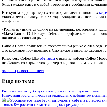
Первая точка открылась 16 марта в торговом центре «Авиапар
блюда можно взять и с собой, говорится в сообщении компании
В текущем году партнеры хотят открыть десять пилотных
кофе
стало известно в августе 2023 года. Холдинг зарегистрировал не
в кофейни.
«Росинтер» является одним из крупнейших ресторанных холди
«Мама Раша», TGI Fridays. Сейчас в портфеле холдинга находя
покинул российский рынок.
Lalibela Coffee появился на отечественном рынке с 2014 год
Это кофейное производство в Смоленске и завод по фасовке г
Ранее сеть Coffee Like
объявила
о выкупе кофеен Coffee Moose
необходимого сырья и товаров через торговый дом компании.
общепит
новости бизнеса
Еще по теме
Россияне все чаще берут питомцев в кафе и в путешествия
Индустрия гостеприимства сталкивается с дефицитом понятны
Только 9% россиян питаются вне дома регулярно