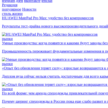
telegram
дзен
вконтакте
tenchat
Редакция
популярное
Новости
стиль жизни
HUAWEI MatePad Pro Max: удобство без компромиссов
Результаты тест-драйва нового высокопроизводительного диза
рынки
Умные производства: когда появятся и какими будут заводы бе
Промышленность переживает фундаментальные изменения в по
рынки
«Опыт без обновления теряет силу»: взрослые возвращаются к
Диплом вуза сейчас нельзя считать достаточным для всего кар
рынки
По всей форме: чем аренда спецодежды привлекательней поку
Почему шеринг спецодежды в России пока еще слабо развит и 