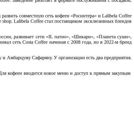
ffee. Заведение работает в формате обслуживания с посадкой,
х развить совместную сеть кофеен «Росинтера» и Lalibela Coffee
fee shop. Lalibela Coffee стал поставщиком эксклюзивных блендов
ссии, развивает сети «IL патио», «Шикари», «Планета суши»,
вал сеть Costa Coffee начиная с 2008 года, но в 2022-м бренд
у и Амбарцуму Сафаряну. У организации есть два предприятия.
 Для кофеен вводится новое меню и доступ к прямым закупкам