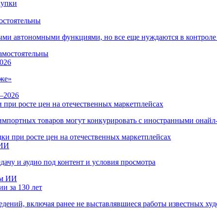
остоятельны
ыми автономными функциями, но все еще нуждаются в контроле
026
же»
 при росте цен на отечественных маркетплейсах
ы импортных товаров могут конкурировать с иностранными онай
 ИИ
дачу и аудио под контент и условия просмотра
и за 130 лет
ведений, включая ранее не выставлявшиеся работы известных