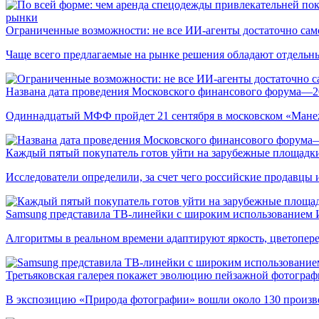
рынки
Ограниченные возможности: не все ИИ-агенты достаточно сам
Чаще всего предлагаемые на рынке решения обладают отдельн
Названа дата проведения Московского финансового форума—2
Одиннадцатый МФФ пройдет 21 сентября в московском «Мане
Каждый пятый покупатель готов уйти на зарубежные площадки
Исследователи определили, за счет чего российские продавц
Samsung представила ТВ-линейки с широким использованием
Алгоритмы в реальном времени адаптируют яркость, цветопере
Третьяковская галерея покажет эволюцию пейзажной фотографи
В экспозицию «Природа фотографии» вошли около 130 произ