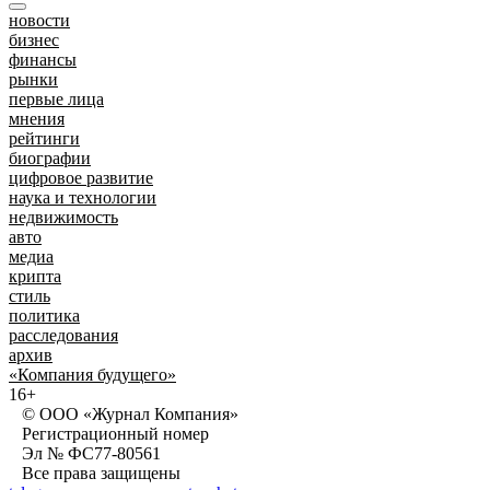
новости
бизнес
финансы
рынки
первые лица
мнения
рейтинги
биографии
цифровое развитие
наука и технологии
недвижимость
авто
медиа
крипта
стиль
политика
расследования
архив
«Компания будущего»
16+
© ООО «Журнал Компания»
Регистрационный номер
Эл № ФС77-80561
Все права защищены