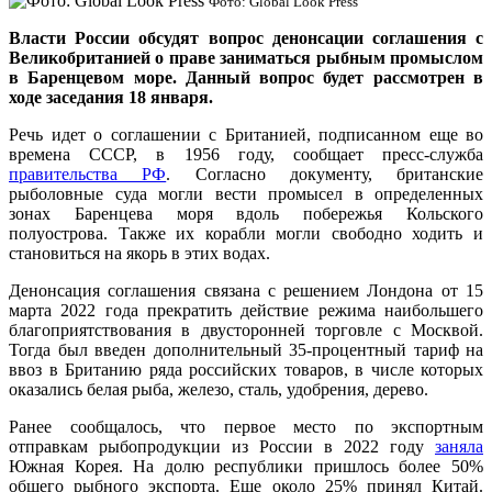
Фото: Global Look Press
Власти России обсудят вопрос денонсации соглашения с
Великобританией о праве заниматься рыбным промыслом
в Баренцевом море. Данный вопрос будет рассмотрен в
ходе заседания 18 января.
Речь идет о соглашении с Британией, подписанном еще во
времена СССР, в 1956 году, сообщает пресс-служба
правительства РФ
. Согласно документу, британские
рыболовные суда могли вести промысел в определенных
зонах Баренцева моря вдоль побережья Кольского
полуострова. Также их корабли могли свободно ходить и
становиться на якорь в этих водах.
Денонсация соглашения связана с решением Лондона от 15
марта 2022 года прекратить действие режима наибольшего
благоприятствования в двусторонней торговле с Москвой.
Тогда был введен дополнительный 35-процентный тариф на
ввоз в Британию ряда российских товаров, в числе которых
оказались белая рыба, железо, сталь, удобрения, дерево.
Ранее сообщалось, что первое место по экспортным
отправкам рыбопродукции из России в 2022 году
заняла
Южная Корея. На долю республики пришлось более 50%
общего рыбного экспорта. Еще около 25% принял Китай.