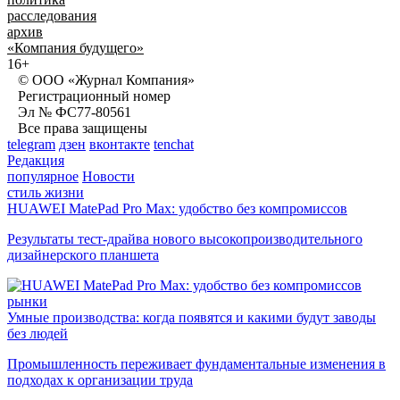
расследования
архив
«Компания будущего»
16+
© ООО «Журнал Компания»
Регистрационный номер
Эл № ФС77-80561
Все права защищены
telegram
дзен
вконтакте
tenchat
Редакция
популярное
Новости
стиль жизни
HUAWEI MatePad Pro Max: удобство без компромиссов
Результаты тест-драйва нового высокопроизводительного
дизайнерского планшета
рынки
Умные производства: когда появятся и какими будут заводы
без людей
Промышленность переживает фундаментальные изменения в
подходах к организации труда