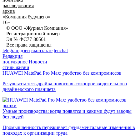
расследования
архив
«Компания будущего»
16+
© ООО «Журнал Компания»
Регистрационный номер
Эл № ФС77-80561
Все права защищены
telegram
дзен
вконтакте
tenchat
Редакция
популярное
Новости
стиль жизни
HUAWEI MatePad Pro Max: удобство без компромиссов
Результаты тест-драйва нового высокопроизводительного
дизайнерского планшета
рынки
Умные производства: когда появятся и какими будут заводы
без людей
Промышленность переживает фундаментальные изменения в
подходах к организации труда