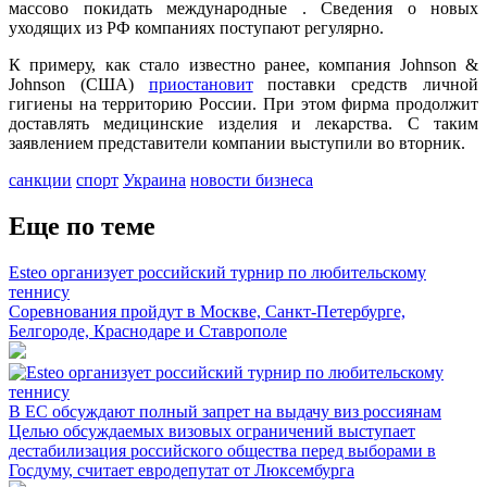
массово покидать международные . Сведения о новых
уходящих из РФ компаниях поступают регулярно.
К примеру, как стало известно ранее, компания Johnson &
Johnson (США)
приостановит
поставки средств личной
гигиены на территорию России. При этом фирма продолжит
доставлять медицинские изделия и лекарства. С таким
заявлением представители компании выступили во вторник.
санкции
спорт
Украина
новости бизнеса
Еще по теме
Esteo организует российский турнир по любительскому
теннису
Соревнования пройдут в Москве, Санкт-Петербурге,
Белгороде, Краснодаре и Ставрополе
В ЕС обсуждают полный запрет на выдачу виз россиянам
Целью обсуждаемых визовых ограничений выступает
дестабилизация российского общества перед выборами в
Госдуму, считает евродепутат от Люксембурга