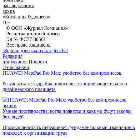
расследования
архив
«Компания будущего»
16+
© ООО «Журнал Компания»
Регистрационный номер
Эл № ФС77-80561
Все права защищены
telegram
дзен
вконтакте
tenchat
Редакция
популярное
Новости
стиль жизни
HUAWEI MatePad Pro Max: удобство без компромиссов
Результаты тест-драйва нового высокопроизводительного
дизайнерского планшета
рынки
Умные производства: когда появятся и какими будут заводы
без людей
Промышленность переживает фундаментальные изменения в
подходах к организации труда