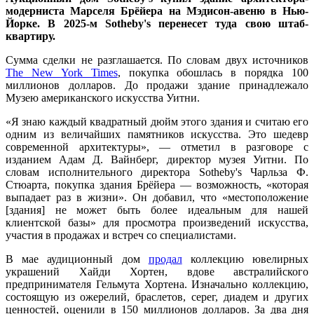
модерниста Марселя Брёйера на Мэдисон-авеню в Нью-
Йорке. В 2025-м Sotheby's перенесет туда свою штаб-
квартиру.
Сумма сделки не разглашается. По словам двух источников
The New York Times
, покупка обошлась в порядка 100
миллионов долларов. До продажи здание принадлежало
Музею американского искусства Уитни.
«Я знаю каждый квадратный дюйм этого здания и считаю его
одним из величайших памятников искусства. Это шедевр
современной архитектуры», — отметил в разговоре с
изданием Адам Д. Вайнберг, директор музея Уитни. По
словам исполнительного директора Sotheby's Чарльза Ф.
Стюарта, покупка здания Брёйера — возможность, «которая
выпадает раз в жизни». Он добавил, что «местоположение
[здания] не может быть более идеальным для нашей
клиентской базы» для просмотра произведений искусства,
участия в продажах и встреч со специалистами.
В мае аудиционный дом
продал
коллекцию ювелирных
украшений Хайди Хортен, вдове австралийского
предпринимателя Гельмута Хортена. Изначально коллекцию,
состоящую из ожерелий, браслетов, серег, диадем и других
ценностей, оценили в 150 миллионов долларов. За два дня