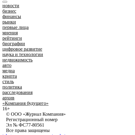
новости
бизнес
финансы
рынки
первые лица
мнения
рейтинги
биографии
цифровое развитие
наука и технологии
недвижимость
авто
медиа
крипта
стиль
политика
расследования
архив
«Компания будущего»
16+
© ООО «Журнал Компания»
Регистрационный номер
Эл № ФС77-80561
Все права защищены