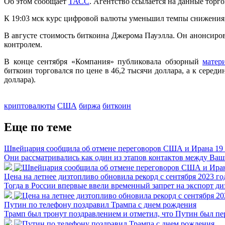
Об этом сообщает
ТАСС
. Агентство ссылается на данные торго
К 19:03 мск курс цифровой валюты уменьшил темпы снижения, 
В августе стоимость биткоина Джерома Пауэлла. Он анонсиров
контролем.
В конце сентября «Компания» публиковала обзорный
матер
биткоин торговался по цене в 46,2 тысячи доллара, а к серед
доллара).
криптовалюты
США
биржа
биткоин
Еще по теме
Швейцария сообщила об отмене переговоров США и Ирана 19
Они рассматривались как один из этапов контактов между Ва
Цена на летнее дизтопливо обновила рекорд с сентября 2023 го
Тогда в России впервые ввели временный запрет на экспорт ди
Путин по телефону поздравил Трампа с днем рождения
Трамп был тронут поздравлением и отметил, что Путин был пе