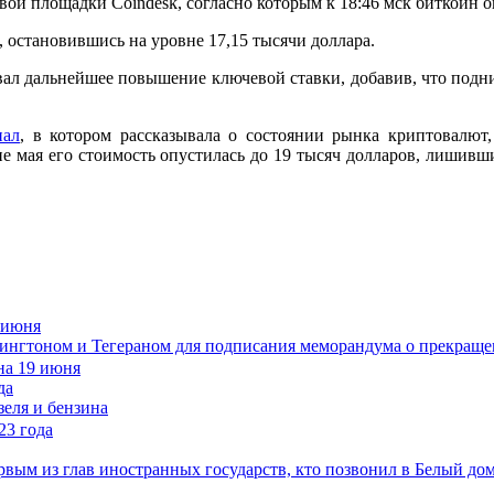
вой площадки Coindesk, согласно которым к 18:46 мск биткоин оп
остановившись на уровне 17,15 тысячи доллара.
ал дальнейшее повышение ключевой ставки, добавив, что подни
иал
, в котором рассказывала о состоянии рынка криптовалют,
ине мая его стоимость опустилась до 19 тысяч долларов, лишив
 июня
шингтоном и Тегераном для подписания меморандума о прекращ
да
зеля и бензина
рвым из глав иностранных государств, кто позвонил в Белый до