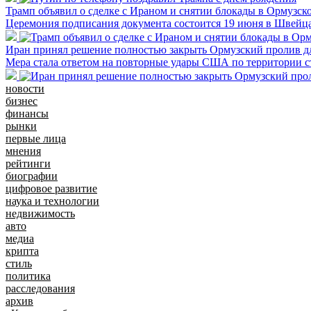
Трамп объявил о сделке с Ираном и снятии блокады в Ормузск
Церемония подписания документа состоится 19 июня в Швейц
Иран принял решение полностью закрыть Ормузский пролив дл
Мера стала ответом на повторные удары США по территории 
новости
бизнес
финансы
рынки
первые лица
мнения
рейтинги
биографии
цифровое развитие
наука и технологии
недвижимость
авто
медиа
крипта
стиль
политика
расследования
архив