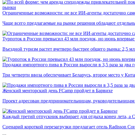
рынки
Ограниченные возможности: не все ИИ-агенты достаточно сам
Чаще всего предлагаемые на рынке решения обладают отдельн
Турпоток в России превысил 43 млн поездок, но июнь впервые 
Въездной туризм растет вчетверо быстрее общего рынка: 2,5 м
Продажи импортного пива в России выросли в 3,5 раза за два г
Три четверти ввоза обеспечивает Беларусь, второе место у Кита
Женский менторский день FCamp пройдет в Барвихе
Проект адресован предпринимательницам, руководительницам
Каждый третий отпускник выбирает для отдыха конец лета, а 
Сценарий короткой перезагрузки предлагает отель Radisson Со