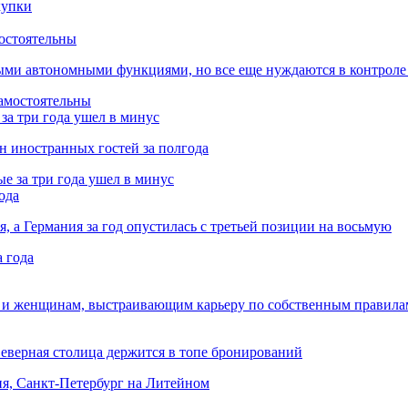
остоятельны
ыми автономными функциями, но все еще нуждаются в контроле
за три года ушел в минус
лн иностранных гостей за полгода
ода
я, а Германия за год опустилась с третьей позиции на восьмую
 и женщинам, выстраивающим карьеру по собственным правила
Северная столица держится в топе бронирований
ня, Санкт-Петербург на Литейном