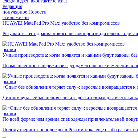
telegram
дзен
вконтакте
tenchat
Редакция
популярное
Новости
стиль жизни
HUAWEI MatePad Pro Max: удобство без компромиссов
Результаты тест-драйва нового высокопроизводительного диза
рынки
Умные производства: когда появятся и какими будут заводы бе
Промышленность переживает фундаментальные изменения в по
рынки
«Опыт без обновления теряет силу»: взрослые возвращаются к
Диплом вуза сейчас нельзя считать достаточным для всего кар
рынки
По всей форме: чем аренда спецодежды привлекательней поку
Почему шеринг спецодежды в России пока еще слабо развит и 