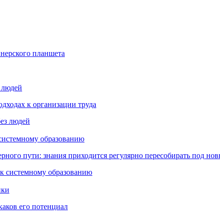
йнерского планшета
з людей
дходах к организации труда
 системному образованию
ьерного пути: знания приходится регулярно пересобирать под но
пки
каков его потенциал