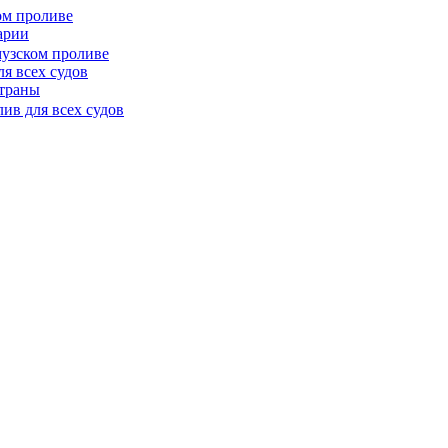
ом проливе
арии
я всех судов
страны