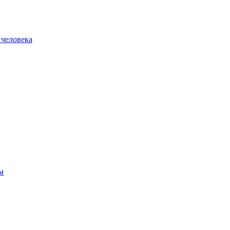
 человека
м