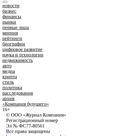
новости
бизнес
финансы
рынки
первые лица
мнения
рейтинги
биографии
цифровое развитие
наука и технологии
недвижимость
авто
медиа
крипта
стиль
политика
расследования
архив
«Компания будущего»
16+
© ООО «Журнал Компания»
Регистрационный номер
Эл № ФС77-80561
Все права защищены