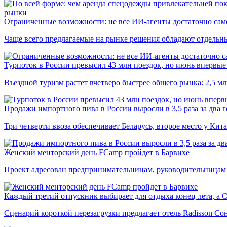
рынки
Ограниченные возможности: не все ИИ-агенты достаточно сам
Чаще всего предлагаемые на рынке решения обладают отдельн
Турпоток в России превысил 43 млн поездок, но июнь впервые 
Въездной туризм растет вчетверо быстрее общего рынка: 2,5 м
Продажи импортного пива в России выросли в 3,5 раза за два г
Три четверти ввоза обеспечивает Беларусь, второе место у Кита
Женский менторский день FCamp пройдет в Барвихе
Проект адресован предпринимательницам, руководительницам
Каждый третий отпускник выбирает для отдыха конец лета, а 
Сценарий короткой перезагрузки предлагает отель Radisson Со