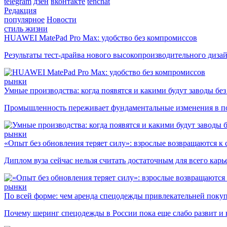
telegram
дзен
вконтакте
tenchat
Редакция
популярное
Новости
стиль жизни
HUAWEI MatePad Pro Max: удобство без компромиссов
Результаты тест-драйва нового высокопроизводительного диза
рынки
Умные производства: когда появятся и какими будут заводы бе
Промышленность переживает фундаментальные изменения в по
рынки
«Опыт без обновления теряет силу»: взрослые возвращаются к
Диплом вуза сейчас нельзя считать достаточным для всего кар
рынки
По всей форме: чем аренда спецодежды привлекательней поку
Почему шеринг спецодежды в России пока еще слабо развит и 