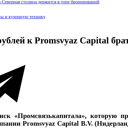
сы и кухонную технику
рублей к Promsvyaz Capital бр
ск «Промсвязькапитала», которую при
мпании Promsvyaz Capital B.V. (Нидерла