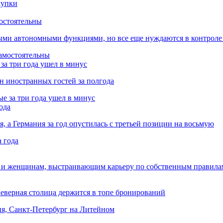
остоятельны
ыми автономными функциями, но все еще нуждаются в контроле
за три года ушел в минус
лн иностранных гостей за полгода
ода
я, а Германия за год опустилась с третьей позиции на восьмую
 и женщинам, выстраивающим карьеру по собственным правила
Северная столица держится в топе бронирований
ня, Санкт-Петербург на Литейном