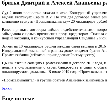
братья Дмитрий и Алексей Ананьевы р
Суд 2 июня полностью отказал в иске. Конкурсный управляю
выдала Promsvyaz Capital B.V. Но эти два договора займа 
компанию вернуть «Промсвязькапиталу» 20 миллиардов рублей
Ранее признать договоры займов недействительными попрос
займодавца с целью причинения вреда кредиторам. Сначала 
подана кассация, и конкурсный управляющий Сайдашев 2 июня п
Займы на 10 миллиардов рублей каждый были выданы в 2016 г
Нидерландской компанией в равных долях владеют братья Анан
Промсвязьбанка (сейчас он принадлежит Росимуществу).
ЦБ РФ взял на санацию Промсвязьбанк в декабре 2017 года, и
подала в суд заявление о своем банкротстве в связи с обя
ликвидируемого должника. В июле 2019 года «Промсвязькапита
«Промсвязькапитал» в группе братьев Ананьевых занималась п
банки
Еще по теме