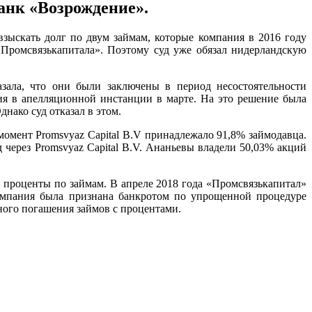
анк «Возрождение».
зыскать долг по двум займам, которые компания в 2016 году
«Промсвязькапитала». Поэтому суд уже обязал нидерландскую
зала, что они были заключены в период несостоятельности
ия в апелляционной инстанции в марте. На это решение была
днако суд отказал в этом.
омент Promsvyaz Capital B.V принадлежало 91,8% займодавца.
 через Promsvyaz Capital B.V. Ананьевы владели 50,03% акций
ь проценты по займам. В апреле 2018 года «Промсвязькапитал»
 компания была признана банкротом по упрощенной процедуре
ного погашения займов с процентами.