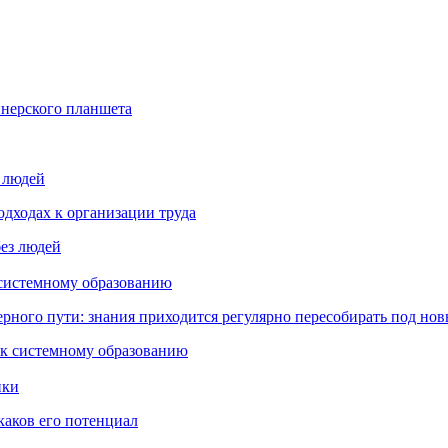
йнерского планшета
з людей
дходах к организации труда
 системному образованию
ьерного пути: знания приходится регулярно пересобирать под но
пки
каков его потенциал