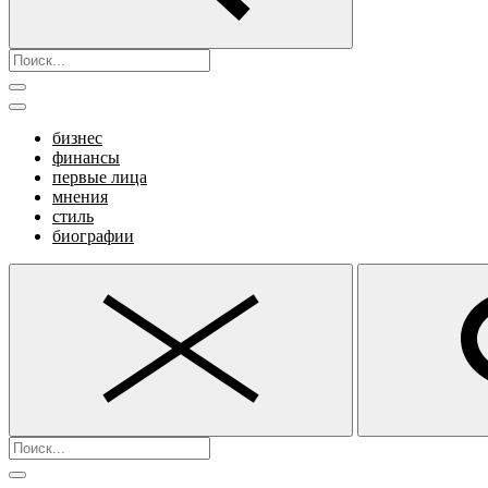
бизнес
финансы
первые лица
мнения
стиль
биографии