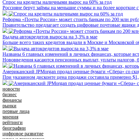
Спрос на кредиты наличными вырос на 60% за год
Россияне берут займы на меньшие суммы и на более короткие 
Реформа «Почты России» может стоить банкам по 200 млн рубл
Правительство предлагает создать цифровые почтовые ящики 
Выдача автокредитов выросла на 3,3% в мае
Больше всего таких кредитов выдали в Москве и Московской о
Названы 6 главных изменений в личных финансах, которые вст
Нововведения касаются пенсионных выплат, уплаты налогов, б
Американский JPMorgan продал ценные бумаги «Сбера» со ск
При указанном дисконте цена продажи составила примерно $1,
новости
бизнес
финансы
рынки
первые лица
мнения
рейтинги
биографии
цифровое развитие