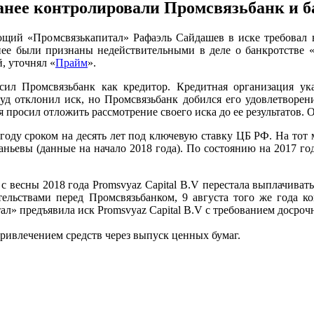
анее контролировали Промсвязьбанк и б
щий «Промсвязькапитал» Рафаэль Сайдашев в иске требовал в
ранее были признаны недействительными в деле о банкротстве 
, уточнял «
Прайм
».
ил Промсвязьбанк как кредитор. Кредитная организация ука
суд отклонил иск, но Промсвязьбанк добился его удовлетворен
росил отложить рассмотрение своего иска до ее результатов. О
оду сроком на десять лет под ключевую ставку ЦБ РФ. На тот м
ьевы (данные на начало 2018 года). По состоянию на 2017 год
 с весны 2018 года Promsvyaz Capital B.V перестала выплачиват
зательствами перед Промсвязьбанком, 9 августа того же года
л» предъявила иск Promsvyaz Capital B.V с требованием досроч
ривлечением средств через выпуск ценных бумаг.