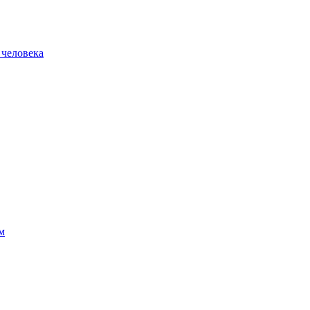
 человека
м