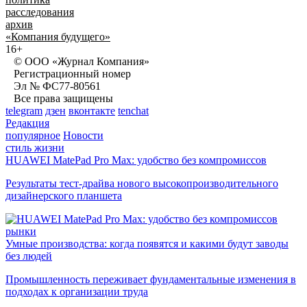
расследования
архив
«Компания будущего»
16+
© ООО «Журнал Компания»
Регистрационный номер
Эл № ФС77-80561
Все права защищены
telegram
дзен
вконтакте
tenchat
Редакция
популярное
Новости
стиль жизни
HUAWEI MatePad Pro Max: удобство без компромиссов
Результаты тест-драйва нового высокопроизводительного
дизайнерского планшета
рынки
Умные производства: когда появятся и какими будут заводы
без людей
Промышленность переживает фундаментальные изменения в
подходах к организации труда