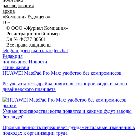
расследования
архив
«Компания будущего»
16+
© ООО «Журнал Компания»
Регистрационный номер
Эл № ФС77-80561
Все права защищены
telegram
дзен
вконтакте
tenchat
Редакция
популярное
Новости
стиль жизни
HUAWEI MatePad Pro Max: удобство без компромиссов
Результаты тест-драйва нового высокопроизводительного
дизайнерского планшета
рынки
Умные производства: когда появятся и какими будут заводы
без людей
Промышленность переживает фундаментальные изменения в
подходах к организации труда