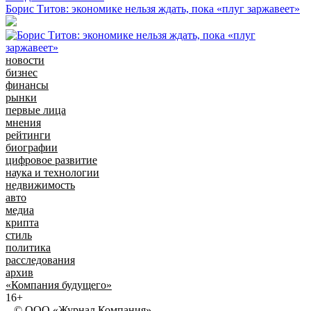
Борис Титов: экономике нельзя ждать, пока «плуг заржавеет»
новости
бизнес
финансы
рынки
первые лица
мнения
рейтинги
биографии
цифровое развитие
наука и технологии
недвижимость
авто
медиа
крипта
стиль
политика
расследования
архив
«Компания будущего»
16+
© ООО «Журнал Компания»