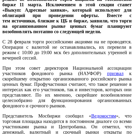
бирже 11 марта. Исключением
в этой секции станет
«Выкуп: Адресные заявки», который используют для
облигаций при проведении оферты. Вместе с
тем
источники, близкие к ЦБ и бирже, заявили, что
торги
на организованном рынке ценных бумаг планируют
возобновлять поэтапно
со следующей недели.
С 28 февраля торги российскими акциями на не проводятся.
Операции с валютой не останавливались, их перевели в
режим с 10:00 до 19:00 мск без дополнительных утренней и
вечерней сессий.
При этом совет директоров Национальной ассоциации
участников фондового рынка (НАУФОР)
призвал
к
скорейшему открытию организованного российского рынка
ценных бумаг. Профучастники считают, что такое решение в
интересах как его участников, так и инвесторов, которых они
представляют. По их мнению, скорейшее возобновление
целесообразно для функционирования организованных
фондового и срочного рынков.
Представитель Мосбиржи сообщил «
Ведомостям
», что
торговая площадка находится в постоянном диалоге со всеми
участниками рынка и Центробанка. Он отметил, что
денежный, валютный и срочный рынки открыты по