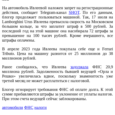
На автомобиль Ивлеевой наложен запрет на регистрационные
действия, сообщает Telegram-канал
SHOT
. По его данным,
блогер продолжает пользоваться машиной. Так, 17 июля на
Lamborghini Urus Ивлеева превысила скорость на Московском
большом кольце, за что заплатит штраф в 500 рублей. За
последний год на этой машине она насобирала 72 штрафа за
превышение на 100 тысяч рублей. Кроме вчерашнего, все
штрафы оплачены.
В апреле 2023 года Ивлеева покупала себе еще и Ferrari
Tributo. Цена на машину разнится от 25 миллионов до 38
миллионов рублей.
Ранее сообщалось, что Ивлеева
задолжала
ФНС 20,9
миллиона рублей. Задолженность бывшей ведущей «Орла и
Решки» увеличилась вдвое, поскольку знаменитость уже
третий месяц не может расплатиться с налоговой.
Блогер игнорирует требования ФНС об оплате долга. К этой
сумме прибавляются штрафы за уклонение от уплаты налогов.
При этом счета ведущей сейчас заблокированы.
автомобили
ФНС
налоги