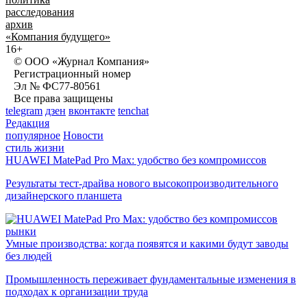
расследования
архив
«Компания будущего»
16+
© ООО «Журнал Компания»
Регистрационный номер
Эл № ФС77-80561
Все права защищены
telegram
дзен
вконтакте
tenchat
Редакция
популярное
Новости
стиль жизни
HUAWEI MatePad Pro Max: удобство без компромиссов
Результаты тест-драйва нового высокопроизводительного
дизайнерского планшета
рынки
Умные производства: когда появятся и какими будут заводы
без людей
Промышленность переживает фундаментальные изменения в
подходах к организации труда