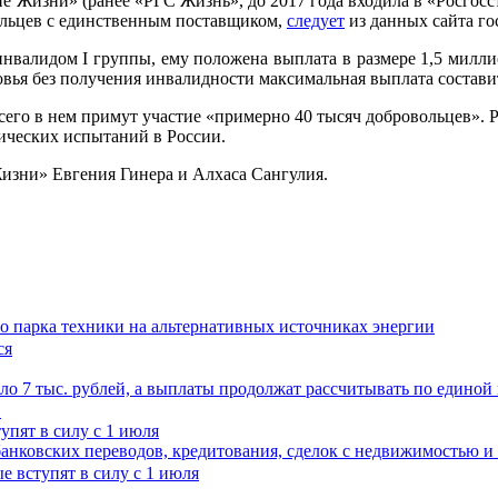
 Жизни» (ранее «РГС Жизнь», до 2017 года входила в «Росгос
вольцев с единственным поставщиком,
следует
из данных сайта го
инвалидом I группы, ему положена выплата в размере 1,5 миллио
овья без получения инвалидности максимальная выплата состави
сего в нем примут участие «примерно 40 тысяч добровольцев». 
нических испытаний в России.
зни» Евгения Гинера и Алхаса Сангулия.
 парка техники на альтернативных источниках энергии
ло 7 тыс. рублей, а выплаты продолжат рассчитывать по единой
упят в силу с 1 июля
анковских переводов, кредитования, сделок с недвижимостью и