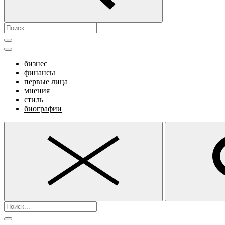
бизнес
финансы
первые лица
мнения
стиль
биографии