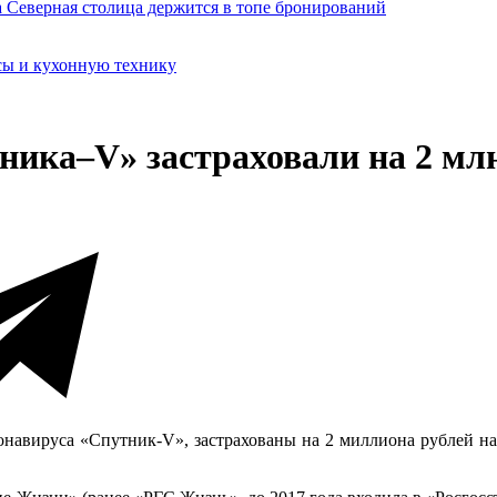
сы и кухонную технику
ика–V» застраховали на 2 млн
навируса «Спутник-V», застрахованы на 2 миллиона рублей на 