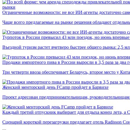
рынки
Ограниченные возможности: не все ИИ-агенты достаточно сам
Чаще всего предлагаемые на рынке решения обладают отдельн
Турпоток в России превысил 43 млн поездок, но июнь впервые 
Въездной туризм растет вчетверо быстрее общего рынка: 2,5 м
Продажи импортного пива в России выросли в 3,5 раза за два г
Три четверти ввоза обеспечивает Беларусь, второе место у Кита
Женский менторский день FCamp пройдет в Барвихе
Проект адресован предпринимательницам, руководительницам
Каждый третий отпускник выбирает для отдыха конец лета, а 
Сценарий короткой перезагрузки предлагает отель Radisson Со