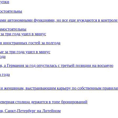
остоятельны
ыми автономными функциями, но все еще нуждаются в контроле
за три года ушел в минус
лн иностранных гостей за полгода
ода
я, а Германия за год опустилась с третьей позиции на восьмую
 и женщинам, выстраивающим карьеру по собственным правила
Северная столица держится в топе бронирований
ня, Санкт-Петербург на Литейном