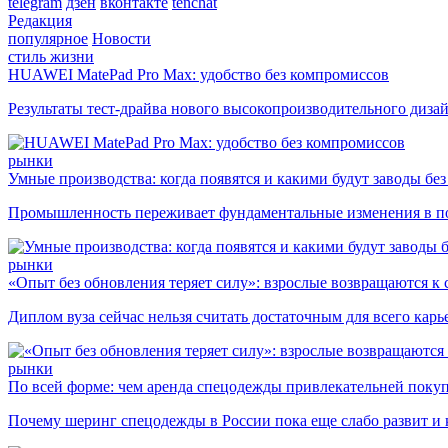
telegram
дзен
вконтакте
tenchat
Редакция
популярное
Новости
стиль жизни
HUAWEI MatePad Pro Max: удобство без компромиссов
Результаты тест-драйва нового высокопроизводительного диза
рынки
Умные производства: когда появятся и какими будут заводы бе
Промышленность переживает фундаментальные изменения в по
рынки
«Опыт без обновления теряет силу»: взрослые возвращаются к
Диплом вуза сейчас нельзя считать достаточным для всего кар
рынки
По всей форме: чем аренда спецодежды привлекательней поку
Почему шеринг спецодежды в России пока еще слабо развит и 