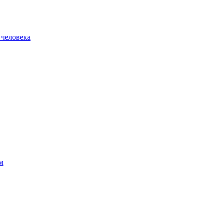
 человека
м