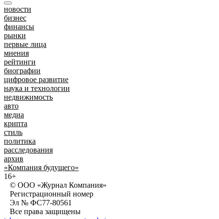
новости
бизнес
финансы
рынки
первые лица
мнения
рейтинги
биографии
цифровое развитие
наука и технологии
недвижимость
авто
медиа
крипта
стиль
политика
расследования
архив
«Компания будущего»
16+
© ООО «Журнал Компания»
Регистрационный номер
Эл № ФС77-80561
Все права защищены