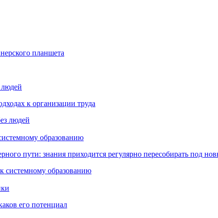
йнерского планшета
з людей
дходах к организации труда
 системному образованию
ьерного пути: знания приходится регулярно пересобирать под но
пки
каков его потенциал