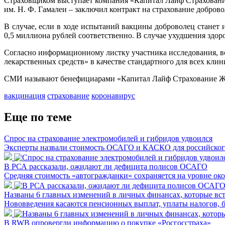
Страховщиком выступает компания «Капитал Лайф Страхование
им. Н. Ф. Гамалеи – заключил контракт на страхование добро
В случае, если в ходе испытаний вакцины доброволец станет 
0,5 миллиона рублей соответственно. В случае ухудшения здор
Согласно информационному листку участника исследования, в
лекарственных средств» в качестве стандартного для всех кли
СМИ называют бенефициарами «Капитал Лайф Страхование Жи
вакцинация
страхование
коронавирус
Еще по теме
Спрос на страхование электромобилей и гибридов удвоился
Эксперты назвали стоимость ОСАГО и КАСКО для российского
В РСА рассказали, ожидают ли дефицита полисов ОСАГО
Средняя стоимость «автогражданки» сохраняется на уровне око
Названы 6 главных изменений в личных финансах, которые вст
Нововведения касаются пенсионных выплат, уплаты налогов, б
В RWB опровергли информацию о покупке «Росгосстраха»