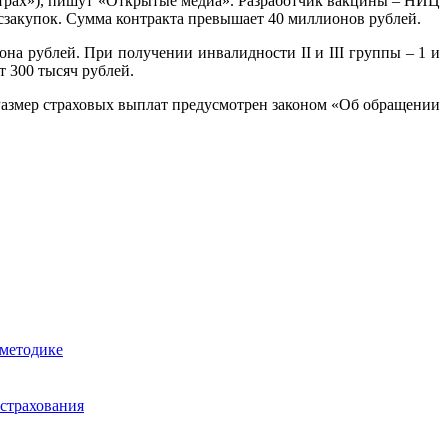
страх»), пишут «Открытые медиа». Разработчик вакцины – НИЦ
сзакупок. Сумма контракта превышает 40 миллионов рублей.
на рублей. При получении инвалидности II и III группы – 1 и
т 300 тысяч рублей.
Размер страховых выплат предусмотрен законом «Об обращении
 методике
 страхования