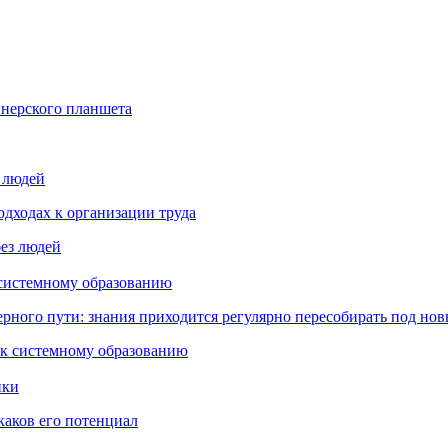
йнерского планшета
з людей
дходах к организации труда
 системному образованию
ьерного пути: знания приходится регулярно пересобирать под но
пки
каков его потенциал