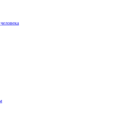
 человека
м