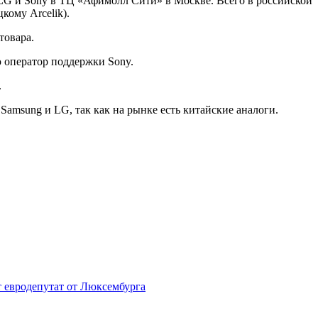
 LG и Sony в ТЦ «Афимолл Сити» в Москве. Всего в российской
кому Arcelik).
товара.
 оператор поддержки Sony.
.
amsung и LG, так как на рынке есть китайские аналоги.
т евродепутат от Люксембурга