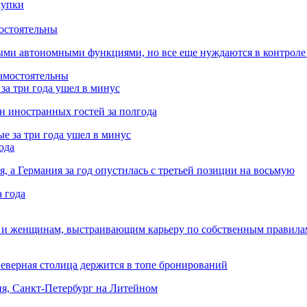
остоятельны
ыми автономными функциями, но все еще нуждаются в контроле
за три года ушел в минус
лн иностранных гостей за полгода
ода
я, а Германия за год опустилась с третьей позиции на восьмую
 и женщинам, выстраивающим карьеру по собственным правила
Северная столица держится в топе бронирований
ня, Санкт-Петербург на Литейном