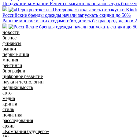
Продукции компании Ferrero в магазинах осталось чуть более ч
Российские бренды одежды начали запускать скидки до 50%
Раньше многие из них годами обходились без распродаж, но в 2
новости
бизнес
финансы
рынки
первые лица
мнения
рейтинги
биографии
цифровое развитие
наука и технологии
недвижимость
авто
медиа
крипта
стиль
политика
расследования
архив
«Компания будущего»
16+