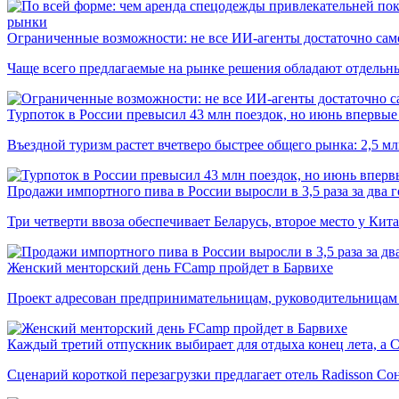
рынки
Ограниченные возможности: не все ИИ-агенты достаточно сам
Чаще всего предлагаемые на рынке решения обладают отдельн
Турпоток в России превысил 43 млн поездок, но июнь впервые 
Въездной туризм растет вчетверо быстрее общего рынка: 2,5 м
Продажи импортного пива в России выросли в 3,5 раза за два г
Три четверти ввоза обеспечивает Беларусь, второе место у Кита
Женский менторский день FCamp пройдет в Барвихе
Проект адресован предпринимательницам, руководительницам
Каждый третий отпускник выбирает для отдыха конец лета, а 
Сценарий короткой перезагрузки предлагает отель Radisson Со