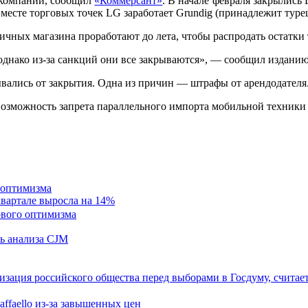
 компаний, сообщил
«Коммерсант»
. В начале февраля закрылись
есте торговых точек LG заработает Grundig (принадлежит турец
ничных магазина проработают до лета, чтобы распродать остатки 
однако из-за санкций они все закрываются», — сообщил изданию
вались от закрытия. Одна из причин — штрафы от арендодателя
озможность запрета параллельного импорта мобильной техники S
 оптимизма
квартале выросла на 14%
ль анализа CJM
зация российского общества перед выборами в Госдуму, считае
affaello из-за завышенных цен