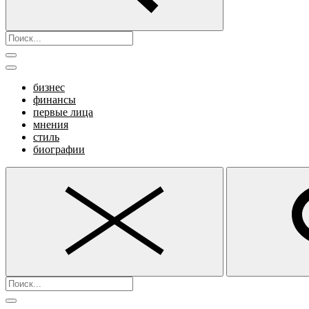
бизнес
финансы
первые лица
мнения
стиль
биографии