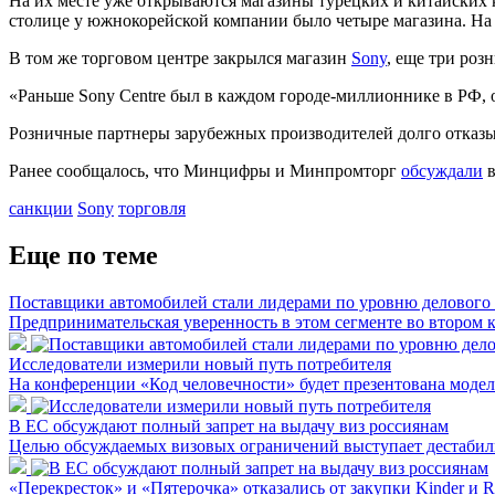
На их месте уже открываются магазины турецких и китайских
столице у южнокорейской компании было четыре магазина. На м
В том же торговом центре закрылся магазин
Sony
, еще три роз
«Раньше Sony Centre был в каждом городе-миллионнике в РФ, 
Розничные партнеры зарубежных производителей долго отказы
Ранее сообщалось, что Минцифры и Минпромторг
обсуждали
в
санкции
Sony
торговля
Еще по теме
Поставщики автомобилей стали лидерами по уровню делового
Предпринимательская уверенность в этом сегменте во втором 
Исследователи измерили новый путь потребителя
На конференции «Код человечности» будет презентована моде
В ЕС обсуждают полный запрет на выдачу виз россиянам
Целью обсуждаемых визовых ограничений выступает дестабили
«Перекресток» и «Пятерочка» отказались от закупки Kinder и R