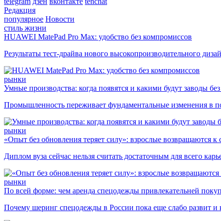
telegram
дзен
вконтакте
tenchat
Редакция
популярное
Новости
стиль жизни
HUAWEI MatePad Pro Max: удобство без компромиссов
Результаты тест-драйва нового высокопроизводительного диза
рынки
Умные производства: когда появятся и какими будут заводы бе
Промышленность переживает фундаментальные изменения в по
рынки
«Опыт без обновления теряет силу»: взрослые возвращаются к
Диплом вуза сейчас нельзя считать достаточным для всего кар
рынки
По всей форме: чем аренда спецодежды привлекательней поку
Почему шеринг спецодежды в России пока еще слабо развит и 