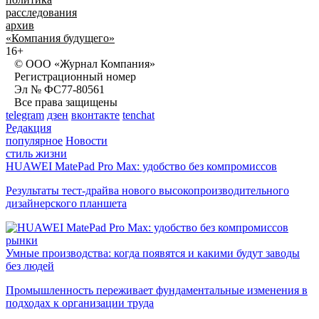
расследования
архив
«Компания будущего»
16+
© ООО «Журнал Компания»
Регистрационный номер
Эл № ФС77-80561
Все права защищены
telegram
дзен
вконтакте
tenchat
Редакция
популярное
Новости
стиль жизни
HUAWEI MatePad Pro Max: удобство без компромиссов
Результаты тест-драйва нового высокопроизводительного
дизайнерского планшета
рынки
Умные производства: когда появятся и какими будут заводы
без людей
Промышленность переживает фундаментальные изменения в
подходах к организации труда