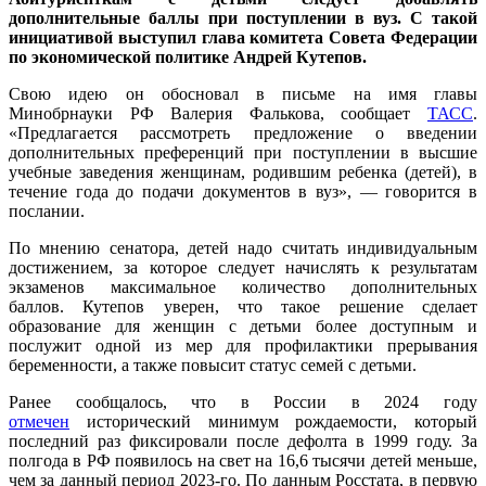
дополнительные баллы при поступлении в вуз. С такой
инициативой выступил глава комитета Совета Федерации
по экономической политике Андрей Кутепов.
Свою идею он обосновал в письме на имя главы
Минобрнауки РФ Валерия Фалькова, сообщает
ТАСС
.
«Предлагается рассмотреть предложение о введении
дополнительных преференций при поступлении в высшие
учебные заведения женщинам, родившим ребенка (детей), в
течение года до подачи документов в вуз», — говорится в
послании.
По мнению сенатора, детей надо считать индивидуальным
достижением, за которое следует начислять к результатам
экзаменов максимальное количество дополнительных
баллов. Кутепов уверен, что такое решение сделает
образование для женщин с детьми более доступным и
послужит одной из мер для профилактики прерывания
беременности, а также повысит статус семей с детьми.
Ранее сообщалось, что в России в 2024 году
отмечен
исторический минимум рождаемости, который
последний раз фиксировали после дефолта в 1999 году. За
полгода в РФ появилось на свет на 16,6 тысячи детей меньше,
чем за данный период 2023-го. По данным Росстата, в первую