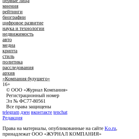
первые лица
мнения
рейтинги
биографии
цифровое развитие
наука и технологии
недвижимость
авто
медиа
крипта
стиль
политика
расследования
архив
«Компания будущего»
16+
© ООО «Журнал Компания»
Регистрационный номер
Эл № ФС77-80561
Все права защищены
telegram
дзен
вконтакте
tenchat
Редакция
Права на материалы, опубликованные на сайте
Ko.ru
,
принадлежат ООО «ЖУРНАЛ КОМПАНИЯ»