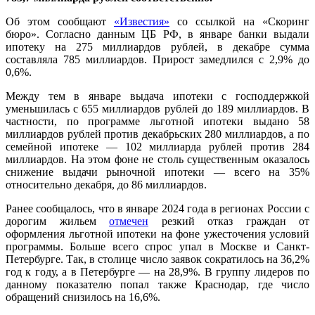
Об этом сообщают
«Известия»
со ссылкой на «Скоринг
бюро». Согласно данным ЦБ РФ, в январе банки выдали
ипотеку на 275 миллиардов рублей, в декабре сумма
составляла 785 миллиардов. Прирост замедлился с 2,9% до
0,6%.
Между тем в январе выдача ипотеки с господдержкой
уменьшилась с 655 миллиардов рублей до 189 миллиардов. В
частности, по программе льготной ипотеки выдано 58
миллиардов рублей против декабрьских 280 миллиардов, а по
семейной ипотеке — 102 миллиарда рублей против 284
миллиардов. На этом фоне не столь существенным оказалось
снижение выдачи рыночной ипотеки — всего на 35%
относительно декабря, до 86 миллиардов.
Ранее сообщалось, что в январе 2024 года в регионах России с
дорогим жильем
отмечен
резкий отказ граждан от
оформления льготной ипотеки на фоне ужесточения условий
программы. Больше всего спрос упал в Москве и Санкт-
Петербурге. Так, в столице число заявок сократилось на 36,2%
год к году, а в Петербурге — на 28,9%. В группу лидеров по
данному показателю попал также Краснодар, где число
обращений снизилось на 16,6%.