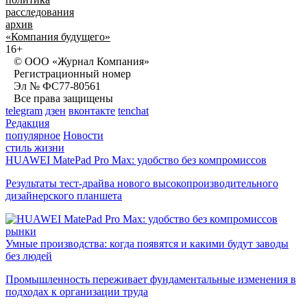
расследования
архив
«Компания будущего»
16+
© ООО «Журнал Компания»
Регистрационный номер
Эл № ФС77-80561
Все права защищены
telegram
дзен
вконтакте
tenchat
Редакция
популярное
Новости
стиль жизни
HUAWEI MatePad Pro Max: удобство без компромиссов
Результаты тест-драйва нового высокопроизводительного
дизайнерского планшета
рынки
Умные производства: когда появятся и какими будут заводы
без людей
Промышленность переживает фундаментальные изменения в
подходах к организации труда