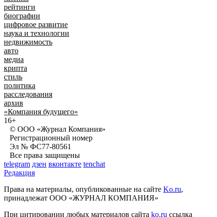
рейтинги
биографии
цифровое развитие
наука и технологии
недвижимость
авто
медиа
крипта
стиль
политика
расследования
архив
«Компания будущего»
16+
© ООО «Журнал Компания»
Регистрационный номер
Эл № ФС77-80561
Все права защищены
telegram
дзен
вконтакте
tenchat
Редакция
Права на материалы, опубликованные на сайте
Ko.ru
,
принадлежат ООО «ЖУРНАЛ КОМПАНИЯ»
При цитировании любых материалов сайта
ko.ru
ссылка