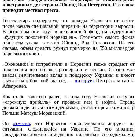
иностранных дел страны Эйвинд Вад Петерссон. Его слова
приводит местная пресса.
Госсекретарь подчеркнул, что доходы Норвегии от нефти
после начала специальной операции на территории выросли.
В основном они идут в пенсионный фонд на содержание
«будущих поколений норвежцев». Стоимость самого фонда
при этом упала, заметил Эйвинд Вад Петерссон. По его
словам, объем средств рухнул примерно на 550 миллиардов
норвежских крон.
«Экономика и потребители в Норвегии также страдают от
повышения цен на электроэнергию и бензин. Страна уже
внесла значительный вклад в поддержку Украины и внесет
значительно больший вклад», —
цитирует
Петерссона газета
Aftenposten.
Как стало известно ранее, в этом году Норвегия получит
«огромную прибыль» от продажи газа и нефти. Страна
должна поделиться этими деньгами, считает премьер-министр
Польши Матеуш Моравецкий.
Он
отметил
, что Норвегия «опосредованно жирует» на
ситуации, сложившейся на Украине. По его мнению,
государство должно немедленно поделиться сверхдоходами,