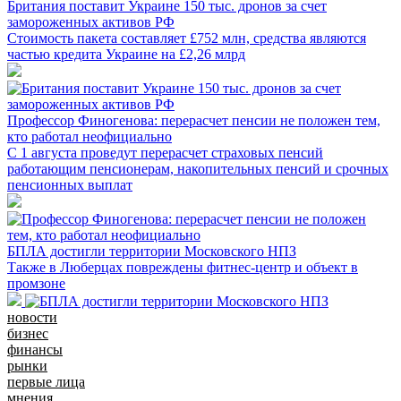
Британия поставит Украине 150 тыс. дронов за счет
замороженных активов РФ
Стоимость пакета составляет £752 млн, средства являются
частью кредита Украине на £2,26 млрд
Профессор Финогенова: перерасчет пенсии не положен тем,
кто работал неофициально
С 1 августа проведут перерасчет страховых пенсий
работающим пенсионерам, накопительных пенсий и срочных
пенсионных выплат
БПЛА достигли территории Московского НПЗ
Также в Люберцах повреждены фитнес-центр и объект в
промзоне
новости
бизнес
финансы
рынки
первые лица
мнения