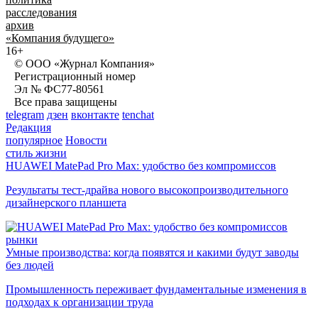
расследования
архив
«Компания будущего»
16+
© ООО «Журнал Компания»
Регистрационный номер
Эл № ФС77-80561
Все права защищены
telegram
дзен
вконтакте
tenchat
Редакция
популярное
Новости
стиль жизни
HUAWEI MatePad Pro Max: удобство без компромиссов
Результаты тест-драйва нового высокопроизводительного
дизайнерского планшета
рынки
Умные производства: когда появятся и какими будут заводы
без людей
Промышленность переживает фундаментальные изменения в
подходах к организации труда