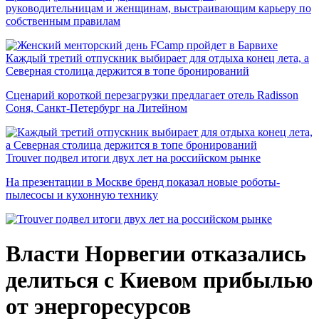
руководительницам и женщинам, выстраивающим карьеру по
собственным правилам
Каждый третий отпускник выбирает для отдыха конец лета, а
Северная столица держится в топе бронирований
Сценарий короткой перезагрузки предлагает отель Radisson
Соня, Санкт-Петербург на Литейном
Trouver подвел итоги двух лет на российском рынке
На презентации в Москве бренд показал новые роботы-
пылесосы и кухонную технику
Власти Норвегии отказались
делиться с Киевом прибылью
от энергоресурсов