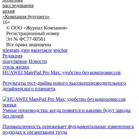
расследования
архив
«Компания будущего»
16+
© ООО «Журнал Компания»
Регистрационный номер
Эл № ФС77-80561
Все права защищены
telegram
дзен
вконтакте
tenchat
Редакция
популярное
Новости
стиль жизни
HUAWEI MatePad Pro Max: удобство без компромиссов
Результаты тест-драйва нового высокопроизводительного
дизайнерского планшета
рынки
Умные производства: когда появятся и какими будут заводы
без людей
Промышленность переживает фундаментальные изменения в
подходах к организации труда