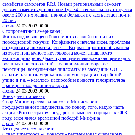
семейства самолетов RRJ. Новый региональный самолет
должен заменить устаревшие Ту-134 – сейчас эксплуатируется
около 200 этих машин, причем большая их часть летает почти
20 лет.
архив
24.03.2003
00:00
Стопроцентный американец
Жизнь подавляющего большинства людей состоит из
повседневной текучки. Конфликты с начальником, проблемы
со здоровьем, нехватка денег… Вырвать простого обывателя
из этого привычного круговорота может лишь нечто
экстраординарное. Даже пугающие и завораживающие кадры
военных приготовлений – марширующие морские
пехотинцы, возмущенные дипломаты на заседании ООН,
фанатичная антиамериканская демонстрация на арабской
улице и т.д. – казалось, неспособны вывести телезрителя за
границы заколдованного круга.
архив
24.03.2003
00:00
Конкурент по заказу
Спор Министерства финансов и Министерства
государственного имущества, по поводу того, какую часть
акций «Росгосстраха» государство намерено продать в 2003
году, закончился временной победой Минфина
архив
24.03.2003
00:00
Кто щедрее всех на свете
Совет директоров «Сибнефти» рекомендовал очередному