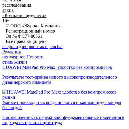
расследования
архив
«Компания будущего»
16+
© ООО «Журнал Компания»
Регистрационный номер
Эл № ФС77-80561
Все права защищены
telegram
дзен
вконтакте
tenchat
Редакция
популярное
Новости
стиль жизни
HUAWEI MatePad Pro Max: удобство без компромиссов
Результаты тест-драйва нового высокопроизводительного
дизайнерского планшета
рынки
Умные производства: когда появятся и какими будут заводы
без людей
Промышленность переживает фундаментальные изменения в
подходах к организации труда