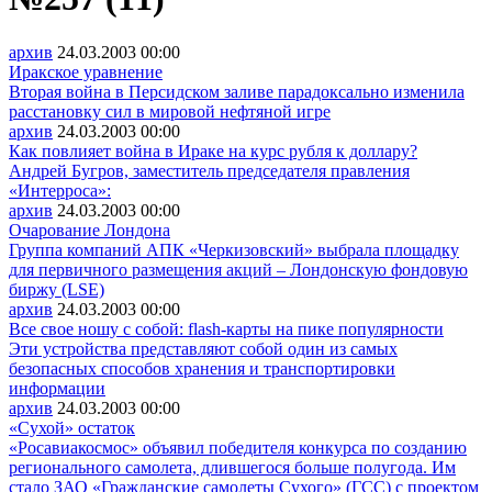
архив
24.03.2003
00:00
Иракское уравнение
Вторая война в Персидском заливе парадоксально изменила
расстановку сил в мировой нефтяной игре
архив
24.03.2003
00:00
Как повлияет война в Ираке на курс рубля к доллару?
Андрей Бугров, заместитель председателя правления
«Интерроса»:
архив
24.03.2003
00:00
Очарование Лондона
Группа компаний АПК «Черкизовский» выбрала площадку
для первичного размещения акций – Лондонскую фондовую
биржу (LSE)
архив
24.03.2003
00:00
Все свое ношу с собой: flash-карты на пике популярности
Эти устройства представляют собой один из самых
безопасных способов хранения и транспортировки
информации
архив
24.03.2003
00:00
«Сухой» остаток
«Росавиакосмос» объявил победителя конкурса по созданию
регионального самолета, длившегося больше полугода. Им
стало ЗАО «Гражданские самолеты Сухого» (ГСС) с проектом