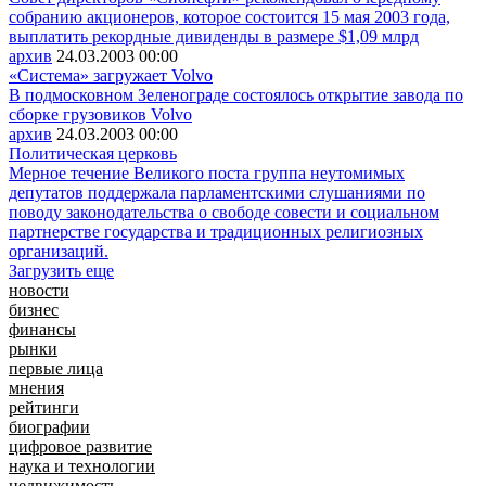
собранию акционеров, которое состоится 15 мая 2003 года,
выплатить рекордные дивиденды в размере $1,09 млрд
архив
24.03.2003
00:00
«Система» загружает Volvo
В подмосковном Зеленограде состоялось открытие завода по
сборке грузовиков Volvo
архив
24.03.2003
00:00
Политическая церковь
Мерное течение Великого поста группа неутомимых
депутатов поддержала парламентскими слушаниями по
поводу законодательства о свободе совести и социальном
партнерстве государства и традиционных религиозных
организаций.
Загрузить еще
новости
бизнес
финансы
рынки
первые лица
мнения
рейтинги
биографии
цифровое развитие
наука и технологии
недвижимость