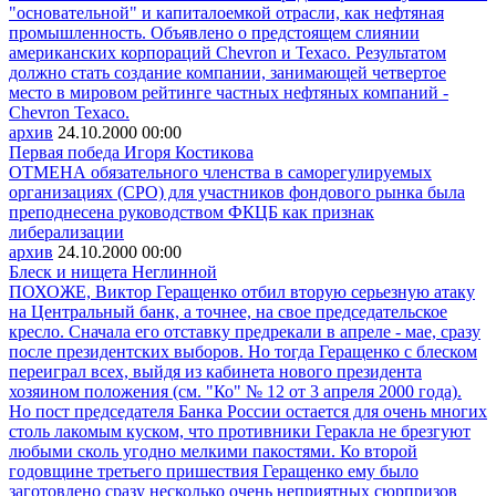
"основательной" и капиталоемкой отрасли, как нефтяная
промышленность. Объявлено о предстоящем слиянии
американских корпораций Chevron и Texaco. Результатом
должно стать создание компании, занимающей четвертое
место в мировом рейтинге частных нефтяных компаний -
Chevron Texaco.
архив
24.10.2000
00:00
Первая победа Игоря Костикова
ОТМЕНА обязательного членства в саморегулируемых
организациях (СРО) для участников фондового рынка была
преподнесена руководством ФКЦБ как признак
либерализации
архив
24.10.2000
00:00
Блеск и нищета Неглинной
ПОХОЖЕ, Виктор Геращенко отбил вторую серьезную атаку
на Центральный банк, а точнее, на свое председательское
кресло. Сначала его отставку предрекали в апреле - мае, сразу
после президентских выборов. Но тогда Геращенко с блеском
переиграл всех, выйдя из кабинета нового президента
хозяином положения (см. "Ко" № 12 от 3 апреля 2000 года).
Но пост председателя Банка России остается для очень многих
столь лакомым куском, что противники Геракла не брезгуют
любыми сколь угодно мелкими пакостями. Ко второй
годовщине третьего пришествия Геращенко ему было
заготовлено сразу несколько очень неприятных сюрпризов