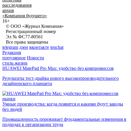
расследования
архив
«Компания будущего»
16+
© ООО «Журнал Компания»
Регистрационный номер
Эл № ФС77-80561
Все права защищены
telegram
дзен
вконтакте
tenchat
Редакция
популярное
Новости
стиль жизни
HUAWEI MatePad Pro Max: удобство без компромиссов
Результаты тест-драйва нового высокопроизводительного
дизайнерского планшета
рынки
Умные производства: когда появятся и какими будут заводы
без людей
Промышленность переживает фундаментальные изменения в
подходах к организации труда