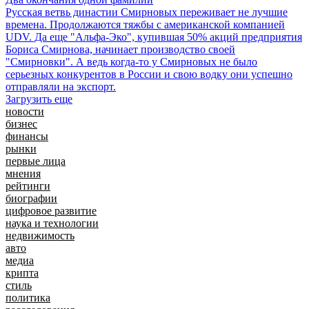
Русская ветвь династии Смирновых переживает не лучшие
времена. Продолжаются тяжбы с американской компанией
UDV. Да еще "Альфа-Эко", купившая 50% акций предприятия
Бориса Смирнова, начинает производство своей
"Смирновки". А ведь когда-то у Смирновых не было
серьезных конкурентов в России и свою водку они успешно
отправляли на экспорт.
Загрузить еще
новости
бизнес
финансы
рынки
первые лица
мнения
рейтинги
биографии
цифровое развитие
наука и технологии
недвижимость
авто
медиа
крипта
стиль
политика