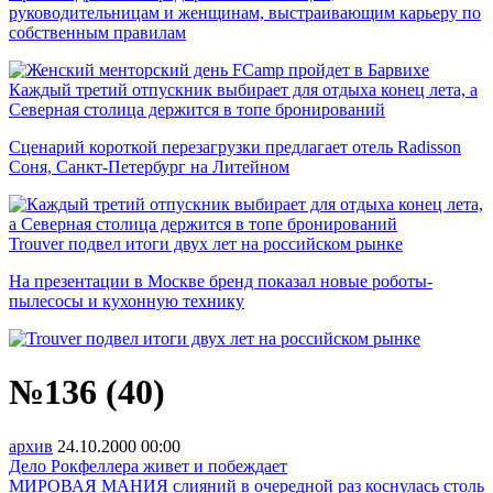
руководительницам и женщинам, выстраивающим карьеру по
собственным правилам
Каждый третий отпускник выбирает для отдыха конец лета, а
Северная столица держится в топе бронирований
Сценарий короткой перезагрузки предлагает отель Radisson
Соня, Санкт-Петербург на Литейном
Trouver подвел итоги двух лет на российском рынке
На презентации в Москве бренд показал новые роботы-
пылесосы и кухонную технику
№136 (40)
архив
24.10.2000
00:00
Дело Рокфеллера живет и побеждает
МИРОВАЯ МАНИЯ слияний в очередной раз коснулась столь