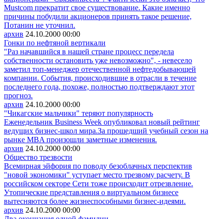
Mustcom прекратит свое существование. Какие именно
причины побудили акционеров принять такое решение,
Потанин не уточнил.
архив
24.10.2000
00:00
Гонки по нефтяной вертикали
"Раз начавшийся в нашей стране процесс передела
собственности остановить уже невозможно", - невесело
заметил топ-менеджер отечественной нефтедобывающей
компании. События, происходившие в отрасли в течение
последнего года, похоже, полностью подтверждают этот
прогноз.
архив
24.10.2000
00:00
"Чикагские мальчики" теряют популярность
Еженедельник Business Week опубликовал новый рейтинг
ведущих бизнес-школ мира.За прошедший учебный сезон на
рынке MBA произошли заметные изменения.
архив
24.10.2000
00:00
Общество трезвости
Всемирная эйфория по поводу безоблачных перспектив
"новой экономики" уступает место трезвому расчету. В
российском секторе Сети тоже происходит отрезвление.
Утопические представления о виртуальном бизнесе
вытесняются более жизнеспособными бизнес-идеями.
архив
24.10.2000
00:00
Два окончания одной фамилии