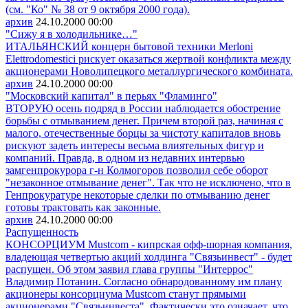
(см. "Ко" № 38 от 9 октября 2000 года).
архив
24.10.2000
00:00
"Сижу я в холодильнике…"
ИТАЛЬЯНСКИЙ концерн бытовой техники Merloni
Elettrodomestici рискует оказаться жертвой конфликта между
акционерами Новолипецкого металлургического комбината.
архив
24.10.2000
00:00
"Московский капитал" в перьях "Фламинго"
ВТОРУЮ осень подряд в России наблюдается обострение
борьбы с отмыванием денег. Причем второй раз, начиная с
малого, отечественные борцы за чистоту капиталов вновь
рискуют задеть интересы весьма влиятельных фигур и
компаний. Правда, в одном из недавних интервью
замгенпрокурора г-н Колмогоров позволил себе оборот
"незаконное отмывание денег". Так что не исключено, что в
Генпрокуратуре некоторые сделки по отмыванию денег
готовы трактовать как законные.
архив
24.10.2000
00:00
Распущенность
КОНСОРЦИУМ Mustcom - кипрская офф-шорная компания,
владеющая четвертью акций холдинга "Связьинвест" - будет
распущен. Об этом заявил глава группы "Интеррос"
Владимир Потанин. Согласно обнародованному им плану
акционеры консорциума Mustcom станут прямыми
акционерами "Связьинвеста". Фактически это означает, что