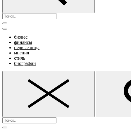
бизнес
финансы
первые лица
мнения
стиль
биографии