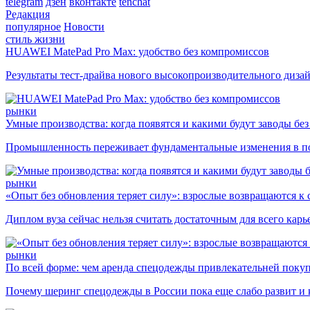
telegram
дзен
вконтакте
tenchat
Редакция
популярное
Новости
стиль жизни
HUAWEI MatePad Pro Max: удобство без компромиссов
Результаты тест-драйва нового высокопроизводительного диза
рынки
Умные производства: когда появятся и какими будут заводы бе
Промышленность переживает фундаментальные изменения в по
рынки
«Опыт без обновления теряет силу»: взрослые возвращаются к
Диплом вуза сейчас нельзя считать достаточным для всего кар
рынки
По всей форме: чем аренда спецодежды привлекательней поку
Почему шеринг спецодежды в России пока еще слабо развит и 