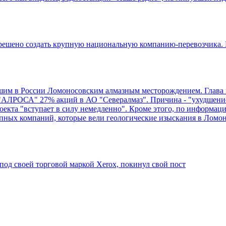
о создать крупную национальную компанию-перевозчика. Если
м в России Ломоносовским алмазным месторождением. Глава п
т "АЛРОСА" 27% акций в АО "Севералмаз". Причина - "ухудшени
роекта "вступает в силу немедленно". Кроме этого, по информа
пных компаний, которые вели геологические изыскания в Ломон
под своей торговой маркой Xerox, покинул свой пост