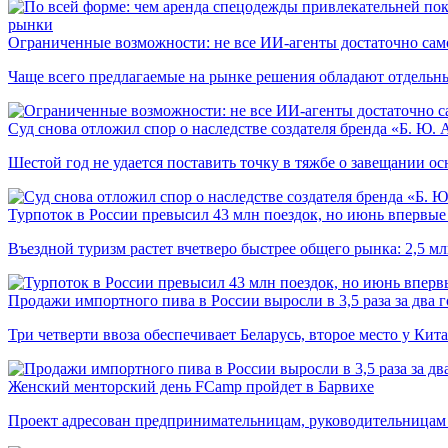
рынки
Ограниченные возможности: не все ИИ-агенты достаточно сам
Чаще всего предлагаемые на рынке решения обладают отдельн
Суд снова отложил спор о наследстве создателя бренда «Б. Ю.
Шестой год не удается поставить точку в тяжбе о завещании о
Турпоток в России превысил 43 млн поездок, но июнь впервые 
Въездной туризм растет вчетверо быстрее общего рынка: 2,5 м
Продажи импортного пива в России выросли в 3,5 раза за два г
Три четверти ввоза обеспечивает Беларусь, второе место у Кита
Женский менторский день FCamp пройдет в Барвихе
Проект адресован предпринимательницам, руководительницам