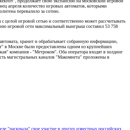
кпот", продолжает свою экспансию на московский игровой
онец апреля количество игровых автоматов, которыми
олитена перевалило за сотню.
а с целой игровой сетью и соответственно может рассчитывать
орию игровой сети максимальный выигрыш составил 53 758
 автомата, хранит и обрабатывает собранную информацию,
т" в Москве были предоставлены одним из крупнейших
ая" компания - "Метроком". Оба оператора входят в холдинг
часть магистральных каналов "Макомнета" проложены в
е "раскрыла" свое участие в других известных российских