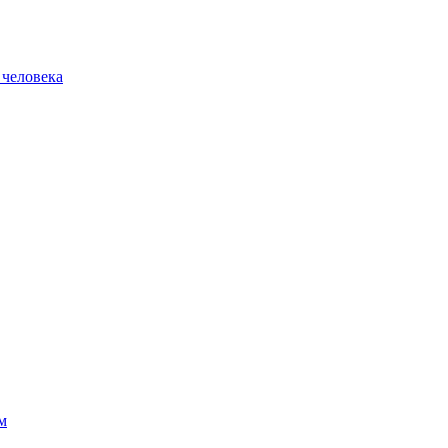
 человека
м