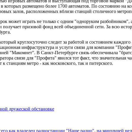
игровых автоматов и выступающая под торговой маркой "Дже
, в которых размещено более 1700 автоматов. По состоянию на к
гровых залов, расположенных вблизи станций столичного метроп
рок может играть не только с одним "одноруким разбойником", 
н получает призовой фонд всей объединенной сети. За всю ист
бурга.
оторый круглосуточно следит за работой и состоянием каждого
ационная инфраструктура и услуги связи для компании "Профи
ей "Макомнет". В Санкт-Петербурге связь обеспечивала "братск
атора связи для "Профита" явился тот факт, что значительная 
к станциям метро - как московского, так и питерского.
йной дружеской обстановке
о как владелец радиостанции "Наше радио", на минувшей недел