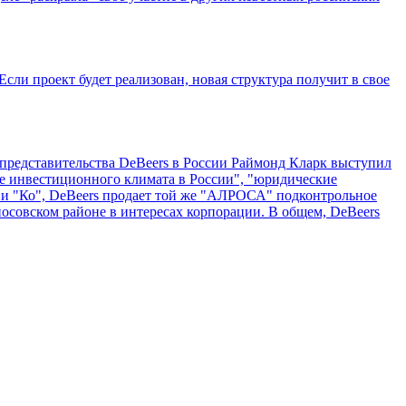
 проект будет реализован, новая структура получит в свое
редставительства DeBeers в России Раймонд Кларк выступил
е инвестиционного климата в России", "юридические
ции "Ко", DeBeers продает той же "АЛРОСА" подконтрольное
осовском районе в интересах корпорации. В общем, DeBeers