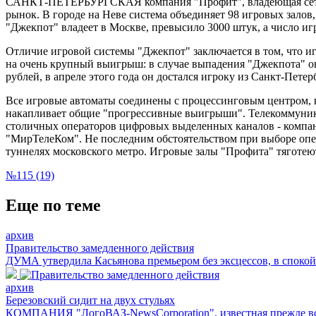
САНКТ-ПЕТЕРБУРГСКАЯ компания "Профит", владеющая сетью 
рынок. В городе на Неве система объединяет 98 игровых залов
"Джекпот" владеет в Москве, превысило 3000 штук, а число и
Отличие игровой системы "Джекпот" заключается в том, что иг
на очень крупный выигрыш: в случае выпадения "Джекпота" о
рублей, в апреле этого года он достался игроку из Санкт-Петер
Все игровые автоматы соединены с процессинговым центром, к
накапливает общие "прогрессивные выигрыши". Телекоммуник
столичных операторов цифровых выделенных каналов - компани
"МирТелеКом". Не последним обстоятельством при выборе опер
туннелях московского метро. Игровые залы "Профита" тяготеют 
№115 (19)
Еще по теме
архив
Правительство замедленного действия
ДУМА утвердила Касьянова премьером без эксцессов, в споко
архив
Березовский сидит на двух стульях
КОМПАНИЯ "ЛогоВАЗ-NewsCorporation", известная прежде всег