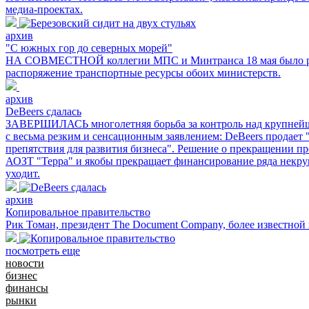
медиа-проектах.
архив
"С южных гор до северных морей"
НА СОВМЕСТНОЙ коллегии МПС и Минтранса 18 мая было решен
распоряжение транспортные ресурсы обоих министерств.
архив
DeBeers сдалась
ЗАВЕРШИЛАСЬ многолетняя борьба за контроль над крупнейши
с весьма резким и сенсационным заявлением: DeBeers продае
препятствия для развития бизнеса". Решение о прекращении п
АОЗТ "Терра" и якобы прекращает финансирование ряда некру
уходит.
архив
Копировальное правительство
Рик Томан, президент The Document Company, более известной 
посмотреть еще
новости
бизнес
финансы
рынки