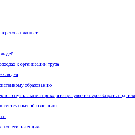
йнерского планшета
з людей
дходах к организации труда
 системному образованию
ьерного пути: знания приходится регулярно пересобирать под но
пки
каков его потенциал