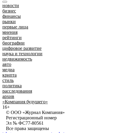
новости
бизнес
финансы
рынки
первые лица
мнения
рейтинги
биографии
цифровое развитие
наука и технологии
недвижимость
авто
медиа
крипта
стиль
политика
расследования
архив
«Компания будущего»
16+
© ООО «Журнал Компания»
Регистрационный номер
Эл № ФС77-80561
Все права защищены