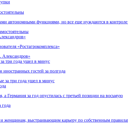
остоятельны
ыми автономными функциями, но все еще нуждаются в контроле
 Александров»
снователя «Ростагрокомплекса»
за три года ушел в минус
лн иностранных гостей за полгода
ода
я, а Германия за год опустилась с третьей позиции на восьмую
 и женщинам, выстраивающим карьеру по собственным правила