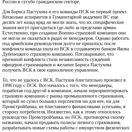
России в сугубо гражданском секторе.
Для Бориса Пастухова и его команды ПСК не первый проект.
Несколько аспирантов в Гуманитарной академии ВС еще
десять лет назад вряд ли могли знать, что их специфические
знания могут пригодиться где-либо за пределами армии.
Естественно, при создании Военно-страховой компании они
не могли не оказаться в рядах ее менеджеров. Однако работать
под армейским руководством долго не пришлось: после
конфликта команда ушла из ВСК в создаваемую банком Якова
Дубенецкого страховую компанию. Поговаривают, что
причиной конфликта стали независимость суждений
офицеров-страховщиков и желание Бориса Пастухова
получить ВСК в свое единоличное управление.
То, что не удалось с ВСК, Пастухов блистательно произвел в
1998 году с ПСК. Все началось с того, что менеджеры,
поработав год-другой в компании, начали переориентировать
страховую компанию с рынка промышленного страхования,
который не сулил больших перспектив ни для нее, ни для
Промстройбанка, не блиставшего финансовыми успехами, в
сторону потребителя. Неизвестно, как к этому относилось
руководство Промстройбанка, но ПСК, противореча своему
названию, начала продавать полисы личного страхования,
разрабатывать новые схемы работы с имуществом физических