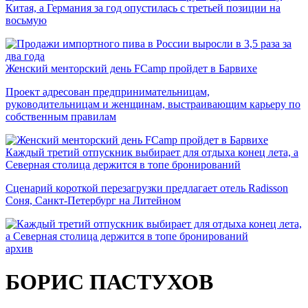
Китая, а Германия за год опустилась с третьей позиции на
восьмую
Женский менторский день FCamp пройдет в Барвихе
Проект адресован предпринимательницам,
руководительницам и женщинам, выстраивающим карьеру по
собственным правилам
Каждый третий отпускник выбирает для отдыха конец лета, а
Северная столица держится в топе бронирований
Сценарий короткой перезагрузки предлагает отель Radisson
Соня, Санкт-Петербург на Литейном
архив
БОРИС ПАСТУХОВ