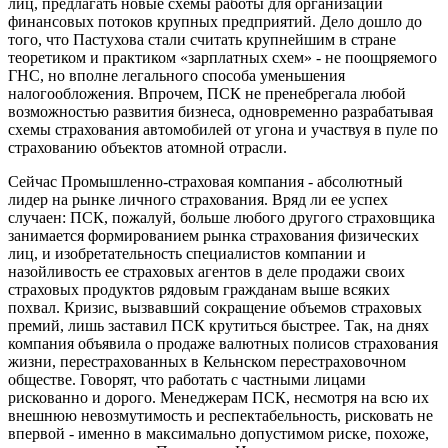
лиц, предлагать новые схемы работы для организации
финансовых потоков крупных предприятий. Дело дошло до
того, что Пастухова стали считать крупнейшим в стране
теоретиком и практиком «зарплатных схем» - не поощряемого
ГНС, но вполне легального способа уменьшения
налогообложения. Впрочем, ПСК не пренебрегала любой
возможностью развития бизнеса, одновременно разрабатывая
схемы страхования автомобилей от угона и участвуя в пуле по
страхованию объектов атомной отрасли.
Сейчас Промышленно-страховая компания - абсолютный
лидер на рынке личного страхования. Вряд ли ее успех
случаен: ПСК, пожалуй, больше любого другого страховщика
занимается формированием рынка страхования физических
лиц, и изобретательность специалистов компании и
назойливость ее страховых агентов в деле продажи своих
страховых продуктов рядовым гражданам выше всяких
похвал. Кризис, вызвавший сокращение объемов страховых
премий, лишь заставил ПСК крутиться быстрее. Так, на днях
компания объявила о продаже валютных полисов страхования
жизни, перестрахованных в Кельнском перестраховочном
обществе. Говорят, что работать с частными лицами
рискованно и дорого. Менеджерам ПСК, несмотря на всю их
внешнюю невозмутимость и респектабельность, рисковать не
впервой - именно в максимально допустимом риске, похоже,