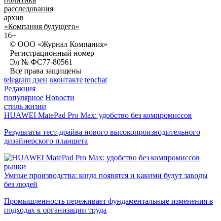
расследования
архив
«Компания будущего»
16+
© ООО «Журнал Компания»
Регистрационный номер
Эл № ФС77-80561
Все права защищены
telegram
дзен
вконтакте
tenchat
Редакция
популярное
Новости
стиль жизни
HUAWEI MatePad Pro Max: удобство без компромиссов
Результаты тест-драйва нового высокопроизводительного
дизайнерского планшета
рынки
Умные производства: когда появятся и какими будут заводы
без людей
Промышленность переживает фундаментальные изменения в
подходах к организации труда