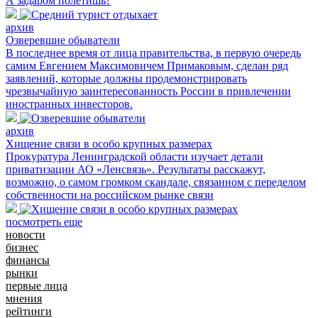
А задаром полетишь?
архив
Озверевшие обыватели
В последнее время от лица правительства, в первую очередь
самим Евгением Максимовичем Примаковым, сделан ряд
заявлений, которые должны продемонстрировать
чрезвычайную заинтересованность России в привлечении
иностранных инвесторов.
архив
Хищение связи в особо крупных размерах
Прокуратура Ленинградской области изучает детали
приватизации АО «Ленсвязь». Результаты расскажут,
возможно, о самом громком скандале, связанном с переделом
собственности на российском рынке связи
посмотреть еще
новости
бизнес
финансы
рынки
первые лица
мнения
рейтинги