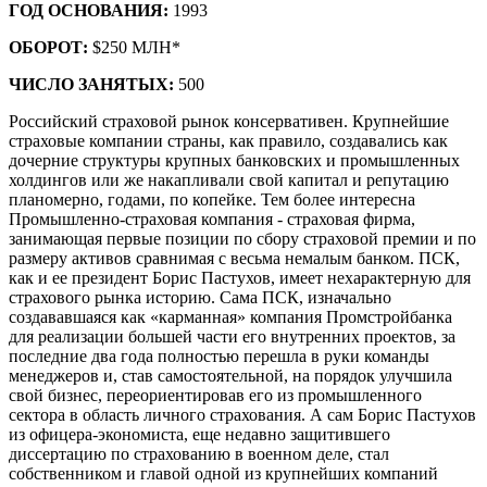
ГОД ОСНОВАНИЯ:
1993
ОБОРОТ:
$250 МЛН*
ЧИСЛО ЗАНЯТЫХ:
500
Российский страховой рынок консервативен. Крупнейшие
страховые компании страны, как правило, создавались как
дочерние структуры крупных банковских и промышленных
холдингов или же накапливали свой капитал и репутацию
планомерно, годами, по копейке. Тем более интересна
Промышленно-страховая компания - страховая фирма,
занимающая первые позиции по сбору страховой премии и по
размеру активов сравнимая с весьма немалым банком. ПСК,
как и ее президент Борис Пастухов, имеет нехарактерную для
страхового рынка историю. Сама ПСК, изначально
создававшаяся как «карманная» компания Промстройбанка
для реализации большей части его внутренних проектов, за
последние два года полностью перешла в руки команды
менеджеров и, став самостоятельной, на порядок улучшила
свой бизнес, переориентировав его из промышленного
сектора в область личного страхования. А сам Борис Пастухов
из офицера-экономиста, еще недавно защитившего
диссертацию по страхованию в военном деле, стал
собственником и главой одной из крупнейших компаний