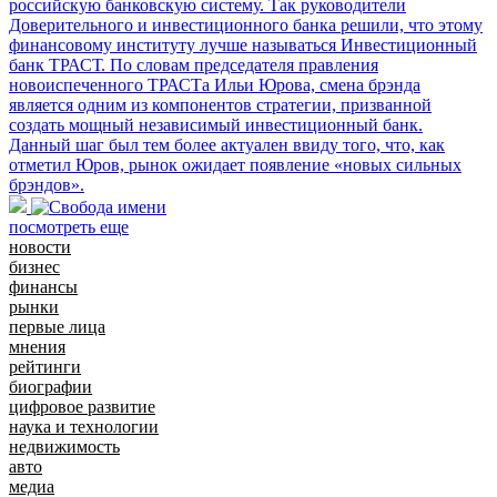
российскую банковскую систему. Так руководители
Доверительного и инвестиционного банка решили, что этому
финансовому институту лучше называться Инвестиционный
банк ТРАСТ. По словам председателя правления
новоиспеченного ТРАСТа Ильи Юрова, смена брэнда
является одним из компонентов стратегии, призванной
создать мощный независимый инвестиционный банк.
Данный шаг был тем более актуален ввиду того, что, как
отметил Юров, рынок ожидает появление «новых сильных
брэндов».
посмотреть еще
новости
бизнес
финансы
рынки
первые лица
мнения
рейтинги
биографии
цифровое развитие
наука и технологии
недвижимость
авто
медиа