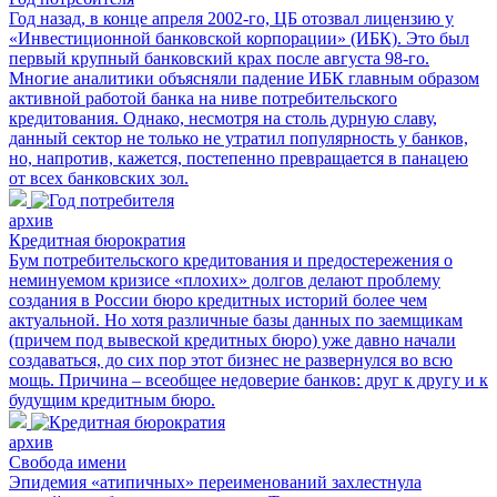
Год назад, в конце апреля 2002-го, ЦБ отозвал лицензию у
«Инвестиционной банковской корпорации» (ИБК). Это был
первый крупный банковский крах после августа 98-го.
Многие аналитики объясняли падение ИБК главным образом
активной работой банка на ниве потребительского
кредитования. Однако, несмотря на столь дурную славу,
данный сектор не только не утратил популярность у банков,
но, напротив, кажется, постепенно превращается в панацею
от всех банковских зол.
архив
Кредитная бюрократия
Бум потребительского кредитования и предостережения о
неминуемом кризисе «плохих» долгов делают проблему
создания в России бюро кредитных историй более чем
актуальной. Но хотя различные базы данных по заемщикам
(причем под вывеской кредитных бюро) уже давно начали
создаваться, до сих пор этот бизнес не развернулся во всю
мощь. Причина – всеобщее недоверие банков: друг к другу и к
будущим кредитным бюро.
архив
Свобода имени
Эпидемия «атипичных» переименований захлестнула