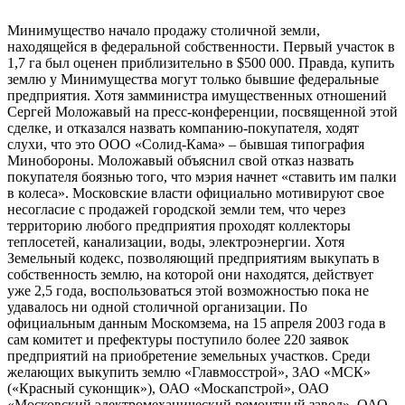
Минимущество начало продажу столичной земли,
находящейся в федеральной собственности. Первый участок в
1,7 га был оценен приблизительно в $500 000. Правда, купить
землю у Минимущества могут только бывшие федеральные
предприятия. Хотя замминистра имущественных отношений
Сергей Моложавый на пресс-конференции, посвященной этой
сделке, и отказался назвать компанию-покупателя, ходят
слухи, что это ООО «Солид-Кама» – бывшая типография
Минобороны. Моложавый объяснил свой отказ назвать
покупателя боязнью того, что мэрия начнет «ставить им палки
в колеса». Московские власти официально мотивируют свое
несогласие с продажей городской земли тем, что через
территорию любого предприятия проходят коллекторы
теплосетей, канализации, воды, электроэнергии. Хотя
Земельный кодекс, позволяющий предприятиям выкупать в
собственность землю, на которой они находятся, действует
уже 2,5 года, воспользоваться этой возможностью пока не
удавалось ни одной столичной организации. По
официальным данным Москомзема, на 15 апреля 2003 года в
сам комитет и префектуры поступило более 220 заявок
предприятий на приобретение земельных участков. Среди
желающих выкупить землю «Главмосстрой», ЗАО «МСК»
(«Красный суконщик»), ОАО «Москапстрой», ОАО
«Московский электромеханический ремонтный завод», ОАО