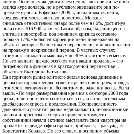
листах. Основным же двигателем цен на элитное жилье вниз
явился курс доллара, но в рублевом эквиваленте они по-
прежнему росли. В феврале 2009 г., по данным эксперта,
средняя стоимость элитных новостроек Москвы
снизилась относительно января более чем на 6%, достигнув
показателя $16 900 за кв. м. Таким образом, падение цен на
элитные новостройки под влиянием кризиса составило
порядка 17%. «Большей коррекции цены подвержены на
объекты, которые были сильно переоценены при выставлении
на продажу в докризисный период. В частных случаях
стоимость снижается максимум до 30% в элитном сегменте.
Но это зависит прежде всего от мотивации продавца – его
потребности в финансах в краткосрочной перспективе», –
объясняет Екатерина Батынкова.
На вторичном рынке элитного жилья ценовая динамика в
целом повторяла тренды развития рынка новостроек, правда,
стоимость «вторички» в абсолютном выражении всегда была
выше. «По мере развертывания кризиса в сентябре 2008 года
цены стали постепенно снижаться в связи со значительным
дисбалансом спроса и предложения. Неопределенность
дальнейшего развития рынка недвижимости, неоднозначные
оценки и прогнозы экспертов привели к тому, что
собственники начали активно выставлять свои квартиры на
продажу в надежде зафиксировать прибыль», – рассуждает
Константин Ковалев. По его словам, в основном объемы