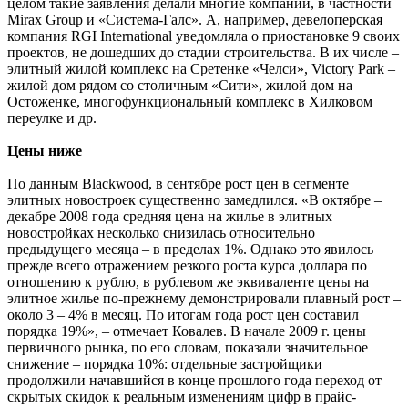
целом такие заявления делали многие компании, в частности
Mirax Group и «Система-Галс». А, например, девелоперская
компания RGI International уведомляла о приостановке 9 своих
проектов, не дошедших до стадии строительства. В их числе –
элитный жилой комплекс на Сретенке «Челси», Victory Park –
жилой дом рядом со столичным «Сити», жилой дом на
Остоженке, многофункциональный комплекс в Хилковом
переулке и др.
Цены ниже
По данным Blackwood, в сентябре рост цен в сегменте
элитных новостроек существенно замедлился. «В октябре –
декабре 2008 года средняя цена на жилье в элитных
новостройках несколько снизилась относительно
предыдущего месяца – в пределах 1%. Однако это явилось
прежде всего отражением резкого роста курса доллара по
отношению к рублю, в рублевом же эквиваленте цены на
элитное жилье по-прежнему демонстрировали плавный рост –
около 3 – 4% в месяц. По итогам года рост цен составил
порядка 19%», – отмечает Ковалев. В начале 2009 г. цены
первичного рынка, по его словам, показали значительное
снижение – порядка 10%: отдельные застройщики
продолжили начавшийся в конце прошлого года переход от
скрытых скидок к реальным изменениям цифр в прайс-