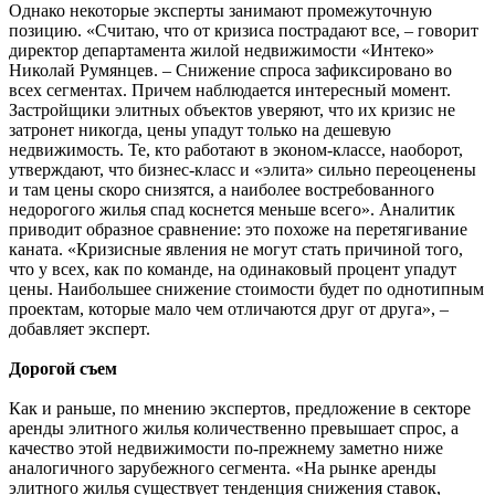
Однако некоторые эксперты занимают промежуточную
позицию. «Считаю, что от кризиса пострадают все, – говорит
директор департамента жилой недвижимости «Интеко»
Николай Румянцев. – Снижение спроса зафиксировано во
всех сегментах. Причем наблюдается интересный момент.
Застройщики элитных объектов уверяют, что их кризис не
затронет никогда, цены упадут только на дешевую
недвижимость. Те, кто работают в эконом-классе, наоборот,
утверждают, что бизнес-класс и «элита» сильно переоценены
и там цены скоро снизятся, а наиболее востребованного
недорогого жилья спад коснется меньше всего». Аналитик
приводит образное сравнение: это похоже на перетягивание
каната. «Кризисные явления не могут стать причиной того,
что у всех, как по команде, на одинаковый процент упадут
цены. Наибольшее снижение стоимости будет по однотипным
проектам, которые мало чем отличаются друг от друга», –
добавляет эксперт.
Дорогой съем
Как и раньше, по мнению экспертов, предложение в секторе
аренды элитного жилья количественно превышает спрос, а
качество этой недвижимости по-прежнему заметно ниже
аналогичного зарубежного сегмента. «На рынке аренды
элитного жилья существует тенденция снижения ставок,