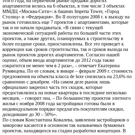
этого года, на первичном рынке продажи дорогих
апартаментов велись на 6 объектах, в том числе 3 объектах
ММДЦ «Москва-Сити»: в башнях Imperia Tower, «Город
Столиц» и «Федерация». Во II полугодии 2008 г. к выходу на
рынок готовились еще 7 проектов с апартаментами, которые
так и не начали продаваться. «В связи с текущей
экономической ситуацией работы по большей части этих
проектов, а также других, планируемых к строительству в
более поздние сроки, приостановлены. Все это приведет к
коррекции как сроков строительства, так и сроков выхода на
рынок проектов дорогих апартаментов. Согласно нашей
оценке, объем ввода апартаментов до 2012 года также
сократится не менее чем в 2 раза», – отмечает Екатерина
Румянцева. По ее словам, в январе – феврале 2009 г. стоимость
предложения на объекты класса de luxe снизилась на 23,6% по
сравнению с декабрем. «На самом деле рынок лишь
официально закрепил часть тех скидок, которые
предоставлялись на новые квартиры в последние несколько
месяцев, – говорит она. – По большинству проектов элитного
жилья с ноября 2008 года застройщики готовы были в
индивидуальном порядке предлагать покупателям скидки,
доходившие до 30 – 50%».
По словам Константина Ковалева, заявления застройщиков о
заморозке касаются в основном так называемых бумажных
проектов, находящихся на стадии разработки концепции. В