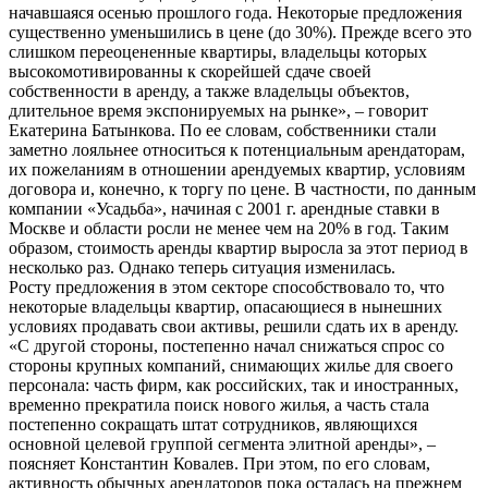
начавшаяся осенью прошлого года. Некоторые предложения
существенно уменьшились в цене (до 30%). Прежде всего это
слишком переоцененные квартиры, владельцы которых
высокомотивированны к скорейшей сдаче своей
собственности в аренду, а также владельцы объектов,
длительное время экспонируемых на рынке», – говорит
Екатерина Батынкова. По ее словам, собственники стали
заметно лояльнее относиться к потенциальным арендаторам,
их пожеланиям в отношении арендуемых квартир, условиям
договора и, конечно, к торгу по цене. В частности, по данным
компании «Усадьба», начиная с 2001 г. арендные ставки в
Москве и области росли не менее чем на 20% в год. Таким
образом, стоимость аренды квартир выросла за этот период в
несколько раз. Однако теперь ситуация изменилась.
Росту предложения в этом секторе способствовало то, что
некоторые владельцы квартир, опасающиеся в нынешних
условиях продавать свои активы, решили сдать их в аренду.
«С другой стороны, постепенно начал снижаться спрос со
стороны крупных компаний, снимающих жилье для своего
персонала: часть фирм, как российских, так и иностранных,
временно прекратила поиск нового жилья, а часть стала
постепенно сокращать штат сотрудников, являющихся
основной целевой группой сегмента элитной аренды», –
поясняет Константин Ковалев. При этом, по его словам,
активность обычных арендаторов пока осталась на прежнем