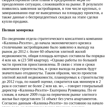
преодолению ситуации, сложившейся на рынке. В результате
появились заявления застройщиков, в том числе крупных, о
замораживании еще не выведенных на площадку проектов, а
также данные о беспрецедентных скидках на этапе сделки
купли-продажи.
Полная заморозка
По сведениям отдела стратегического консалтинга компании
«Калинка-Риэлти», до начала экономического кризиса
столичными застройщиками было заявлено к выходу на
рынок до 2012 г. более 60 объектов элитной жилой
недвижимости, общая площадь которых составила бы порядка
4 млн кв. м (23 500 квартир). «Однако работы по большей
части проектов приостановлены. В связи с этим и сроки
окончания строительства, и сроки выхода на рынок будут
значительно отодвинуты. Таким образом, число проектов
элитной жилой недвижимости, планируемых к строительству
до 2012 года, по нашей оценке, сократится как минимум в 2
раза и составит не более 2 млн кв. м», – говорит генеральный
директор «Калинка-Риэлти» Екатерина Румянцева. По ее
словам, в начале 2009 года на первичном рынке элитного
жилья был представлен 51 объект без учета апартаментов.
Согласно данным «Калинка-Риэлти» по состоянию на начало