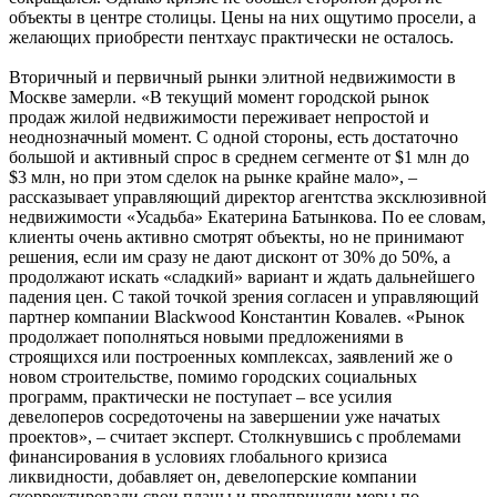
объекты в центре столицы. Цены на них ощутимо просели, а
желающих приобрести пентхаус практически не осталось.
Вторичный и первичный рынки элитной недвижимости в
Москве замерли. «В текущий момент городской рынок
продаж жилой недвижимости переживает непростой и
неоднозначный момент. С одной стороны, есть достаточно
большой и активный спрос в среднем сегменте от $1 млн до
$3 млн, но при этом сделок на рынке крайне мало», –
рассказывает управляющий директор агентства эксклюзивной
недвижимости «Усадьба» Екатерина Батынкова. По ее словам,
клиенты очень активно смотрят объекты, но не принимают
решения, если им сразу не дают дисконт от 30% до 50%, а
продолжают искать «сладкий» вариант и ждать дальнейшего
падения цен. С такой точкой зрения согласен и управляющий
партнер компании Blackwood Константин Ковалев. «Рынок
продолжает пополняться новыми предложениями в
строящихся или построенных комплексах, заявлений же о
новом строительстве, помимо городских социальных
программ, практически не поступает – все усилия
девелоперов сосредоточены на завершении уже начатых
проектов», – считает эксперт. Столкнувшись с проблемами
финансирования в условиях глобального кризиса
ликвидности, добавляет он, девелоперские компании
скорректировали свои планы и предприняли меры по