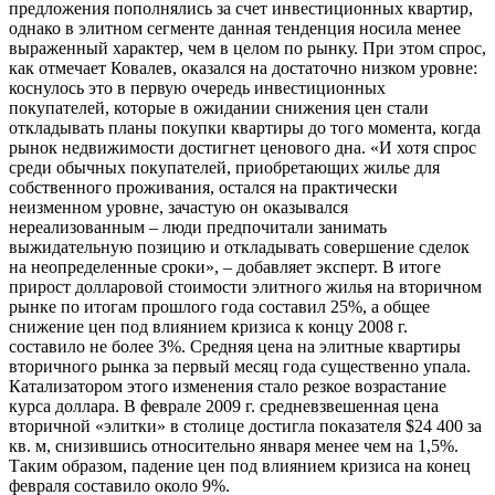
предложения пополнялись за счет инвестиционных квартир,
однако в элитном сегменте данная тенденция носила менее
выраженный характер, чем в целом по рынку. При этом спрос,
как отмечает Ковалев, оказался на достаточно низком уровне:
коснулось это в первую очередь инвестиционных
покупателей, которые в ожидании снижения цен стали
откладывать планы покупки квартиры до того момента, когда
рынок недвижимости достигнет ценового дна. «И хотя спрос
среди обычных покупателей, приобретающих жилье для
собственного проживания, остался на практически
неизменном уровне, зачастую он оказывался
нереализованным – люди предпочитали занимать
выжидательную позицию и откладывать совершение сделок
на неопределенные сроки», – добавляет эксперт. В итоге
прирост долларовой стоимости элитного жилья на вторичном
рынке по итогам прошлого года составил 25%, а общее
снижение цен под влиянием кризиса к концу 2008 г.
составило не более 3%. Средняя цена на элитные квартиры
вторичного рынка за первый месяц года существенно упала.
Катализатором этого изменения стало резкое возрастание
курса доллара. В феврале 2009 г. средневзвешенная цена
вторичной «элитки» в столице достигла показателя $24 400 за
кв. м, снизившись относительно января менее чем на 1,5%.
Таким образом, падение цен под влиянием кризиса на конец
февраля составило около 9%.