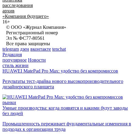
расследования
архив
«Компания будущего»
16+
© ООО «Журнал Компания»
Регистрационный номер
Эл № ФС77-80561
Все права защищены
telegram
дзен
вконтакте
tenchat
Редакция
популярное
Новости
стиль жизни
HUAWEI MatePad Pro Max: удобство без компромиссов
Результаты тест-драйва нового высокопроизводительного
дизайнерского планшета
рынки
Умные производства: когда появятся и какими будут заводы
без людей
Промышленность переживает фундаментальные изменения в
подходах к организации труда