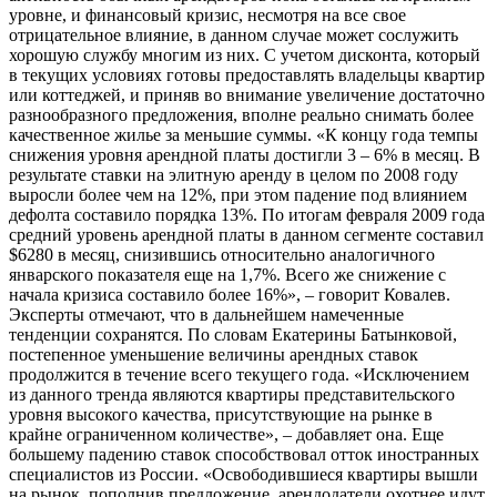
уровне, и финансовый кризис, несмотря на все свое
отрицательное влияние, в данном случае может сослужить
хорошую службу многим из них. С учетом дисконта, который
в текущих условиях готовы предоставлять владельцы квартир
или коттеджей, и приняв во внимание увеличение достаточно
разнообразного предложения, вполне реально снимать более
качественное жилье за меньшие суммы. «К концу года темпы
снижения уровня арендной платы достигли 3 – 6% в месяц. В
результате ставки на элитную аренду в целом по 2008 году
выросли более чем на 12%, при этом падение под влиянием
дефолта составило порядка 13%. По итогам февраля 2009 года
средний уровень арендной платы в данном сегменте составил
$6280 в месяц, снизившись относительно аналогичного
январского показателя еще на 1,7%. Всего же снижение с
начала кризиса составило более 16%», – говорит Ковалев.
Эксперты отмечают, что в дальнейшем намеченные
тенденции сохранятся. По словам Екатерины Батынковой,
постепенное уменьшение величины арендных ставок
продолжится в течение всего текущего года. «Исключением
из данного тренда являются квартиры представительского
уровня высокого качества, присутствующие на рынке в
крайне ограниченном количестве», – добавляет она. Еще
большему падению ставок способствовал отток иностранных
специалистов из России. «Освободившиеся квартиры вышли
на рынок, пополнив предложение, арендодатели охотнее идут