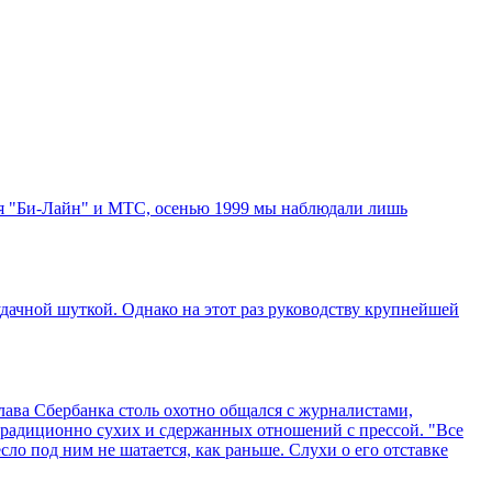
бя "Би-Лайн" и МТС, осенью 1999 мы наблюдали лишь
дачной шуткой. Однако на этот раз руководству крупнейшей
ава Сбербанка столь охотно общался с журналистами,
 традиционно сухих и сдержанных отношений с прессой. "Все
есло под ним не шатается, как раньше. Слухи о его отставке