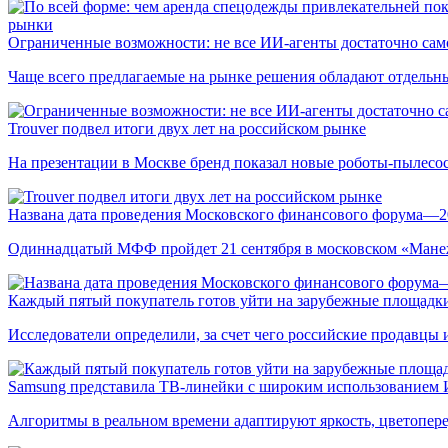
рынки
Ограниченные возможности: не все ИИ-агенты достаточно сам
Чаще всего предлагаемые на рынке решения обладают отдельн
Trouver подвел итоги двух лет на российском рынке
На презентации в Москве бренд показал новые роботы-пылесо
Названа дата проведения Московского финансового форума—2
Одиннадцатый МФФ пройдет 21 сентября в московском «Мане
Каждый пятый покупатель готов уйти на зарубежные площадки
Исследователи определили, за счет чего российские продавц
Samsung представила ТВ-линейки с широким использованием
Алгоритмы в реальном времени адаптируют яркость, цветопере