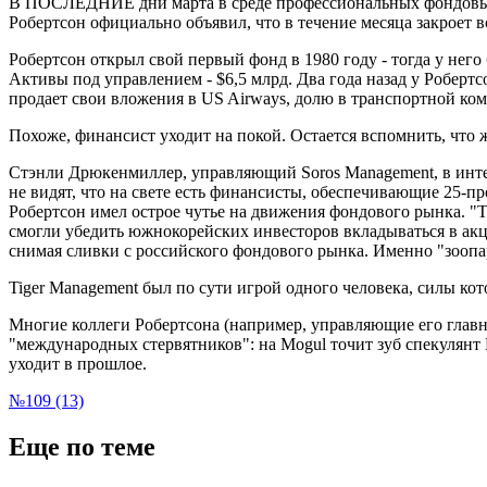
В ПОСЛЕДНИЕ дни марта в среде профессиональных фондовых б
Робертсон официально объявил, что в течение месяца закроет в
Робертсон открыл свой первый фонд в 1980 году - тогда у нег
Активы под управлением - $6,5 млрд. Два года назад у Робертс
продает свои вложения в US Airways, долю в транспортной ком
Похоже, финансист уходит на покой. Остается вспомнить, что 
Стэнли Дрюкенмиллер, управляющий Soros Management, в инте
не видят, что на свете есть финансисты, обеспечивающие 25-пр
Робертсон имел острое чутье на движения фондового рынка. "Т
смогли убедить южнокорейских инвесторов вкладываться в акц
снимая сливки с российского фондового рынка. Именно "зоопа
Tiger Management был по сути игрой одного человека, силы кот
Многие коллеги Робертсона (например, управляющие его главно
"международных стервятников": на Mogul точит зуб спекулянт
уходит в прошлое.
№109 (13)
Еще по теме