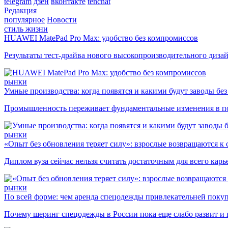
telegram
дзен
вконтакте
tenchat
Редакция
популярное
Новости
стиль жизни
HUAWEI MatePad Pro Max: удобство без компромиссов
Результаты тест-драйва нового высокопроизводительного диза
рынки
Умные производства: когда появятся и какими будут заводы бе
Промышленность переживает фундаментальные изменения в по
рынки
«Опыт без обновления теряет силу»: взрослые возвращаются к
Диплом вуза сейчас нельзя считать достаточным для всего кар
рынки
По всей форме: чем аренда спецодежды привлекательней поку
Почему шеринг спецодежды в России пока еще слабо развит и 