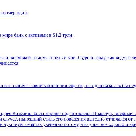
 номер один.
 мире банк с активами в $1,2 трлн.
, возможно, станут апрель и май. Судя по тому, как ведут се
чинается.
 состояния газовой монополии еще год назад показалась бы неу
рея Казьмина была хорошо подготовлена. Пожалуй, впервые гл
ом случае, нынешний стиль его поведения выгодно отличался от
н чувствует себя так уверенно потому, что у нас все хорошо и кр