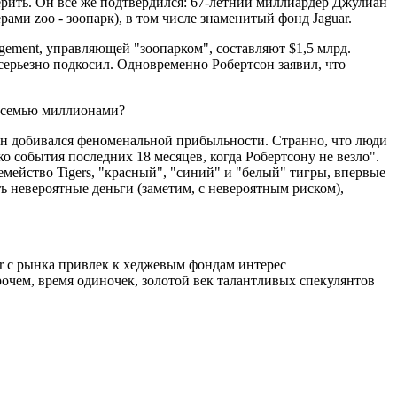
рить. Он все же подтвердился: 67-летний миллиардер Джулиан
ами zoo - зоопарк), в том числе знаменитый фонд Jaguar.
gement, управляющей "зоопарком", составляют $1,5 млрд.
 серьезно подкосил. Одновременно Робертсон заявил, что
 восемью миллионами?
он добивался феноменальной прибыльности. Странно, что люди
о события последних 18 месяцев, когда Робертсону не везло".
мейство Tigers, "красный", "синий" и "белый" тигры, впервые
 невероятные деньги (заметим, с невероятным риском),
er с рынка привлек к хеджевым фондам интерес
очем, время одиночек, золотой век талантливых спекулянтов