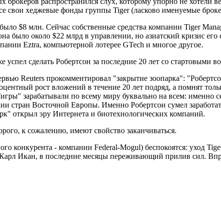
рокеров распространился слух, которому упорно не хотели ве
се свои хеджевые фонды группы Tiger (ласково именуемые брокер
о было $8 млн. Сейчас собственные средства компании Tiger Mana
она было около $22 млрд в управлении, но азиатский кризис его
пании Eztra, компьютерной лотерее GTech и многое другое.
же успел сделать Робертсон за последние 20 лет со стартовыми
рвью Reuters прокомментировал "закрытие зоопарка": "Робертс
оцентный рост вложений в течение 20 лет подряд, а помнят тольк
игры" зарабатывали по всему миру буквально на всем: именно се
ии стран Восточной Европы. Именно Робертсон сумел заработать
рк" открыл эру Интернета и биотехнологических компаний.
орого, к сожалению, имеют свойство заканчиваться.
го конкурента - компании Federal-Mogul) беспокоятся: уход Tig
 Карл Икан, в последние месяцы переживающий прилив сил. Впр