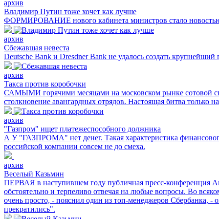
архив
Владимир Путин тоже хочет как лучше
ФОРМИРОВАНИЕ нового кабинета министров стало новостью
архив
Сбежавшая невеста
Deutsche Bank и Dresdner Bank не удалось создать крупнейший в
архив
Такса против коробочки
САМЫМИ горячими месяцами на московском рынке сотовой связи
столкновение авангардных отрядов. Настоящая битва только на
архив
"Газпром" ищет платежеспособного должника
А У "ГАЗПРОМА" нет денег. Такая характеристика финансового
российской компании совсем не до смеха.
архив
Веселый Казьмин
ПЕРВАЯ в наступившем году публичная пресс-конференция Анд
обстоятельно и терпеливо отвечая на любые вопросы. Во всяк
очень просто, - пояснил один из топ-менеджеров Сбербанка, - о
прекратились".