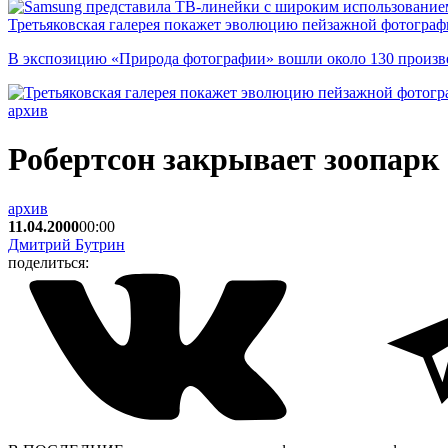
Третьяковская галерея покажет эволюцию пейзажной фотографи
В экспозицию «Природа фотографии» вошли около 130 произ
архив
Робертсон закрывает зоопарк
архив
11.04.2000
00:00
Дмитрий Бутрин
поделиться: