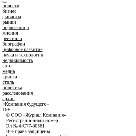
новости
бизнес
финансы
рынки
первые лица
мнения
рейтинги
биографии
цифровое развитие
наука и технологии
недвижимость
авто
медиа
крипта
стиль
политика
расследования
архив
«Компания будущего»
16+
© ООО «Журнал Компания»
Регистрационный номер
Эл № ФС77-80561
Все права защищены