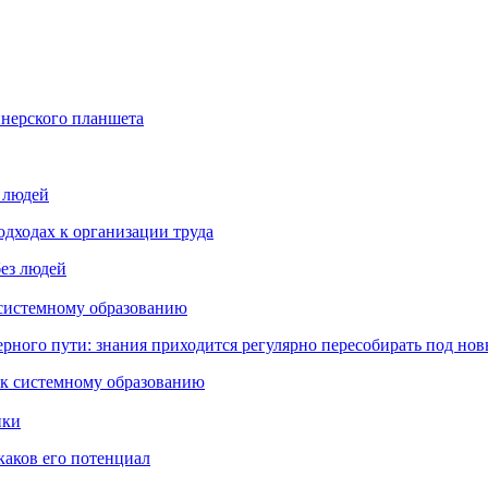
йнерского планшета
з людей
дходах к организации труда
 системному образованию
ьерного пути: знания приходится регулярно пересобирать под но
пки
каков его потенциал