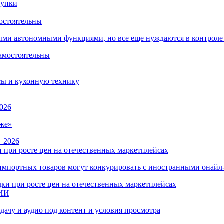
остоятельны
ыми автономными функциями, но все еще нуждаются в контроле
сы и кухонную технику
026
же»
 при росте цен на отечественных маркетплейсах
ы импортных товаров могут конкурировать с иностранными онай
 ИИ
дачу и аудио под контент и условия просмотра