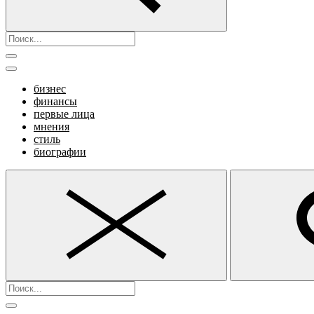
бизнес
финансы
первые лица
мнения
стиль
биографии