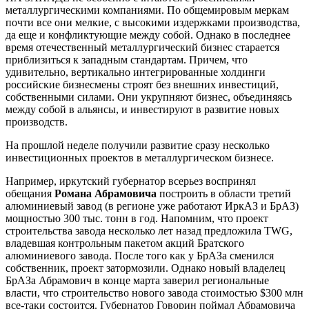
металлургическими компаниями. По общемировым меркам
почти все они мелкие, с высокими издержками производства,
да еще и конфликтующие между собой. Однако в последнее
время отечественный металлургический бизнес старается
приблизиться к западным стандартам. Причем, что
удивительно, вертикально интегрированные холдинги
российские бизнесмены строят без внешних инвестиций,
собственными силами. Они укрупняют бизнес, объединяясь
между собой в альянсы, и инвестируют в развитие новых
производств.
На прошлой неделе получили развитие сразу несколько
инвестиционных проектов в металлургическом бизнесе.
Например, иркутский губернатор всерьез воспринял
обещания
Романа Абрамовича
построить в области третий
алюминиевый завод (в регионе уже работают ИркАЗ и БрАЗ)
мощностью 300 тыс. тонн в год. Напомним, что проект
строительства завода несколько лет назад предложила TWG,
владевшая контрольным пакетом акций Братского
алюминиевого завода. После того как у БрАЗа сменился
собственник, проект затормозили. Однако новый владелец
БрАЗа Абрамович в конце марта заверил региональные
власти, что строительство нового завода стоимостью $300 млн
все-таки состоится. Губернатор Говорин поймал Абрамовича