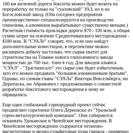
160 км железной дороги бокситы можно будет возить на
переработку не только на "суаловский" УАЗ, но и на
Богословский завод. (Оба соседних предприятия
преимущественно специализируются на производстве
глинозема, а алюминия вырабатывают существенно меньше.)
Расчетная стоимость прокладки дороги $70 - 100 млн, а общая
сумма затрат на освоение Среднетиманского месторождения -
$180 млн. В "СУАЛе" говорят, что, если они найдут
дополнительные инвестиции, в перспективе можно
расширить добычу настолько, что сырья хватит для
строительства на Тимане нового глиноземного завода
мощностью до 700 тыс. тонн в год. Для заводов альянса
"СУАЛ" - "Трастконсалт" это сырье уже будет избыточным,
зато его можно продавать "большим алюминиевым братьям".
Однако, по словам главы "СУАЛа" Виктора Вексельберга, ни
Дерипаска, ни Абрамович с предложениями о совместной
разработке бокситового месторождения к нему не
обращались.
Еще один глобальный горнорудный проект сейчас
продвигают соратники Олега Дерипаски из "Уральской
горно-металлургической компании". Они собираются
осваивать Удоканское и Чинейское месторождения. В
Чинейском месторождении содержатся титаново-
магнетитовые и медно-сульфитовые руды (запасы - примерно