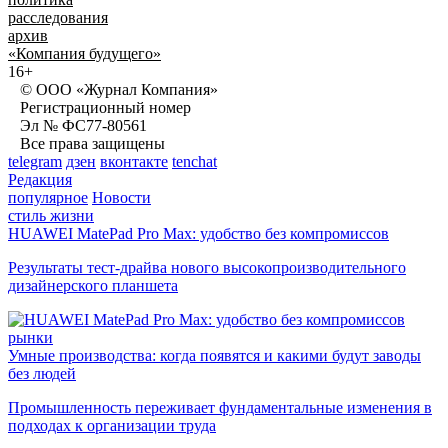
расследования
архив
«Компания будущего»
16+
© ООО «Журнал Компания»
Регистрационный номер
Эл № ФС77-80561
Все права защищены
telegram
дзен
вконтакте
tenchat
Редакция
популярное
Новости
стиль жизни
HUAWEI MatePad Pro Max: удобство без компромиссов
Результаты тест-драйва нового высокопроизводительного
дизайнерского планшета
рынки
Умные производства: когда появятся и какими будут заводы
без людей
Промышленность переживает фундаментальные изменения в
подходах к организации труда