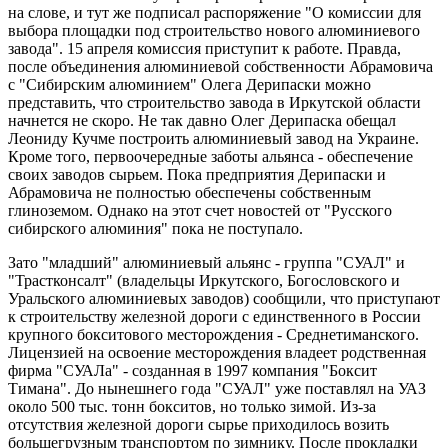
на слове, и тут же подписал распоряжение "О комиссии для
выбора площадки под строительство нового алюминиевого
завода". 15 апреля комиссия приступит к работе. Правда,
после объединения алюминиевой собственности Абрамовича
с "Сибирским алюминием" Олега Дерипаски можно
представить, что строительство завода в Иркутской области
начнется не скоро. Не так давно Олег Дерипаска обещал
Леониду Кучме построить алюминиевый завод на Украине.
Кроме того, первоочередные заботы альянса - обеспечение
своих заводов сырьем. Пока предприятия Дерипаски и
Абрамовича не полностью обеспечены собственным
глиноземом. Однако на этот счет новостей от "Русского
сибирского алюминия" пока не поступало.
Зато "младший" алюминиевый альянс - группа "СУАЛ" и
"Трастконсалт" (владельцы Иркутского, Богословского и
Уральского алюминиевых заводов) сообщили, что приступают
к строительству железной дороги с единственного в России
крупного бокситового месторождения - Среднетиманского.
Лицензией на освоение месторождения владеет родственная
фирма "СУАЛа" - созданная в 1997 компания "Боксит
Тимана". До нынешнего года "СУАЛ" уже поставлял на УАЗ
около 500 тыс. тонн бокситов, но только зимой. Из-за
отсутствия железной дороги сырье приходилось возить
большегрузным транспортом по зимнику. После прокладки