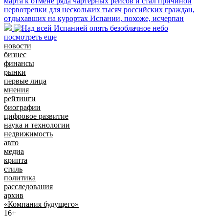
марта к отмене ряда чартерных рейсов и стал причиной
нервотрепки для нескольких тысяч российских граждан,
отдыхавших на курортах Испании, похоже, исчерпан
посмотреть еще
новости
бизнес
финансы
рынки
первые лица
мнения
рейтинги
биографии
цифровое развитие
наука и технологии
недвижимость
авто
медиа
крипта
стиль
политика
расследования
архив
«Компания будущего»
16+