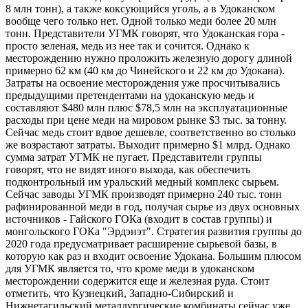
8 млн тонн), а также коксующийся уголь, а в Удоканском
вообще чего только нет. Одной только меди более 20 млн
тонн. Представители УГМК говорят, что Удоканская гора -
просто зеленая, медь из нее так и сочится. Однако к
месторождению нужно проложить железную дорогу длиной
примерно 62 км (40 км до Чинейского и 22 км до Удокана).
Затраты на освоение месторождения уже просчитывались
предыдущими претендентами на удоканскую медь и
составляют $480 млн плюс $78,5 млн на эксплуатационные
расходы при цене меди на мировом рынке $3 тыс. за тонну.
Сейчас медь стоит вдвое дешевле, соответственно во столько
же возрастают затраты. Выходит примерно $1 млрд. Однако
сумма затрат УГМК не пугает. Представители группы
говорят, что не видят иного выхода, как обеспечить
подконтрольный им уральский медный комплекс сырьем.
Сейчас заводы УГМК производят примерно 240 тыс. тонн
рафинированной меди в год, получая сырье из двух основных
источников - Гайского ГОКа (входит в состав группы) и
монгольского ГОКа "Эрдэнэт". Стратегия развития группы до
2020 года предусматривает расширение сырьевой базы, в
которую как раз и входит освоение Удокана. Большим плюсом
для УГМК является то, что кроме меди в удоканском
месторождении содержится еще и железная руда. Стоит
отметить, что Кузнецкий, Западно-Сибирский и
Нижнетагильский металлургические комбинаты сейчас уже