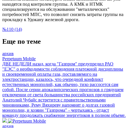
находятся под контролем группы. А КМК и НТМК
специализируются на обслуживании "металлических"
потребностей МПС, что позволит снизить затраты группы на
прокладку к Удокану железной дороги.
№110 (14)
Еще по теме
архив
Perpetuum Mobile
ДВЕ НЕДЕЛИ назад, когда "Газпром" предупредил РАО
"ЕЭС" о необходимости соблюдения платежной дисциплины
и своевременной оплаты газа, поставляемого на
электростанции, казалось, что очередной конфликт
естественных монополий, как обычно, тихо рассосется сам
собой. После серии апокалипсических прогнозов о грядущем
отключении от света большинства российских предприятий
Анатолий Чубайс встретится с правительственными
чиновниками, Рему Вяхиреву напомнят о долгах газовой
монополии, и хозяин "Газпрома" - чертыхаясь - отдаст
команду продолжать снабжение энергетиков в полном объеме.
архив