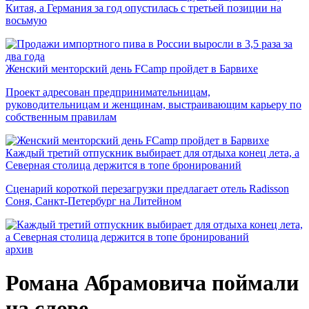
Китая, а Германия за год опустилась с третьей позиции на
восьмую
Женский менторский день FCamp пройдет в Барвихе
Проект адресован предпринимательницам,
руководительницам и женщинам, выстраивающим карьеру по
собственным правилам
Каждый третий отпускник выбирает для отдыха конец лета, а
Северная столица держится в топе бронирований
Сценарий короткой перезагрузки предлагает отель Radisson
Соня, Санкт-Петербург на Литейном
архив
Романа Абрамовича поймали
на слове