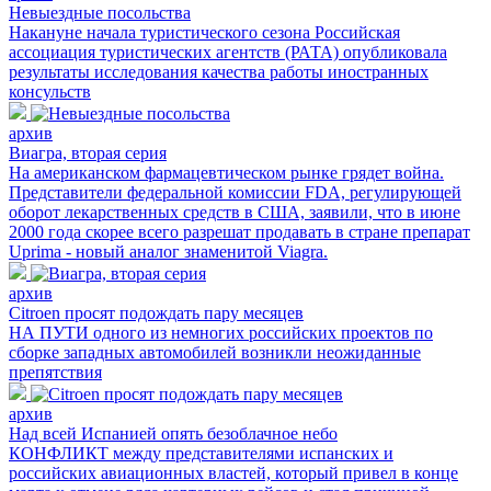
Невыездные посольства
Накануне начала туристического сезона Российская
ассоциация туристических агентств (РАТА) опубликовала
результаты исследования качества работы иностранных
консульств
архив
Виагра, вторая серия
На американском фармацевтическом рынке грядет война.
Представители федеральной комиссии FDA, регулирующей
оборот лекарственных средств в США, заявили, что в июне
2000 года скорее всего разрешат продавать в стране препарат
Uprima - новый аналог знаменитой Viagra.
архив
Citroen просят подождать пару месяцев
НА ПУТИ одного из немногих российских проектов по
сборке западных автомобилей возникли неожиданные
препятствия
архив
Над всей Испанией опять безоблачное небо
КОНФЛИКТ между представителями испанских и
российских авиационных властей, который привел в конце