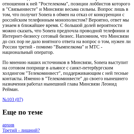
отношения к ней "Ростелекома", позиции лоббистов которого
в "Связьинвесте" и Минсвязи весьма сильны. Вопрос лишь в
том, что получит Sonera в обмен на отказ от конкуренции с
российским телефонным монополистом? Вероятно, ответ мы
узнаем в ближайшее время. С большой долей вероятности
можно сказать, что Sonera предпочла проводной телефонии и
Интернет-бизнесу сотовый бизнес. Напомним, что Минсвязи
до сих пор не дало внятного ответа на вопрос о том, нужен ли
России третий - помимо "Вымпелкома" и МТС -
национальный оператор.
По мнению наших источников в Минсвязи, Sonera выступит
на сотовом поприще в альянсе с санкт-петербургским
холдингом "Телекоминвест", поддерживающим с ней тесные
контакты. Именно в "Телекоминвесте" до своего нынешнего
назначения работал нынешний глава Минсвязи Леонид
Рейман.
№103 (07)
Еще по теме
архив
Третий - лишний?