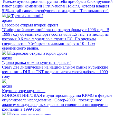
Телекоммуникационная группа Telia приобрела блокирующий
пакет акций компании First National Holding, которая владеет
51% акций санкт-петербургского холдинга "Телекоминвест"
архив
Евросоюз открыл второй фронт
"Сибирский алюминий" экспортирует фольгу с 1996 года. В
1999 году объемы экспорта составляли 1,5 тыс. т в месяц, из
которых 0,6 тыс. т уходило в страны ЕС. По оценкам
специалистов "Сибирского алюминия", это 10 - 12%
европейского рынка.
архив
"Долю рынка можно купить за деньги"
Сразу две лидирующие на национальном рынке курьерские
компании - DHL и TNT подвели итоги своей работы в 1999
году
архив
Крупнее, еще крупнее…
КОНСАЛТИНГОВАЯ и аудиторская группа KPMG в феврале
опубликовала исследование "Обзор-2000", посвященное
анализу международных сделок по слиянию и поглощению
компаний в 1999 году.