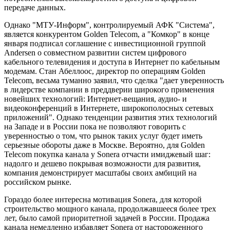
передаче данных.
Однако "МТУ-Информ", контролируемый АФК "Система",
является конкурентом Golden Telecom, а "Комкор" в конце
января подписал соглашение с инвестиционной группой
Andersen о совместном развитии систем цифрового
кабельного телевидения и доступа в Интернет по кабельным
модемам. Стан Абеллоос, директор по операциям Golden
Telecom, весьма туманно заявил, что сделка "дает уверенность
в лидерстве компании в преддверии широкого применения
новейших технологий: Интернет-вещания, аудио- и
видеоконференций в Интернете, широкополосных сетевых
приложений". Однако тенденции развития этих технологий
на Западе и в России пока не позволяют говорить с
уверенностью о том, что рынок таких услуг будет иметь
серьезные обороты даже в Москве. Вероятно, для Golden
Telecom покупка канала у Sonera отчасти имиджевый шаг:
надолго и дешево покрывая возможности для развития,
компания демонстрирует масштабы своих амбиций на
российском рынке.
Гораздо более интересна мотивация Sonera, для которой
строительство мощного канала, продолжавшееся более трех
лет, было самой приоритетной задачей в России. Продажа
канала немедленно избавляет Sonera от настороженного