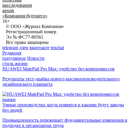
расследования
архив
«Компания будущего»
16+
© ООО «Журнал Компания»
Регистрационный номер
Эл № ФС77-80561
Все права защищены
telegram
дзен
вконтакте
tenchat
Редакция
популярное
Новости
стиль жизни
HUAWEI MatePad Pro Max: удобство без компромиссов
Результаты тест-драйва нового высокопроизводительного
дизайнерского планшета
рынки
Умные производства: когда появятся и какими будут заводы
без людей
Промышленность переживает фундаментальные изменения в
подходах к организации труда