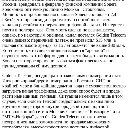
России, арендовала в феврале у финской компании Sonera
волоконно-оптическую линию Москва - Стокгольм.
Мощность широкополосного канала Sonera составляет 2,4
гБит/c, что превосходит пропускную способность всех
каналов российских операторов цифровой связи и Интернета
почти в полтора раза. Стоимость сделки не разглашается,
однако, по некоторым оценкам, канал достался Golden Telecom
очень дешево: первичный платеж не превысил $15 млн, а
полная стоимость аренды за 15 лет окажется не выше $30 млн.
Естественно, что сделка лишь называется "арендой" и
осуществлена в этой форме для того, чтобы дать возможность
Sonera некоторое время пользоваться фактически уже не
принадлежащим ей имуществом.
Golden Telecom, неоднократно заявлявшая о намерении стать
Интернет-провайдером номер один в России и СНГ, по
крайней мере в ближайшие два-три года не сможет полностью
загрузить канал траффиком, даже если спрос будет и впредь
расти нынешними темпами. Ситуация изменится лишь в том
случае, если Golden Telecom создаст альянс с каким-либо
крупным оператором внутригородской транспортной
оптоволоконной сети в Москве. Слияние с "Комкором" или
"МТУ-Информ" дало бы Golden Telecom практически
неограниченные возможности по продаже московским
потребителям высокоскоростного доступа к цифровой