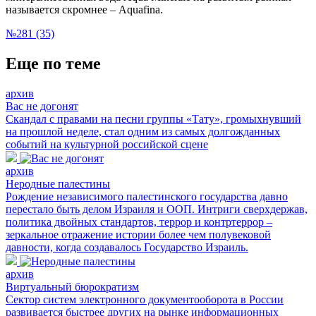
называется скромнее – Aquafina.
№281 (35)
Еще по теме
архив
Вас не догонят
Скандал с правами на песни группы «Тату», громыхнувший
на прошлой неделе, стал одним из самых долгожданных
событий на культурной российской сцене
архив
Неродные палестины
Рождение независимого палестинского государства давно
перестало быть делом Израиля и ООП. Интриги сверхдержав,
политика двойных стандартов, террор и контртеррор –
зеркальное отражение истории более чем полувековой
давности, когда создавалось Государство Израиль.
архив
Виртуальный бюрократизм
Сектор систем электронного документооборота в России
развивается быстрее других на рынке информационных