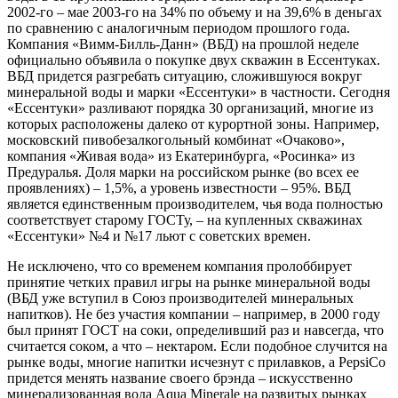
2002-го – мае 2003-го на 34% по объему и на 39,6% в деньгах
по сравнению с аналогичным периодом прошлого года.
Компания «Вимм-Билль-Данн» (ВБД) на прошлой неделе
официально объявила о покупке двух скважин в Ессентуках.
ВБД придется разгребать ситуацию, сложившуюся вокруг
минеральной воды и марки «Ессентуки» в частности. Сегодня
«Ессентуки» разливают порядка 30 организаций, многие из
которых расположены далеко от курортной зоны. Например,
московский пивобезалкогольный комбинат «Очаково»,
компания «Живая вода» из Екатеринбурга, «Росинка» из
Предуралья. Доля марки на российском рынке (во всех ее
проявлениях) – 1,5%, а уровень известности – 95%. ВБД
является единственным производителем, чья вода полностью
соответствует старому ГОСТу, – на купленных скважинах
«Ессентуки» №4 и №17 льют с советских времен.
Не исключено, что со временем компания пролоббирует
принятие четких правил игры на рынке минеральной воды
(ВБД уже вступил в Союз производителей минеральных
напитков). Не без участия компании – например, в 2000 году
был принят ГОСТ на соки, определивший раз и навсегда, что
считается соком, а что – нектаром. Если подобное случится на
рынке воды, многие напитки исчезнут с прилавков, а PepsiCo
придется менять название своего брэнда – искусственно
минерализованная вода Aqua Minerale на развитых рынках