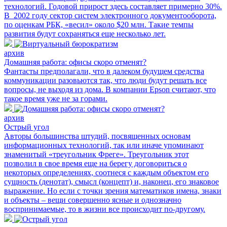
технологий. Годовой прирост здесь составляет примерно 30%.
В 2002 году сектор систем электронного документооборота,
по оценкам РБК, «весил» около $20 млн. Такие темпы
развития будут сохраняться еще несколько лет.
архив
Домашняя работа: офисы скоро отменят?
Фантасты предполагали, что в далеком будущем средства
коммуникации разовьются так, что люди будут решать все
вопросы, не выходя из дома. В компании Epson считают, что
такое время уже не за горами.
архив
Острый угол
Авторы большинства штудий, посвященных основам
информационных технологий, так или иначе упоминают
знаменитый «треугольник Фреге». Треугольник этот
позволил в свое время еще на берегу договориться о
некоторых определениях, соотнеся с каждым объектом его
сущность (денотат), смысл (концепт) и, наконец, его знаковое
выражение. Но если с точки зрения математиков имена, знаки
и объекты – вещи совершенно ясные и однозначно
воспринимаемые, то в жизни все происходит по-другому.