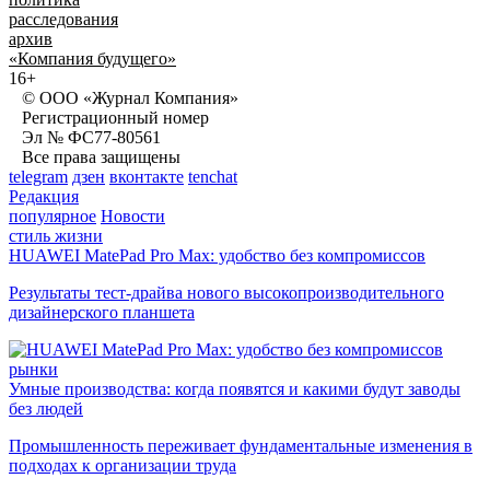
расследования
архив
«Компания будущего»
16+
© ООО «Журнал Компания»
Регистрационный номер
Эл № ФС77-80561
Все права защищены
telegram
дзен
вконтакте
tenchat
Редакция
популярное
Новости
стиль жизни
HUAWEI MatePad Pro Max: удобство без компромиссов
Результаты тест-драйва нового высокопроизводительного
дизайнерского планшета
рынки
Умные производства: когда появятся и какими будут заводы
без людей
Промышленность переживает фундаментальные изменения в
подходах к организации труда