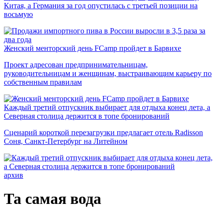
Китая, а Германия за год опустилась с третьей позиции на
восьмую
Женский менторский день FCamp пройдет в Барвихе
Проект адресован предпринимательницам,
руководительницам и женщинам, выстраивающим карьеру по
собственным правилам
Каждый третий отпускник выбирает для отдыха конец лета, а
Северная столица держится в топе бронирований
Сценарий короткой перезагрузки предлагает отель Radisson
Соня, Санкт-Петербург на Литейном
архив
Та самая вода