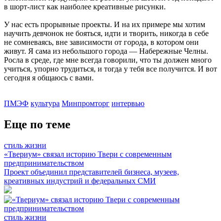
в шорт-лист как наиболее креативные рисунки.
У нас есть прорывные проекты. И на их примере мы хотим
научить девчонок не бояться, идти и творить, никогда в себе
не сомневаясь, вне зависимости от города, в котором они
живут. Я сама из небольшого города — Набережные Челны.
Росла в среде, где мне всегда говорили, что ты должен много
учиться, упорно трудиться, и тогда у тебя все получится. И вот
сегодня я общаюсь с вами.
ПМЭФ
культура
Минпромторг
интервью
Еще по теме
стиль жизни
«Твериум» связал историю Твери с современным
предпринимательством
Проект объединил представителей бизнеса, музеев,
креативных индустрий и федеральных СМИ
стиль жизни