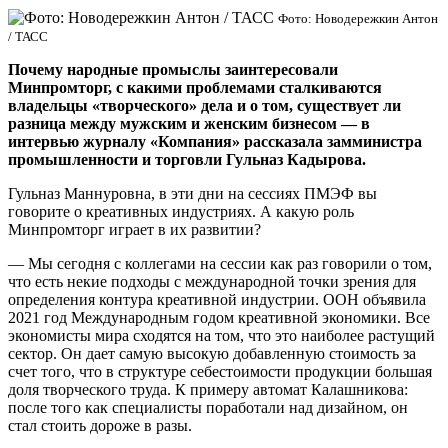
Фото: Новодережкин Антон
/ ТАСС
Почему народные промыслы заинтересовали
Минпромторг, с какими проблемами сталкиваются
владельцы «творческого» дела и о том, существует ли
разница между мужским и женским бизнесом — в
интервью журналу «Компания» рассказала замминистра
промышленности и торговли Гульназ Кадырова.
Гульназ Маннуровна, в эти дни на сессиях ПМЭФ вы
говорите о креативных индустриях. А какую роль
Минпромторг играет в их развитии?
— Мы сегодня с коллегами на сессии как раз говорили о том,
что есть некие подходы с международной точки зрения для
определения контура креативной индустрии. ООН объявила
2021 год Международным годом креативной экономики. Все
экономисты мира сходятся на том, что это наиболее растущий
сектор. Он дает самую высокую добавленную стоимость за
счет того, что в структуре себестоимости продукции большая
доля творческого труда. К примеру автомат Калашникова:
после того как специалисты поработали над дизайном, он
стал стоить дороже в разы.