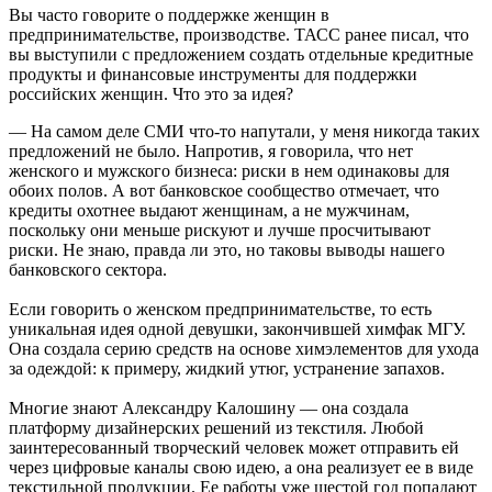
Вы часто говорите о поддержке женщин в
предпринимательстве, производстве. ТАСС ранее писал, что
вы выступили с предложением создать отдельные кредитные
продукты и финансовые инструменты для поддержки
российских женщин. Что это за идея?
— На самом деле СМИ что-то напутали, у меня никогда таких
предложений не было. Напротив, я говорила, что нет
женского и мужского бизнеса: риски в нем одинаковы для
обоих полов. А вот банковское сообщество отмечает, что
кредиты охотнее выдают женщинам, а не мужчинам,
поскольку они меньше рискуют и лучше просчитывают
риски. Не знаю, правда ли это, но таковы выводы нашего
банковского сектора.
Если говорить о женском предпринимательстве, то есть
уникальная идея одной девушки, закончившей химфак МГУ.
Она создала серию средств на основе химэлементов для ухода
за одеждой: к примеру, жидкий утюг, устранение запахов.
Многие знают Александру Калошину — она создала
платформу дизайнерских решений из текстиля. Любой
заинтересованный творческий человек может отправить ей
через цифровые каналы свою идею, а она реализует ее в виде
текстильной продукции. Ее работы уже шестой год попадают