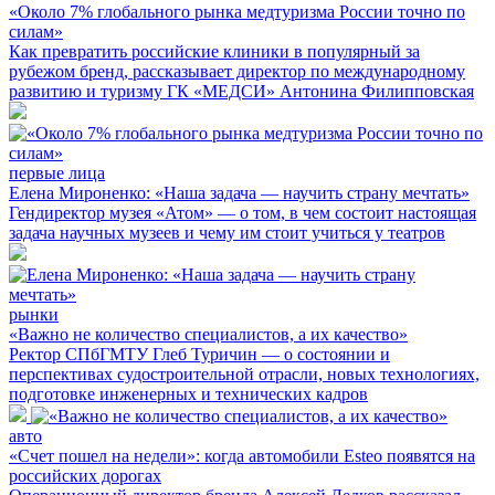
«Около 7% глобального рынка медтуризма России точно по
силам»
Как превратить российские клиники в популярный за
рубежом бренд, рассказывает директор по международному
развитию и туризму ГК «МЕДСИ» Антонина Филипповская
первые лица
Елена Мироненко: «Наша задача — научить страну мечтать»
Гендиректор музея «Атом» — о том, в чем состоит настоящая
задача научных музеев и чему им стоит учиться у театров
рынки
«Важно не количество специалистов, а их качество»
Ректор СПбГМТУ Глеб Туричин — о состоянии и
перспективах судостроительной отрасли, новых технологиях,
подготовке инженерных и технических кадров
авто
«Счет пошел на недели»: когда автомобили Esteo появятся на
российских дорогах