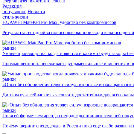
telegram
дзен
вконтакте
tenchat
Редакция
популярное
Новости
стиль жизни
HUAWEI MatePad Pro Max: удобство без компромиссов
Результаты тест-драйва нового высокопроизводительного диза
рынки
Умные производства: когда появятся и какими будут заводы бе
Промышленность переживает фундаментальные изменения в по
рынки
«Опыт без обновления теряет силу»: взрослые возвращаются к
Диплом вуза сейчас нельзя считать достаточным для всего кар
рынки
По всей форме: чем аренда спецодежды привлекательней поку
Почему шеринг спецодежды в России пока еще слабо развит и 