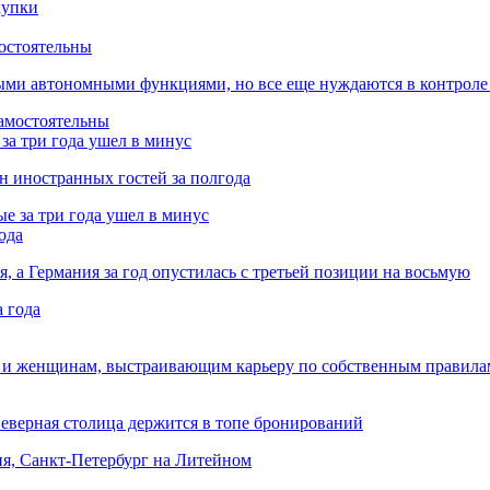
остоятельны
ыми автономными функциями, но все еще нуждаются в контроле
за три года ушел в минус
лн иностранных гостей за полгода
ода
я, а Германия за год опустилась с третьей позиции на восьмую
 и женщинам, выстраивающим карьеру по собственным правила
Северная столица держится в топе бронирований
ня, Санкт-Петербург на Литейном