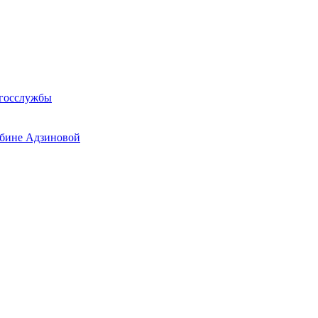
 госслужбы
ьбине Адзиновой