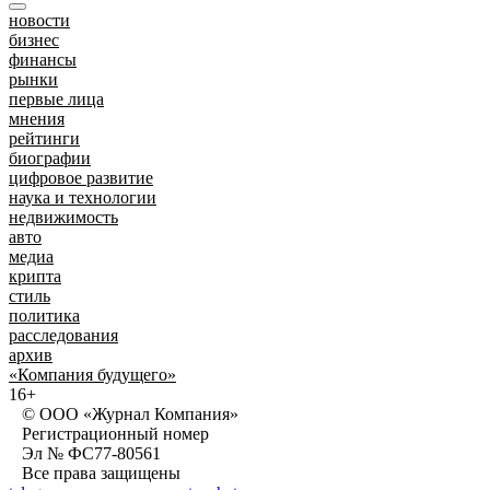
новости
бизнес
финансы
рынки
первые лица
мнения
рейтинги
биографии
цифровое развитие
наука и технологии
недвижимость
авто
медиа
крипта
стиль
политика
расследования
архив
«Компания будущего»
16+
© ООО «Журнал Компания»
Регистрационный номер
Эл № ФС77-80561
Все права защищены