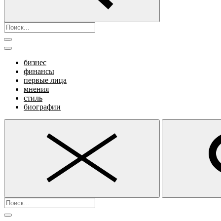
бизнес
финансы
первые лица
мнения
стиль
биографии