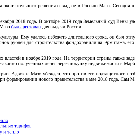
ия окончательного решения о выдаче в Россию Мазо. Сегодня в
екабря 2018 года. В октябре 2019 года Земельный суд Вены уд
 Мазо
был арестован
для выдачи России.
льтуры. Ему удалось избежать длительного срока, он был отпу
нов рублей для строительства фондохранилища Эрмитажа, его 
х властей в ноябре 2019 года. На территории страны также зад
аконно полученных денег через покупку недвижимости в Марбел
рии. Адвокат Мазо убежден, что против его подзащитного возб
 формировании нового правительства в мае 2018 года. Сам Маз
епло
альных тарифов