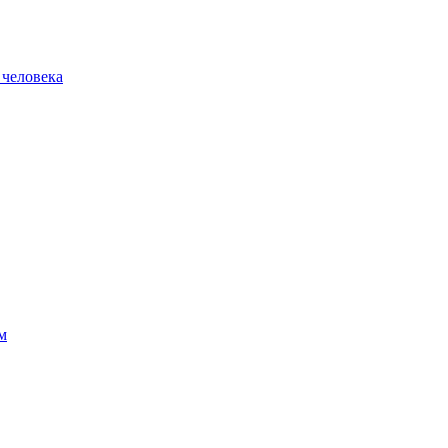
 человека
м