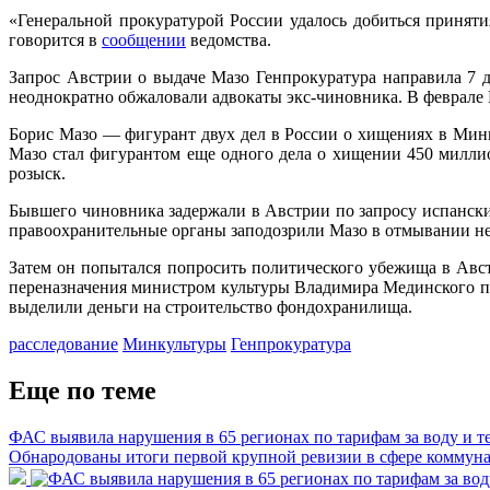
«Генеральной прокуратурой России удалось добиться принят
говорится в
сообщении
ведомства.
Запрос Австрии о выдаче Мазо Генпрокуратура направила 7 д
неоднократно обжаловали адвокаты экс-чиновника. В феврале
Борис Мазо — фигурант двух дел в России о хищениях в Минку
Мазо стал фигурантом еще одного дела о хищении 450 миллио
розыск.
Бывшего чиновника задержали в Австрии по запросу испански
правоохранительные органы заподозрили Мазо в отмывании нез
Затем он попытался попросить политического убежища в Авст
переназначения министром культуры Владимира Мединского при
выделили деньги на строительство фондохранилища.
расследование
Минкультуры
Генпрокуратура
Еще по теме
ФАС выявила нарушения в 65 регионах по тарифам за воду и т
Обнародованы итоги первой крупной ревизии в сфере коммун