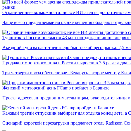
рынки
Ограниченные возможности: не все ИИ-агенты достаточно сам
Чаще всего предлагаемые на рынке решения обладают отдельн
Турпоток в России превысил 43 млн поездок, но июнь впервые 
Въездной туризм растет вчетверо быстрее общего рынка: 2,5 м
Продажи импортного пива в России выросли в 3,5 раза за два г
Три четверти ввоза обеспечивает Беларусь, второе место у Кита
Женский менторский день FCamp пройдет в Барвихе
Проект адресован предпринимательницам, руководительницам
Каждый третий отпускник выбирает для отдыха конец лета, а 
Сценарий короткой перезагрузки предлагает отель Radisson Со