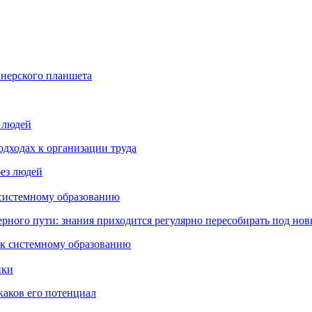
йнерского планшета
з людей
дходах к организации труда
 системному образованию
ьерного пути: знания приходится регулярно пересобирать под но
пки
каков его потенциал