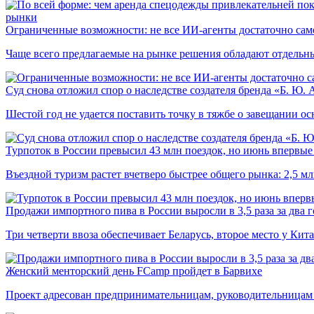
рынки
Ограниченные возможности: не все ИИ-агенты достаточно сам
Чаще всего предлагаемые на рынке решения обладают отдельн
Суд снова отложил спор о наследстве создателя бренда «Б. Ю.
Шестой год не удается поставить точку в тяжбе о завещании о
Турпоток в России превысил 43 млн поездок, но июнь впервые 
Въездной туризм растет вчетверо быстрее общего рынка: 2,5 м
Продажи импортного пива в России выросли в 3,5 раза за два г
Три четверти ввоза обеспечивает Беларусь, второе место у Кита
Женский менторский день FCamp пройдет в Барвихе
Проект адресован предпринимательницам, руководительницам