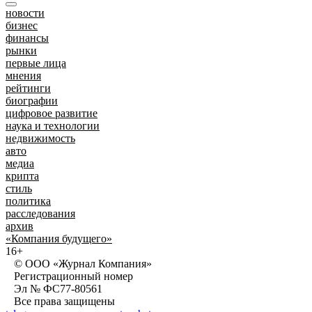
новости
бизнес
финансы
рынки
первые лица
мнения
рейтинги
биографии
цифровое развитие
наука и технологии
недвижимость
авто
медиа
крипта
стиль
политика
расследования
архив
«Компания будущего»
16+
© ООО «Журнал Компания»
Регистрационный номер
Эл № ФС77-80561
Все права защищены