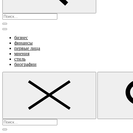
бизнес
финансы
первые лица
мнения
стиль
биографии