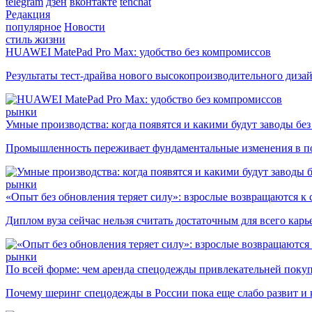
telegram
дзен
вконтакте
tenchat
Редакция
популярное
Новости
стиль жизни
HUAWEI MatePad Pro Max: удобство без компромиссов
Результаты тест-драйва нового высокопроизводительного диза
рынки
Умные производства: когда появятся и какими будут заводы бе
Промышленность переживает фундаментальные изменения в по
рынки
«Опыт без обновления теряет силу»: взрослые возвращаются к
Диплом вуза сейчас нельзя считать достаточным для всего кар
рынки
По всей форме: чем аренда спецодежды привлекательней поку
Почему шеринг спецодежды в России пока еще слабо развит и 