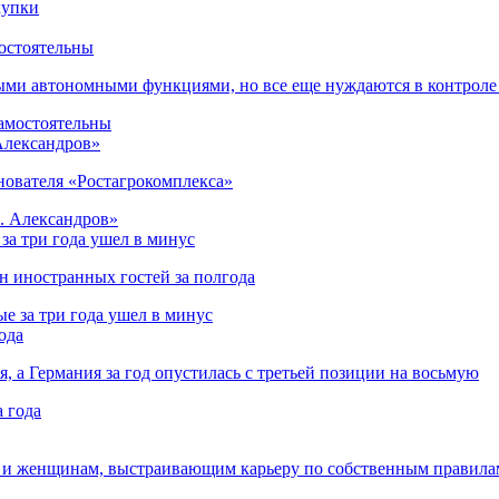
остоятельны
ыми автономными функциями, но все еще нуждаются в контроле
 Александров»
снователя «Ростагрокомплекса»
за три года ушел в минус
лн иностранных гостей за полгода
ода
я, а Германия за год опустилась с третьей позиции на восьмую
 и женщинам, выстраивающим карьеру по собственным правила