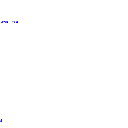
 человека
м