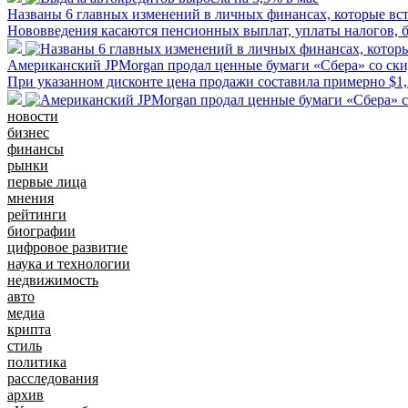
Названы 6 главных изменений в личных финансах, которые вст
Нововведения касаются пенсионных выплат, уплаты налогов, б
Американский JPMorgan продал ценные бумаги «Сбера» со ск
При указанном дисконте цена продажи составила примерно $1,
новости
бизнес
финансы
рынки
первые лица
мнения
рейтинги
биографии
цифровое развитие
наука и технологии
недвижимость
авто
медиа
крипта
стиль
политика
расследования
архив