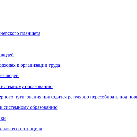
йнерского планшета
з людей
дходах к организации труда
 системному образованию
ьерного пути: знания приходится регулярно пересобирать под но
пки
каков его потенциал