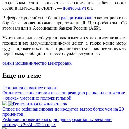
владельцам счетов опасаться ограничения работы своих
средств платежа не стоит», —
подчеркнул
он.
В феврале российские банки
раскритиковали
законопроект по
борьбе с мошенниками, предложенный Центробанком. Об
этом заявили в Ассоциации банков России (АБР).
Участники рынка обсудили, как изменится механизм возврата
похищенных злоумышленниками денег, а также какие меры
будут применяться для противодействия мошенническим
переводам, сообщили в пресс-службе регулятора.
банки
мошенничество
Центробанк
Еще по теме
Геополитика важнее ставок
Финансовые аналитики назвали реакцию рынка на снижение
«ключа» умеренно положительной
Спрос на рефинансирование кредитов вырос более чем на 20
процентов
Рефинансирование выгодно для оформивших заем или
ипотеку в 2024–2025 годах