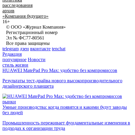
расследования
архив
«Компания будущего»
16+
© ООО «Журнал Компания»
Регистрационный номер
Эл № ФС77-80561
Все права защищены
telegram
дзен
вконтакте
tenchat
Редакция
популярное
Новости
стиль жизни
HUAWEI MatePad Pro Max: удобство без компромиссов
Результаты тест-драйва нового высокопроизводительного
дизайнерского планшета
рынки
Умные производства: когда появятся и какими будут заводы
без людей
Промышленность переживает фундаментальные изменения в
подходах к организации труда