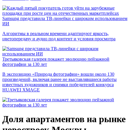
Samsung представила ТВ-линейки с широким использованием
ИИ
Алгоритмы в реальном времени адаптируют яркость,
цветопередачу и аудио под контент и условия просмотра
Третьяковская галерея покажет эволюцию пейзажной
фотографии за 130 лет
В экспозицию «Природа фотографии» вошли около 130
произведений, включая ранее не выставлявшиеся работы
известных художников и снимки победителей конкурса
HUAWEI XMAGE
Доля апартаментов на рынке
новостроек Москвы