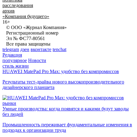
расследования
архив
«Компания будущего»
16+
© ООО «Журнал Компания»
Регистрационный номер
Эл № ФС77-80561
Все права защищены
telegram
дзен
вконтакте
tenchat
Редакция
популярное
Новости
стиль жизни
HUAWEI MatePad Pro Max: удобство без компромиссов
Результаты тест-драйва нового высокопроизводительного
дизайнерского планшета
рынки
Умные производства: когда появятся и какими будут заводы
без людей
Промышленность переживает фундаментальные изменения в
подходах к организации труда