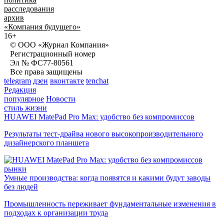
расследования
архив
«Компания будущего»
16+
© ООО «Журнал Компания»
Регистрационный номер
Эл № ФС77-80561
Все права защищены
telegram
дзен
вконтакте
tenchat
Редакция
популярное
Новости
стиль жизни
HUAWEI MatePad Pro Max: удобство без компромиссов
Результаты тест-драйва нового высокопроизводительного
дизайнерского планшета
рынки
Умные производства: когда появятся и какими будут заводы
без людей
Промышленность переживает фундаментальные изменения в
подходах к организации труда