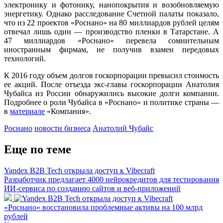
электронику и фотонику, нанопокрытия и возобновляемую
энергетику. Однако расследование Счетной палаты показало,
что из 22 проектов «Роснано» на 80 миллиардов рублей целям
отвечал лишь один — производство пленки в Татарстане. А
47 миллиардов «Роснано» перевела сомнительным
иностранным фирмам, не получив взамен передовых
технологий.
К 2016 году объем долгов госкорпорации превысил стоимость
ее акций. После отъезда экс-главы госкорпорации Анатолия
Чубайса из России обнаружились высокие долги компании.
Подробнее о роли Чубайса в «Роснано» и политике страны —
в
материале
«Компания».
Роснано
новости бизнеса
Анатолий Чубайс
Еще по теме
Yandex B2B Tech открыла доступ к Vibecraft
Разработчик предлагает 4000 нейрокредитов для тестирования
ИИ-сервиса по созданию сайтов и веб-приложений
«Роснано» восстановила проблемные активы на 100 млрд
рублей