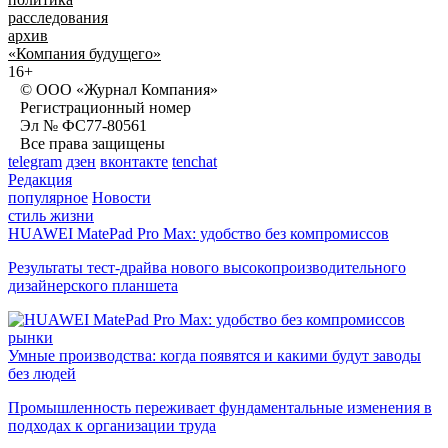
расследования
архив
«Компания будущего»
16+
© ООО «Журнал Компания»
Регистрационный номер
Эл № ФС77-80561
Все права защищены
telegram
дзен
вконтакте
tenchat
Редакция
популярное
Новости
стиль жизни
HUAWEI MatePad Pro Max: удобство без компромиссов
Результаты тест-драйва нового высокопроизводительного
дизайнерского планшета
рынки
Умные производства: когда появятся и какими будут заводы
без людей
Промышленность переживает фундаментальные изменения в
подходах к организации труда