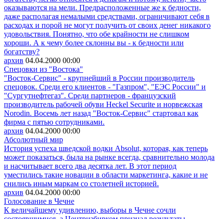
оказываются на мели. Предрасположенные же к бедности,
даже располагая немалыми средствами, ограничивают себя в
расходах и порой не могут получить от своих денег никакого
удовольствия. Понятно, что обе крайности не слишком
хороши. А к чему более склонны вы - к бедности или
богатству?
архив
04.04.2000
00:00
Спецовки из "Востока"
"Восток-Сервис" - крупнейший в России производитель
спецовок. Среди его клиентов - "Газпром", "ЕЭС России" и
"Сургутнефтегаз". Среди партнеров - французский
производитель рабочей обуви Heckel Securite и норвежская
Norodin. Восемь лет назад "Восток-Сервис" стартовал как
фирма с пятью сотрудниками.
архив
04.04.2000
00:00
Абсолютный мир
История успеха шведской водки Absolut, которая, как теперь
может показаться, была на рынке всегда, сравнительно молода
и насчитывает всего два десятка лет. В этот период
уместились такие новации в области маркетинга, какие и не
снились иным маркам со столетней историей.
архив
04.04.2000
00:00
Голосование в Чечне
К величайшему удивлению, выборы в Чечне сочли
состоявшимися, а Центризбирком признал результаты