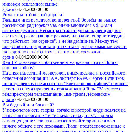
мировом рекламном рынке.
архив
04.04.2000
00:00
Романтики с большой дороги
Главным инструментом конкурентной борьбы на рынке
российской радиорекламы, оценивающемся в $30 млн,
остается демпинг. Несмотря на жесткую конкуренцию, все
агентства, размещающие рекламу на радио, упорно твердят,
что работают "на сервисе", а не на демпинге. Между тем
представители радиостанций считают, что рекламный сервис
на радио пока находится в зачаточном состоянии.
архив
04.04.2000
00:00
Ren TV обзавелась собственным маркетологом из "Блик-
communications"
На днях известный маркетолог, вице-президент российского
отделения ассоциации IAA, эксперт РАРА Сергей Будников
покинул рекламное агентство "Блик-communications" и вошел
в состав совета правления телекомпании Ren- TV вместе с
гендиректором телекомпании Дмитрием Лесневским.
архив
04.04.2000
00:00
Вы бедный или богатый?
У психологов есть теория, согласно которой люди делятся на
"изначально богатых" и "изначально бедных". Причем
самоощущение человека согласно этой теории не имеет
ничего общего с его доходами. Люди, предрасположенные к
богатству, легко относятся к деньгам и потому, кстати, часто