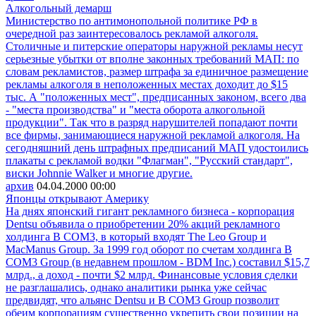
Алкогольный демарш
Министерство по антимонопольной политике РФ в
очередной раз заинтересовалось рекламой алкоголя.
Столичные и питерские операторы наружной рекламы несут
серьезные убытки от вполне законных требований МАП: по
словам рекламистов, размер штрафа за единичное размещение
рекламы алкоголя в неположенных местах доходит до $15
тыс. А "положенных мест", предписанных законом, всего два
- "места производства" и "места оборота алкогольной
продукции". Так что в разряд нарушителей попадают почти
все фирмы, занимающиеся наружной рекламой алкоголя. На
сегодняшний день штрафных предписаний МАП удостоились
плакаты с рекламой водки "Флагман", "Русский стандарт",
виски Johnnie Walker и многие другие.
архив
04.04.2000
00:00
Японцы открывают Америку
На днях японский гигант рекламного бизнеса - корпорация
Dentsu объявила о приобретении 20% акций рекламного
холдинга В СОМ3, в который входят The Leo Group и
MacManus Group. За 1999 год оборот по счетам холдинга B
COM3 Group (в недавнем прошлом - BDM Inc.) составил $15,7
млрд., а доход - почти $2 млрд. Финансовые условия сделки
не разглашались, однако аналитики рынка уже сейчас
предвидят, что альянс Dentsu и B COM3 Group позволит
обеим корпорациям существенно укрепить свои позиции на