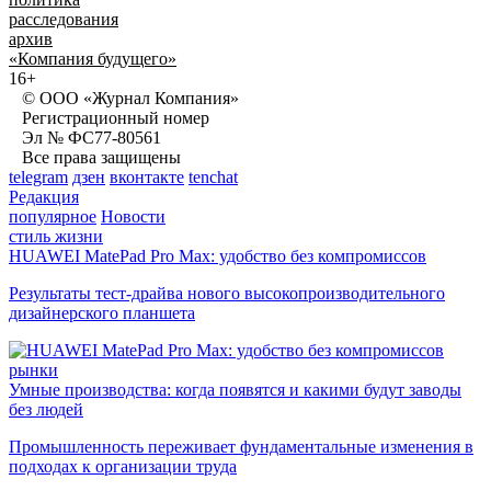
расследования
архив
«Компания будущего»
16+
© ООО «Журнал Компания»
Регистрационный номер
Эл № ФС77-80561
Все права защищены
telegram
дзен
вконтакте
tenchat
Редакция
популярное
Новости
стиль жизни
HUAWEI MatePad Pro Max: удобство без компромиссов
Результаты тест-драйва нового высокопроизводительного
дизайнерского планшета
рынки
Умные производства: когда появятся и какими будут заводы
без людей
Промышленность переживает фундаментальные изменения в
подходах к организации труда