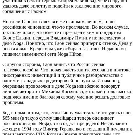
участников (см. интервью Андрея Вавилова), через пару лет
удалось даже вплотную подойти к заключению мирового
соглашения с Гаоном.
Но то ли Гаон оказался все же слишком алчным, то ли
российские чиновники что-то проглядели. Во всяком случае,
так получилось, что вместе с президентским штандартом
Борис Ельцин передал Владимиру Путину по наследству и
дело Noga. Понятно, что Гаон сейчас приперт к стенке. Дела у
него аховые. Кредиторы уже отбирают активы. Недавно он
лишился знаменитой сети Noga Hilton.
С другой стороны, Гаон видит, что Россия сейчас
платежеспособна. Что новая власть заинтересована в притоке
иностранных инвестиций и публичные разбирательства с
одним из западных кредиторов ей не нужны. И наконец,
очередные проволочки в деле Noga неизбежно подорвут
личный авторитет Михаила Касьянова, который столь высоко
поднялся именно благодаря своему умению решать долговые
проблемы.
Беда только в том, что, если Гаону удастся-таки отсудить свои
$65 млн (в такую сумму швейцарец теперь оценивает
российский долг Noga), это создаст прецедент. Не случайно
же еще в 1994 году Виктор Геращенко и тогдашний начальник
президентского ГПУ Руслан Орехов предупреждали, что