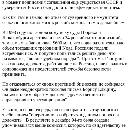
в момент подписания соглашения еще существовал СССР и
суверенитет России был достаточно эфемерным понятием.
Как бы там ни было, но отказ от суверенного иммунитета
серьезно осложнил жизнь российским властям в дальнейшем.
В 1993 году по гаоновскому иску суды Цюриха и
Люксембурга арестовали счета 34 российских организаций,
тем самым заблокировав $600 млн, что в два раза превышало
объем тогдашних требований Noga. Россияне подали
встречный иск. А попутно попытались решить дело, что
называется, "во внесудебном порядке". При этом к Гаону, по
его словам, адвокаты, работающие на Россию, наведывались в
сопровождении представителей службы безопасности
президента.
Но отказываться от своих претензий бизнесмен не собирался.
Он даже неоднократно посылал письма Борису Ельцину,
пытаясь таким образом достичь "дружественного и
справедливого урегулирования".
Ельцин, в свою очередь, посылал правительству записки с
требованием "оперативно разобраться в данном вопросе и
доложить". В результате в декабре 94-го была создана
упоминавшаяся выше комиссия, которой, по свидетельству ее