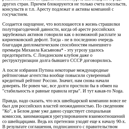
других стран. Причем блокируются не только счета посольств,
консульств и т.п. Аресту подлежат и активы компаний с
госучастием.
Создается ощущение, что воплощаются в жизнь страшилки
полуторагодичной давности, когда об аресте российских
зарубежных активов говорили как о возможной расплате за
кириенковский дефолт. Тогда - не в последнюю очередь
благодаря дипломатическим способностям нынешнего
премьера Михаила Касьянова* - эту угрозу удалось
предотвратить. С Лондонским клубом даже о
реструктуризации долга бывшего СССР договорились.
А после избрания Путина некоторые международные
рейтинговые агентства вообще повысили суверенный
кредитный рейтинг России. Значит, нам снова начали
доверять. Не ровен час, все долги простили бы в обмен на
"стабильность и равные правила игры". И тут какая-то Noga.
Правда, надо сказать, что иск швейцарской компании вовсе не
был для российских властей неожиданностью. По сведениям
"Ко", в Белом доме уже давно существует специальная
комиссия, занимающаяся урегулированием взаимоотношений
со швейцарцами. Ведь их претензии уходят еще к началу 90-х.
В результате соглашения, подписанного с правительством