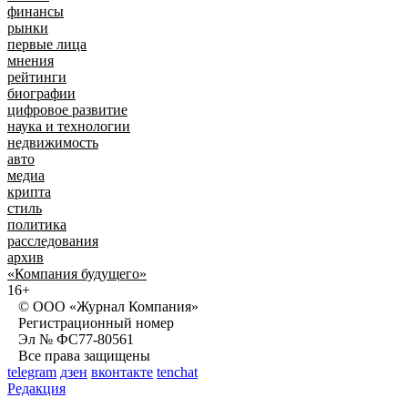
финансы
рынки
первые лица
мнения
рейтинги
биографии
цифровое развитие
наука и технологии
недвижимость
авто
медиа
крипта
стиль
политика
расследования
архив
«Компания будущего»
16+
© ООО «Журнал Компания»
Регистрационный номер
Эл № ФС77-80561
Все права защищены
telegram
дзен
вконтакте
tenchat
Редакция