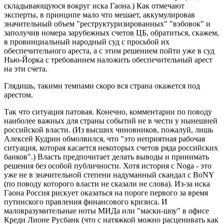
складывающуюся вокруг иска Гаона.) Как отмечают
эксперты, в принципе мало что мешает, аккумулировав
значительный объем "реструктуризированных" "вэбовок" и
заполучив номера зарубежных счетов ЦБ, обратиться, скажем,
в провинциальный народный суд с просьбой их
обеспечительного ареста, а с этим решением пойти уже в суд
Нью-Йорка с требованием наложить обеспечительный арест
на эти счета.
Глядишь, такими темпами скоро вся страна окажется под
арестом.
Так что ситуация патовая. Конечно, комментарии по поводу
наиболее важных для страны событий не в чести у нынешней
российской власти. (Из высших чиновников, пожалуй, лишь
Алексей Кудрин обмолвился, что "это неприятная рабочая
ситуация, которая касается некоторых счетов ряда российских
банков".) Власть предпочитает делать выводы и принимать
решения без особой публичности. Хотя история с Noga - это
уже не в значительной степени надуманный скандал с BoNY
(по поводу которого власти не сказали не слова). Из-за иска
Гаона Россия рискует оказаться на пороге первого за время
путинского правления финансового кризиса. И
маловразумительные ноты МИДа или "маски-шоу" в офисе
Креди Лионе Русбанк (что с натяжкой можно расценивать как