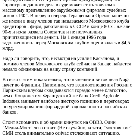
"проигрыш данного дела в суде может стать толчком к
массовому предъявлению зарубежными фирмами судебных
исков к РФ". В первую очередь Геращенко и Орехов конечно
же имели в виду членов так называемого Московского клуба
кредиторов - фирм, работавших в СССР в конце 80-х - начале
90-х и из-за развала Союза так и не получивших
причитающиеся им деньги. На 1 января 1996 года
задолженность перед Московским клубом оценивалась в $4,5
млрд.
Надо ли говорить, что, несмотря на усилия Касьянова, и
помимо членов Московского клуба сейчас на Западе найдется
немало обиженных на нашу страну компаний.
В связи с этим показательно, что нынешний виток дела Noga
начат во Франции. Напомним, что взаимоотношения России с
Парижским клубом складываются гораздо менее благостно,
чем с Лондонским. Французский же банк Credit Agricole
Indosuez занимает наиболее жесткую позицию в переговорах
по урегулированию форвардной задолженности российских
банков.
Стоит вспомнить и об армии кинутых на ОВВЗ. Один
"Медиа-Мост" чего стоит. (Не случайно, кстати, "мостовские"
СМИ столь внимательно сейчас отслеживают ситуацию,