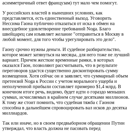
асимметричный ответ французам) тут мало чем помогут.
У российских властей в нынешних условиях, как
представляется, есть единственный выход. Уговорить
Нессима Гаона публично отказаться от иска в обмен на
внесудебное удовлетворение требований Noga. Благо
швейцарец сам изъявляет желание "отправиться в Москву в
любой момент, для того чтобы урегулировать это дело".
Гаону срочно нужны деньги. И судебное разбирательство,
которое может затянуться на месяцы, для него тоже не лучший
вариант. Причем жесткие временные рамки, в которых
оказался Гаон, позволяют рассчитывать, что в результате
переговоров удастся существенно дисконтировать сумму
возмещения. Хотя сейчас он и заявляет, что суммарный объем
претензий Noga к России с учетом морального ущерба и
неполученной прибыли составляет примерно $1,4 млрд. В
конечном итоге речь, видимо, будет идти о гораздо меньших
суммах, исчисляемых в крайнем случае десятками миллионов.
К тому же стоит помнить, что судебная тяжба с Гаоном
способна в дальнейшем спровоцировать вал исков до десятка
миллиардов.
Так или иначе, но в своем предвыборном обращении Путин
утверждал, что власть должна не пасовать перед