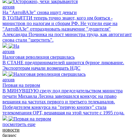
архив
На "АвтоВАЗе" снова ищут деньги
В ТОЛЬЯТТИ теперь точно знают, кого им бояться -
министров по налогам и сборам РФ. Не успели еще на
"АвтоВАЗе" отпраздновать назначение "душителя"
Александра Починка на пост министра труда, как автогигант
снова стали "шерстить".
архив
Налоговая революция свершилась
В СТАНЕ предпринимателей ширится бурное ликование.
Экспортерам начали возмещать НДС
архив
Первая на первом
В МИНУВШУЮ среду под председательством министра
печати Михаила Лесина завершился конкурс на право
вещания на частотах первого и третьего телеканалов.
Победителем конкурса на "первую кнопку" стала
телекомпания ОРТ, вещавшая на этой частоте с 1995 года.
посмотреть еще
новости
бизнес