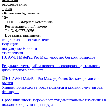
расследования
архив
«Компания будущего»
16+
© ООО «Журнал Компания»
Регистрационный номер
Эл № ФС77-80561
Все права защищены
telegram
дзен
вконтакте
tenchat
Редакция
популярное
Новости
стиль жизни
HUAWEI MatePad Pro Max: удобство без компромиссов
Результаты тест-драйва нового высокопроизводительного
дизайнерского планшета
рынки
Умные производства: когда появятся и какими будут заводы
без людей
Промышленность переживает фундаментальные изменения в
подходах к организации труда