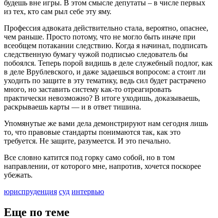
будешь вне игры. В этом смысле депутаты – в числе первых
из тех, кто сам рыл себе эту яму.
Профессия адвоката действительно стала, вероятно, опаснее,
чем раньше. Просто потому, что не могло быть иначе при
всеобщем потакании следствию. Когда я начинал, подписать
следственную бумагу чужой подписью следователь бы
побоялся. Теперь порой видишь в деле служебный подлог, как
в деле Врублевского, и даже задаешься вопросом: а стоит ли
уходить по защите в эту тематику, ведь сил будет растрачено
много, но заставить систему как-то отреагировать
практически невозможно? В итоге уходишь, доказываешь,
раскрываешь карты — и в ответ тишина.
Упомянутые же вами дела демонстрируют нам сегодня лишь
то, что правовые стандарты понимаются так, как это
требуется. Не защите, разумеется. И это печально.
Все словно катится под горку само собой, но в том
направлении, от которого мне, напротив, хочется поскорее
убежать.
юриспруденция
суд
интервью
Еще по теме