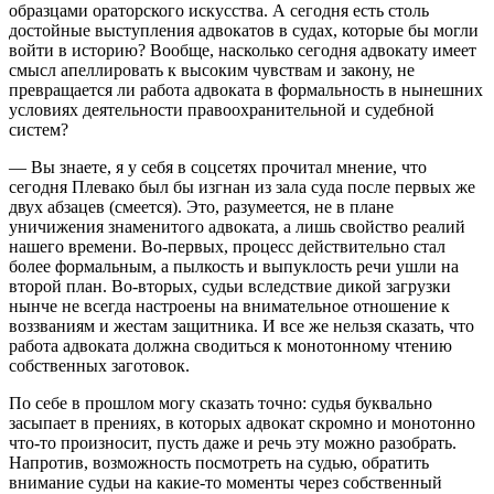
образцами ораторского искусства. А сегодня есть столь
достойные выступления адвокатов в судах, которые бы могли
войти в историю? Вообще, насколько сегодня адвокату имеет
смысл апеллировать к высоким чувствам и закону, не
превращается ли работа адвоката в формальность в нынешних
условиях деятельности правоохранительной и судебной
систем?
— Вы знаете, я у себя в соцсетях прочитал мнение, что
сегодня Плевако был бы изгнан из зала суда после первых же
двух абзацев (смеется). Это, разумеется, не в плане
уничижения знаменитого адвоката, а лишь свойство реалий
нашего времени. Во-первых, процесс действительно стал
более формальным, а пылкость и выпуклость речи ушли на
второй план. Во-вторых, судьи вследствие дикой загрузки
нынче не всегда настроены на внимательное отношение к
воззваниям и жестам защитника. И все же нельзя сказать, что
работа адвоката должна сводиться к монотонному чтению
собственных заготовок.
По себе в прошлом могу сказать точно: судья буквально
засыпает в прениях, в которых адвокат скромно и монотонно
что-то произносит, пусть даже и речь эту можно разобрать.
Напротив, возможность посмотреть на судью, обратить
внимание судьи на какие-то моменты через собственный