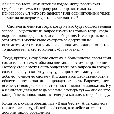
Как вы считаете, изменится ли когда-нибудь российская
судебная система, в сторону роста оправдательных
приговоров? От чего это зависит? Или обвинительный уклон
— уже на подкорке тех, кто носит мантию?
— Система изменится тогда, когда на это будет общественный
запрос. Общественный запрос изменится только тогда, когда
вырастет доля среднего класса в обществе. И если раньше на
этот момент можно было смотреть со сдержанным
оптимизмом, то сегодня мы все становимся реалистами: кто-
то прозревает, а кто-то кричит: «Я так и знал!».
Люди, критикуя судебную систему, в большинстве своем сами
согласились с тем, чтобы она двигалась в этом направлении.
Потому что не может быть общественного запроса на грубую
силу и крепкую властную руку, но при этом «мягкую и
добрую» судебную систему. Кто ждет этой двойственности в
общественном развитии — прождет вечность. Впрочем, здесь
все несут свою долю ответственности, включая адвокатов. Ну
а я виновен дважды: ведь был там, а теперь тут — мне об этом
каждый день напоминают в Телеграм-канале, который я веду.
Когда-то к судьям обращались «Ваша Честь». А сегодня есть
представители судейской профессии, кто действительно
достоин такого обращения?