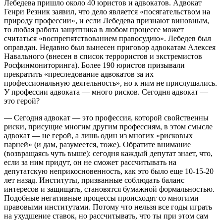
Лебедева пришло около 40 юристов и адвокатов. Адвокат
Генри Резник заявил, что дело является «посягательством на
природу профессии», и если Лебедева признают виновным,
то любая работа защитника в любом процессе может
считаться «воспрепятствованием правосудию». Лебедев был
оправдан. Недавно был вынесен приговор адвокатам Алексея
Навального (внесен в список террористов и экстремистов
Росфинмониторинга). Более 190 юристов призывали
прекратить «преследование адвокатов за их
профессиональную деятельность», но к ним не прислушались.
У профессии адвоката — много рисков. Сегодня адвокат —
это герой?
— Сегодня адвокат — это профессия, которой свойственны
риски, присущие многим другим профессиям, в этом смысле
адвокат — не герой, а лишь один из многих «рисковых
парней» (и дам, разумеется, тоже). Обратите внимание
(возвращаясь чуть выше): сегодня каждый депутат знает, что,
если за ним придут, он не сможет рассчитывать на
депутатскую неприкосновенность, как это было еще 10-15-20
лет назад. Институты, призванные соблюдать баланс
интересов и защищать, становятся бумажной формальностью.
Подобные негативные процессы происходят со многими
правовыми институтами. Потому что нельзя все годы играть
на ухудшение ставок, но рассчитывать, что ты при этом сам