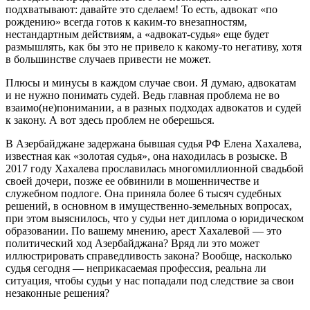
подхватывают: давайте это сделаем! То есть, адвокат «по
рождению» всегда готов к каким-то внезапностям,
нестандартным действиям, а «адвокат-судья» еще будет
размышлять, как бы это не привело к какому-то негативу, хотя
в большинстве случаев привести не может.
Плюсы и минусы в каждом случае свои. Я думаю, адвокатам
и не нужно понимать судей. Ведь главная проблема не во
взаимо(не)понимании, а в разных подходах адвокатов и судей
к закону. А вот здесь проблем не оберешься.
В Азербайджане задержана бывшая судья РФ Елена Хахалева,
известная как «золотая судья», она находилась в розыске. В
2017 году Хахалева прославилась многомиллионной свадьбой
своей дочери, позже ее обвинили в мошенничестве и
служебном подлоге. Она приняла более 6 тысяч судебных
решений, в основном в имущественно-земельных вопросах,
при этом выяснилось, что у судьи нет диплома о юридическом
образовании. По вашему мнению, арест Хахалевой — это
политический ход Азербайджана? Вряд ли это может
иллюстрировать справедливость закона? Вообще, насколько
судья сегодня — неприкасаемая профессия, реальна ли
ситуация, чтобы судьи у нас попадали под следствие за свои
незаконные решения?