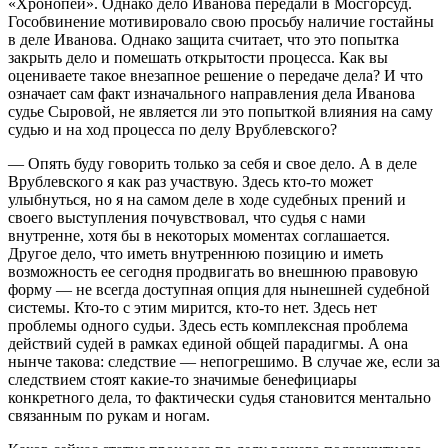
«Хронопей». Однако дело Иванова передали в Мосгорсуд.
Гособвинение мотивировало свою просьбу наличие гостайны
в деле Иванова. Однако защита считает, что это попытка
закрыть дело и помешать открытости процесса. Как вы
оцениваете такое внезапное решение о передаче дела? И что
означает сам факт изначального направления дела Иванова
судье Сыровой, не является ли это попыткой влияния на саму
судью и на ход процесса по делу Врублевского?
— Опять буду говорить только за себя и свое дело. А в деле
Врублевского я как раз участвую. Здесь кто-то может
улыбнуться, но я на самом деле в ходе судебных прений и
своего выступления почувствовал, что судья с нами
внутренне, хотя бы в некоторых моментах соглашается.
Другое дело, что иметь внутреннюю позицию и иметь
возможность ее сегодня продвигать во внешнюю правовую
форму — не всегда доступная опция для нынешней судебной
системы. Кто-то с этим мирится, кто-то нет. Здесь нет
проблемы одного судьи. Здесь есть комплексная проблема
действий судей в рамках единой общей парадигмы. А она
нынче такова: следствие — непогрешимо. В случае же, если за
следствием стоят какие-то значимые бенефициары
конкретного дела, то фактически судья становится ментально
связанным по рукам и ногам.