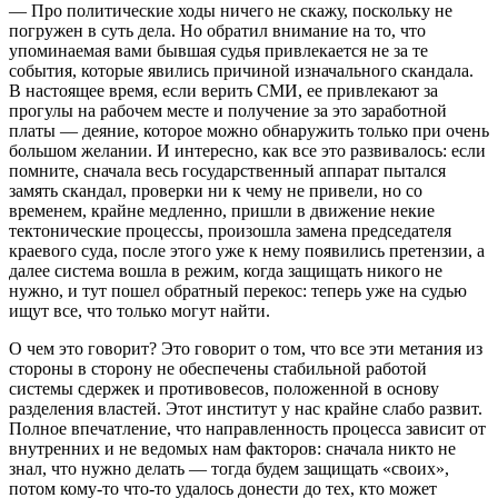
— Про политические ходы ничего не скажу, поскольку не
погружен в суть дела. Но обратил внимание на то, что
упоминаемая вами бывшая судья привлекается не за те
события, которые явились причиной изначального скандала.
В настоящее время, если верить СМИ, ее привлекают за
прогулы на рабочем месте и получение за это заработной
платы — деяние, которое можно обнаружить только при очень
большом желании. И интересно, как все это развивалось: если
помните, сначала весь государственный аппарат пытался
замять скандал, проверки ни к чему не привели, но со
временем, крайне медленно, пришли в движение некие
тектонические процессы, произошла замена председателя
краевого суда, после этого уже к нему появились претензии, а
далее система вошла в режим, когда защищать никого не
нужно, и тут пошел обратный перекос: теперь уже на судью
ищут все, что только могут найти.
О чем это говорит? Это говорит о том, что все эти метания из
стороны в сторону не обеспечены стабильной работой
системы сдержек и противовесов, положенной в основу
разделения властей. Этот институт у нас крайне слабо развит.
Полное впечатление, что направленность процесса зависит от
внутренних и не ведомых нам факторов: сначала никто не
знал, что нужно делать — тогда будем защищать «своих»,
потом кому-то что-то удалось донести до тех, кто может