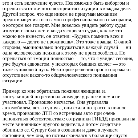
это и есть включение чувств. Невозможно быть киборгом и
отрешиться от личного восприятия ситуации в каждом деле.
Другой вопрос, что еще никем не придуман механизм
предотвращения того самого профессионального выгорания,
о котором все говорят. Мне довелось увидеть работу судьи
изнутри с юных лет, и когда я спросил судью, как же это
можно все вынести, он ответил: «Будешь помнить всех и
каждого — долго не проживешь». Это тоже правда. С одной
стороны, эмоционально погружаться в каждый случай — ни
одна человеческая психика к этому не приспособлена. Но
отрешаться от эмоций полностью — то, что я увидел сегодня,
уже будучи адвокатом, у некоторых бывших коллег — это
тоже тупиковый путь. Некоторые решения просто поражают
отсутствием какого-то общечеловеческого понимания
ситуации.
Пример: ко мне обратилась пожилая женщина за
консультацией по региональному делу, ранее в нем я не
участвовал. Произошло несчастье. Она управляла
автомобилем, везла супруга, они ехали по трассе в ночное
время, произошло ДТП со встречным авто при очень
непонятных обстоятельствах: сотрудники ГИБДД признали на
месте виновником другого водителя, а потом следствие
обвинило ее. Супруг был в сознании и даже в лучшем
состоянии, чем она, но потом скончался в больнице спустя