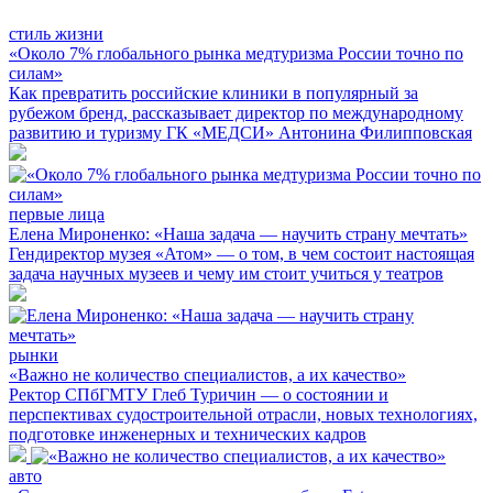
стиль жизни
«Около 7% глобального рынка медтуризма России точно по
силам»
Как превратить российские клиники в популярный за
рубежом бренд, рассказывает директор по международному
развитию и туризму ГК «МЕДСИ» Антонина Филипповская
первые лица
Елена Мироненко: «Наша задача — научить страну мечтать»
Гендиректор музея «Атом» — о том, в чем состоит настоящая
задача научных музеев и чему им стоит учиться у театров
рынки
«Важно не количество специалистов, а их качество»
Ректор СПбГМТУ Глеб Туричин — о состоянии и
перспективах судостроительной отрасли, новых технологиях,
подготовке инженерных и технических кадров
авто