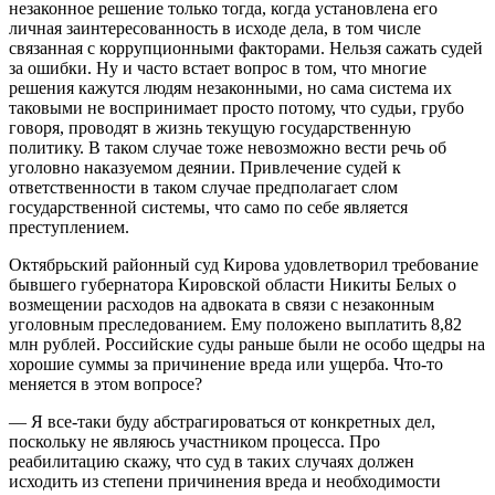
незаконное решение только тогда, когда установлена его
личная заинтересованность в исходе дела, в том числе
связанная с коррупционными факторами. Нельзя сажать судей
за ошибки. Ну и часто встает вопрос в том, что многие
решения кажутся людям незаконными, но сама система их
таковыми не воспринимает просто потому, что судьи, грубо
говоря, проводят в жизнь текущую государственную
политику. В таком случае тоже невозможно вести речь об
уголовно наказуемом деянии. Привлечение судей к
ответственности в таком случае предполагает слом
государственной системы, что само по себе является
преступлением.
Октябрьский районный суд Кирова удовлетворил требование
бывшего губернатора Кировской области Никиты Белых о
возмещении расходов на адвоката в связи с незаконным
уголовным преследованием. Ему положено выплатить 8,82
млн рублей. Российские суды раньше были не особо щедры на
хорошие суммы за причинение вреда или ущерба. Что-то
меняется в этом вопросе?
— Я все-таки буду абстрагироваться от конкретных дел,
поскольку не являюсь участником процесса. Про
реабилитацию скажу, что суд в таких случаях должен
исходить из степени причинения вреда и необходимости