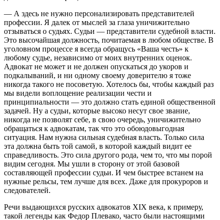
— А здесь не нужно персонализировать представителей
профессии. Я далек от мыслей за глаза уничижительно
отзываться о судьях. Судьи — представители судебной власти.
Это высочайшая должность, почитаемая в любом обществе. В
уголовном процессе я всегда обращусь «Ваша честь» к
любому судье, независимо от моих внутренних оценок.
Адвокат не может и не должен опускаться до укоров и
подкалываний, и ни одному своему доверителю я тоже
никогда такого не посоветую. Хотелось бы, чтобы каждый раз
мы видели воплощение реализации чести и
принципиальности — это должно стать единой общественной
задачей. Ну а судьи, которые высоко несут свое звание,
никогда не позволят себе, в свою очередь, уничижительно
обращаться к адвокатам, так что это обоюдовыгодная
ситуация. Нам нужна сильная судебная власть. Только сила
эта должна быть той самой, в которой каждый видит ее
справедливость. Это сила другого рода, чем то, что мы порой
видим сегодня. Мы ушли в сторону от этой базовой
составляющей профессии судьи. И чем быстрее встанем на
нужные рельсы, тем лучше для всех. Даже для прокуроров и
следователей.
Речи выдающихся русских адвокатов XIX века, к примеру,
такой легенды как Федор Плевако, часто были настоящими