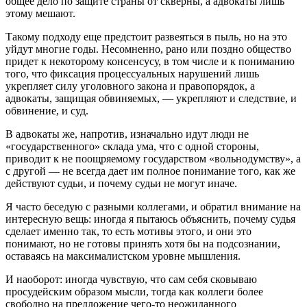
общее дело по защите страны от скверны, а адвокаты лишь
этому мешают.
Такому подходу еще предстоит развеяться в пыль, но на это
уйдут многие годы. Несомненно, рано или поздно общество
придет к некоторому консенсусу, в том числе и к пониманию
того, что фиксация процессуальных нарушений лишь
укрепляет силу уголовного закона и правопорядок, а
адвокаты, защищая обвиняемых, — укрепляют и следствие, и
обвинение, и суд.
В адвокаты же, напротив, изначально идут люди не
«государственного» склада ума, что с одной стороны,
приводит к не поощряемому государством «вольнодумству», а
с другой — не всегда дает им полное понимание того, как же
действуют судьи, и почему судьи не могут иначе.
Я часто беседую с разными коллегами, и обратил внимание на
интересную вещь: иногда я пытаюсь объяснить, почему судья
сделает именно так, то есть мотивы этого, и они это
понимают, но не готовы принять хотя бы на подсознании,
оставаясь на максималистском уровне мышления.
И наоборот: иногда чувствую, что сам себя сковываю
просудейским образом мысли, тогда как коллеги более
свободно на предложение чего-то неожиданного