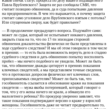
Каков сейчас статус процесса по делу вашего подзащитного
Павла Врублевского? Защита не раз сообщала СМИ, что
считает позицию обвинения, да и суда попытками давления
на предпринимателя. В чем это выражается, и почему защита
считает само уголовное дело Врублевского взятым с потолка?
Или спущенным сверху, как будет правильнее?
— В продолжение предыдущего вопроса. Подумайте сами:
может ли судья, который не испытывает никакого давления,
закрыть глаза на то, что по 17-ти эпизодам стороной
обвинения доказательства физически не были представлены в
ходе судебного следствия? И мы об этом говорили в том числе
в прениях — то есть была возможность вернуть дело в стадию
судебного следствия и дать обвинению попытку восполнить
пробел – мы ничего подобного не увидели. Может ли быть
так, что обвинение дважды цитирует в прениях показания
ключевых свидетелей, а мы представляем точные сведения,
что в протоколах допросов физически нет ключевых слов,
приписываемых свидетелям? Может ли быть так, что
гособвинитель ссылается в обоснование кражи на показания
свидетеля — мужа якобы потерпевшей, который говорит о
том, что у его жены ничего не крали, а обманули его
малолетнего ребенка? Но прокурор уверенно заявляет, что
такие показания подтверждают версию о краже у взрослой
женщины. Гособвинитель даже не читает предварительно то,