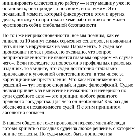
инициировать следственную работу — и эту машину уже не
остановить, она пройдет и по своим, и по чужим. Это
печальный момент, который фиксируется в этом и других
делах, потому что при такой схеме работы никто не может
чувствовать себя в стабильной безопасности.
По той же неприкосновенности: все мы помним, как ее
лишали за 10 минут самых серьезных сенаторов, и выводили
чуть ли не в наручниках из зала Парламента. У судей все
происходит не так громко, но очевидно, что вопрос
неприкосновенности не является главным барьером «в случае
чего». Если последите за новостями в профильных правовых
изданиях, то увидите, что судей достаточно стабильно
привлекают к уголовной ответственности, в том числе за
коррупционные преступления. Что касается незаконных
решений — тут вопрос спорный, и даже философский. Судью
нельзя привлечь за вынесение незаконного и неверного по
сути судебного акта — это принцип любого развитого
правового государства. Для чего он необходим? Как раз для
обеспечения независимости судей. Я с этим принципом
абсолютно согласен.
В нашем обществе тоже произошел перекос мнений: люди
готовы кричать о посадках судей за любое решение, с которым
они не согласны. Но судья может быть привлечен за