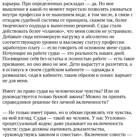
карьеры. При определенных раскладах — да. Но мое
мышление в какой-то момент перестало позволять уживаться
внутри профессии в ее нынешнем виде, в том числе, в связи с
отходом судебной системы от принципа, скажем так, более
творческого подхода к вынесению решений. Суды стали
действовать более «планово», что меня совсем не устраивало.
Добавьте сюда непомерную нагрузку и абсолютно не
соответствующую уровню и высокому статусу профессии
заработную плату — если говорить об основном звене судов.
Ночующие на работе судьи — это реальность наших дней.
Посвящение себя без остатка и полностью работе — есть такое
призвание, но оно явно не мое. Дети вырастут и разлетятся, а
я останусь в своем судейском кабинете — однажды я
размышлял, сидя в кабинете, таким образом и понял: вариант
не для меня.
Имеет ли право судья на человеческие чувства? Или он
руководствуется только буквой закона? Можно ли принять
справедливое решение без личной включенности?
— Не только имеет право, но и обязан проявлять эти чувства,
на мой взгляд. Судья — такой же человек. У нас Уголовно-
процессуальный кодекс даже указывает на включенность
чувств: судьи должны оценивать доказательства,
«руководствуясь законом и совестью». Включение совести —