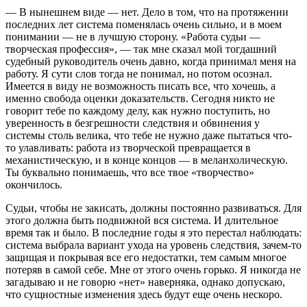
— В нынешнем виде — нет. Дело в том, что на протяжении
последних лет система поменялась очень сильно, и в моем
понимании — не в лучшую сторону. «Работа судьи —
творческая профессия», — так мне сказал мой тогдашний
судебный руководитель очень давно, когда принимал меня на
работу. Я сути слов тогда не понимал, но потом осознал.
Имеется в виду не возможность писать все, что хочешь, а
именно свобода оценки доказательств. Сегодня никто не
говорит тебе по каждому делу, как нужно поступить, но
уверенность в безгрешности следствия и обвинения у
системы столь велика, что тебе не нужно даже пытаться что-
то улавливать: работа из творческой превращается в
механистическую, и в конце концов — в меланхолическую.
Ты буквально понимаешь, что все твое «творчество»
окончилось.
Судьи, чтобы не закисать, должны постоянно развиваться. Для
этого должна быть подвижной вся система. И длительное
время так и было. В последние годы я это перестал наблюдать:
система выбрала вариант ухода на уровень следствия, зачем-то
защищая и покрывая все его недостатки, тем самым многое
потеряв в самой себе. Мне от этого очень горько. Я никогда не
загадываю и не говорю «нет» наверняка, однако допускаю,
что сущностные изменения здесь будут еще очень нескоро.