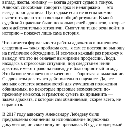
взгляд, жесты, мимику — всегда держит судью в тонусе.
Адвокат, способный говорить ярко и ненапряжно — это
всегда плюс для дела. Пусть даже если не всегда можно
высчитать долю этого вклада в общий результат. В моей
судейской практике были несколько речей адвокатов, которые
меня действительно затронули. Смогут ли такие речи войти в
историю – покажет лишь сама история.
Что касается формальности работы адвокатов в нынешнем
следствии — такая проблема есть, я сам ее постоянно выношу
на публичное обсуждение. И все-таки каждый раз прихожу к
выводу, что это не означает вымирание профессии. Люди,
находясь в стрессовой ситуации, под следствием и/или
арестом, имеют право на надежду и благоприятный исход.
Это базовое человеческое качество — бороться за выживание.
С адвокатом делать это действительно надежнее. Да, все
меньше остается возможностей для улучшения положения
обвиняемых, но некоторые правовые возможности по-
прежнему имеются, и грамотно суметь их применить —
задача адвоката, с которой сам обвиняемый, скорее всего, не
справится.
В 2017 году адвокату Александру Лебедеву были
предъявлены обвинения за использование подложных
документов, он свою вину не признавал. В суд с поддержкой