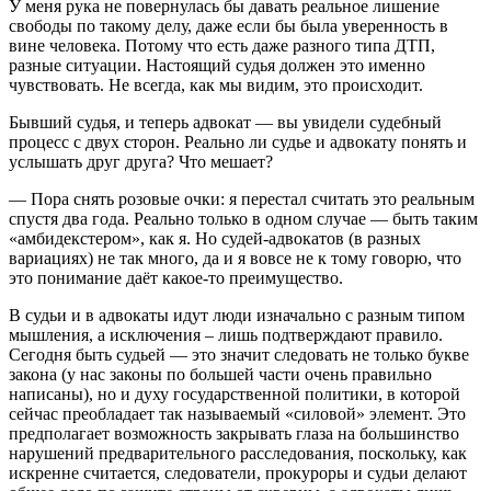
У меня рука не повернулась бы давать реальное лишение
свободы по такому делу, даже если бы была уверенность в
вине человека. Потому что есть даже разного типа ДТП,
разные ситуации. Настоящий судья должен это именно
чувствовать. Не всегда, как мы видим, это происходит.
Бывший судья, и теперь адвокат — вы увидели судебный
процесс с двух сторон. Реально ли судье и адвокату понять и
услышать друг друга? Что мешает?
— Пора снять розовые очки: я перестал считать это реальным
спустя два года. Реально только в одном случае — быть таким
«амбидекстером», как я. Но судей-адвокатов (в разных
вариациях) не так много, да и я вовсе не к тому говорю, что
это понимание даёт какое-то преимущество.
В судьи и в адвокаты идут люди изначально с разным типом
мышления, а исключения – лишь подтверждают правило.
Сегодня быть судьей — это значит следовать не только букве
закона (у нас законы по большей части очень правильно
написаны), но и духу государственной политики, в которой
сейчас преобладает так называемый «силовой» элемент. Это
предполагает возможность закрывать глаза на большинство
нарушений предварительного расследования, поскольку, как
искренне считается, следователи, прокуроры и судьи делают