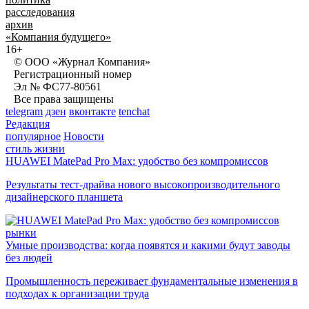
расследования
архив
«Компания будущего»
16+
© ООО «Журнал Компания»
Регистрационный номер
Эл № ФС77-80561
Все права защищены
telegram
дзен
вконтакте
tenchat
Редакция
популярное
Новости
стиль жизни
HUAWEI MatePad Pro Max: удобство без компромиссов
Результаты тест-драйва нового высокопроизводительного
дизайнерского планшета
рынки
Умные производства: когда появятся и какими будут заводы
без людей
Промышленность переживает фундаментальные изменения в
подходах к организации труда