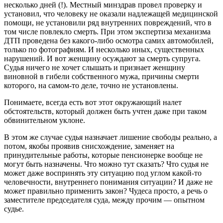
несколько дней (!). Местный минздрав провел проверку и
установил, что человеку не оказали надлежащей медицинской
помощи, не установили ряд внутренних повреждений, что в
том числе повлекло смерть. При этом экспертиза механизма
ДТП проведена без какого-либо осмотра самих автомобилей,
только по фотографиям. И несколько иных, существенных
нарушений. И вот женщину осуждают за смерть супруга.
Судья ничего не хочет слышать и признает женщину
виновной в гибели собственного мужа, причины смерти
которого, на самом-то деле, точно не установлены.
Понимаете, всегда есть вот этот окружающий налет
обстоятельств, который должен быть учтен даже при таком
обвинительном уклоне.
В этом же случае судья назначает лишение свободы реально, а
потом, якобы проявив снисхождение, заменяет на
принудительные работы, которые пенсионерке вообще не
могут быть назначены. Что можно тут сказать? Что судья не
может даже воспринять эту ситуацию под углом какой-то
человечности, внутреннего понимания ситуации? И даже не
может правильно применить закон? Чудеса просто, а речь о
заместителе председателя суда, между прочим — опытном
судье.