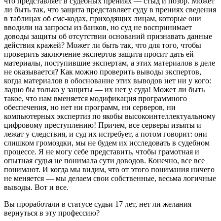
что представляет в судебных прениях — стыд и позор. Может
ли быть так, что защита представляет суду в прениях сведения
в таблицах об смс-кодах, приходящих лицам, которые они
вводили на запросы из банков, но суд не воспринимает
доводы защиты об отсутствии оснований признавать данные
действия кражей? Может ли быть так, что для того, чтобы
проверить заключение экспертов защита просит дать ей
материалы, поступившие экспертам, а этих материалов в деле
не оказывается? Как можно проверить выводы экспертов,
когда материалов в обоснование этих выводов нет ни у кого:
ладно бы только у защиты — их нет у суда! Может ли быть
такое, что нам вменяется модификация программного
обеспечения, но нет ни программ, ни серверов, ни
компьютерных экспертиз по якобы высокоинтеллектуальному
цифровому преступлению! Причем, все серверы изъяты и
лежат у следствия, и суд их истребует, а потом говорит: они
слишком громоздки, мы не будем их исследовать в судебном
процессе. Я не могу себе представить, чтобы грамотная и
опытная судья не понимала сути доводов. Конечно, все все
понимают. И когда мы видим, что от этого понимания ничего
не меняется — мы делаем свои собственные, весьма логичные
выводы. Вот и все.
Вы проработали в статусе судьи 17 лет, нет ли желания
вернуться в эту профессию?