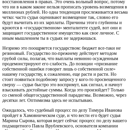
восстановления в правах. Это очень вольный вопрос, потому
что ни в каком законе нельзя прописать уровень возмещения в
миллионах рублей. Но одна тенденция прослеживается весьма
четко: часто судьи оценивают возмещение так, словно его
будут вычитать из их зарплаты. Причины этого глубинны и
кроются в «государственном» менталитете судей, вот они и
защищают государственное имущество как свое личное. С
иным мышлением ты в судьях не задержишься.
Незримо это поощряется государством: бюджет все-таки не
резиновый. Государство по-прежнему действует методом
грубой силы, полагая, что выплаты невинно осужденным
продемонстрируют его слабость. До позиции «признание
собственной ошибки говорит лишь о собственной силе»
нашему государству, к сожалению, еще расти и расти. Но
стоит появиться подобному запросу у кого-то просвещенного
сверху — судьи быстро это воспримут, как сигнал, и начнут
взыскивать достойные суммы. Когда это произойдет? Только
со сменой общегосударственной парадигмы. Возможно, через
десятки лет. Оптимизма здесь не испытываю.
Ожидалось, что судебный процесс по делу Тимура Иванова
пройдет в Хамовническом суде, и что вести его будет судья
Марина Сырова, которая ведет сейчас процесс по делу вашего
подзащитного Павла Врублевского, основателя компании