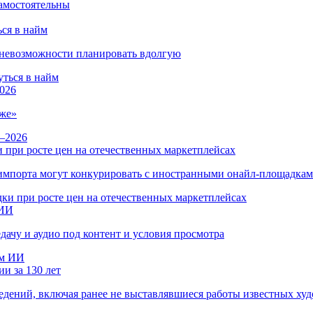
ся в найм
и невозможности планировать вдолгую
026
же»
 при росте цен на отечественных маркетплейсах
ы импорта могут конкурировать с иностранными онайл-площадка
 ИИ
дачу и аудио под контент и условия просмотра
и за 130 лет
ведений, включая ранее не выставлявшиеся работы известных