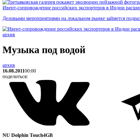
Ивент-сопровождение российских экспортеров в Индии расши
Деловыми мероприятиями на локальном рынке займется подраз
архив
Музыка под водой
архив
16.08.2011
00:00
поделиться:
NU Dolphin Touch
4GB