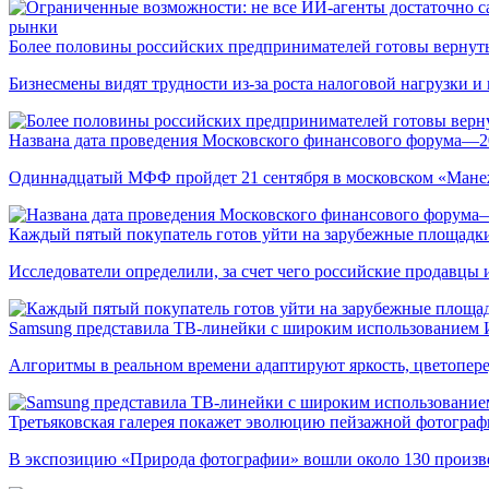
рынки
Более половины российских предпринимателей готовы вернуть
Бизнесмены видят трудности из-за роста налоговой нагрузки 
Названа дата проведения Московского финансового форума—2
Одиннадцатый МФФ пройдет 21 сентября в московском «Мане
Каждый пятый покупатель готов уйти на зарубежные площадки
Исследователи определили, за счет чего российские продавц
Samsung представила ТВ-линейки с широким использованием
Алгоритмы в реальном времени адаптируют яркость, цветопере
Третьяковская галерея покажет эволюцию пейзажной фотографи
В экспозицию «Природа фотографии» вошли около 130 произ