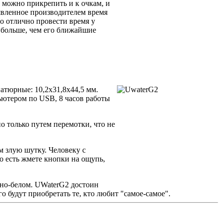
 можно прикрепить и к очкам, и
явленное производителем время
но отлично провести время у
за больше, чем его ближайшие
тюрные: 10,2x31,8x44,5 мм.
ьютером по USB, 8 часов работы
о только путем перемотки, что не
м злую шутку. Человеку с
о есть жмете кнопки на ощупь,
но-белом. UWaterG2 достоин
 будут приобретать те, кто любит "самое-самое".