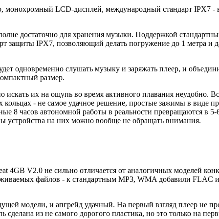
, монохромный LCD-дисплей, международный стандарт IPX7 - в
 вполне достаточно для хранения музыки. Поддержкой стандарт
 защиты IPX7, позволяющий делать погружение до 1 метра и даж
будет одновременно слушать музыку и заряжать плеер, и объеди
компактный размер.
о искать их на ощупь во время активного плавания неудобно. Вс
х кольцах - не самое удачное решение, простые зажимы в виде 
ные 8 часов автономной работы в реальности превращаются в 5-6
ны устройства на них можно вообще не обращать внимания.
eat 4GB V2.0 не сильно отличается от аналогичных моделей конк
живаемых файлов - к стандартным MP3, WMA добавили FLAC и A
ущей модели, и апгрейд удачный. На первый взгляд плеер не пр
 сделана из не самого дорогого пластика, но это только на пер