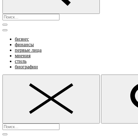
бизнес
финансы
первые лица
мнения
стиль
биографии