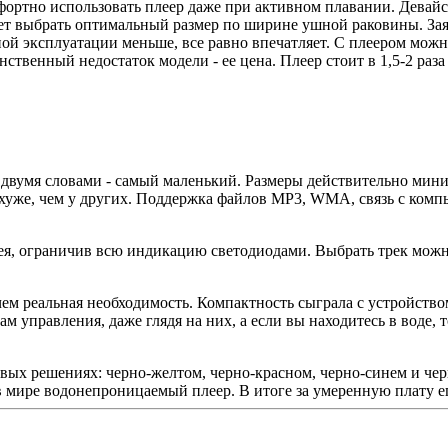
фортно использовать плеер даже при активном плавании. Девайс
жет выбрать оптимальный размер по ширине ушной раковины. За
ьной эксплуатации меньше, все равно впечатляет. С плеером мож
инственный недостаток модели - ее цена. Плеер стоит в 1,5-2 ра
вумя словами - самый маленький. Размеры действительно миниа
 хуже, чем у других. Поддержка файлов MP3, WMA, связь с комп
лея, ограничив всю индикацию светодиодами. Выбрать трек можн
ем реальная необходимость. Компактность сыграла с устройство
управления, даже глядя на них, а если вы находитесь в воде, т
ых решениях: черно-желтом, черно-красном, черно-синем и чер
мире водонепроницаемый плеер. В итоге за умеренную плату его