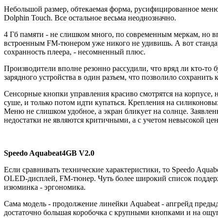
Небольшой размер, обтекаемая форма, русифицированное меню
Dolphin Touch. Все остальное весьма неоднозначно.
4 Гб памяти - не слишком много, по современным меркам, но
встроенным FM-тюнером уже никого не удивишь. А вот стандарт
сохранность плеера, - несомненный плюс.
Производители вполне резонно рассудили, что вряд ли кто-то 
зарядного устройства в один разъем, что позволило сохранить 
Сенсорные кнопки управления красиво смотрятся на корпусе, н
суше, и только потом идти купаться. Крепления на силиконовы
Меню не слишком удобное, а экран бликует на солнце. Заявлен
недостатки не являются критичными, а с учетом невысокой це
Speedo Aquabeat
4GB V2.0
Если сравнивать технические характеристики, то Speedo Aquab
OLED-дисплей, FM-тюнер. Чуть более широкий список поддер
изюминка - эргономика.
Сама модель - продолжение линейки Aquabeat - апгрейд предыд
достаточно большая коробочка с крупными кнопками и на ощупь