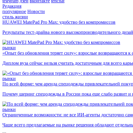
telegram
дзен
вконтакте
tenchat
Редакция
популярное
Новости
стиль жизни
HUAWEI MatePad Pro Max: удобство без компромиссов
Результаты тест-драйва нового высокопроизводительного диза
рынки
«Опыт без обновления теряет силу»: взрослые возвращаются к
Диплом вуза сейчас нельзя считать достаточным для всего кар
рынки
По всей форме: чем аренда спецодежды привлекательней поку
Почему шеринг спецодежды в России пока еще слабо развит и 
рынки
Ограниченные возможности: не все ИИ-агенты достаточно сам
Чаще всего предлагаемые на рынке решения обладают отдельн