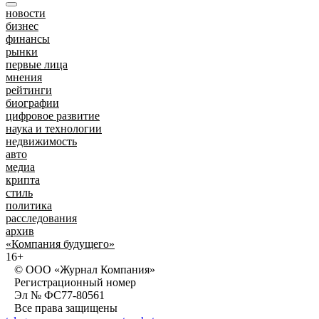
новости
бизнес
финансы
рынки
первые лица
мнения
рейтинги
биографии
цифровое развитие
наука и технологии
недвижимость
авто
медиа
крипта
стиль
политика
расследования
архив
«Компания будущего»
16+
© ООО «Журнал Компания»
Регистрационный номер
Эл № ФС77-80561
Все права защищены