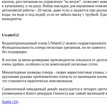
кнопок, рассчитанная на управление "вслепую", позволяет ком
к купальнику, и на руку. Набор накладок для наушников помо
автономной работы - 20 часов, даже если и окажется при реал
воды, на воде и под водой, если не забыть маску с трубкой. Ед
конкуренты.
UwaterG2
Водонепроницаемый плеер UWaterG2 можно охарактеризовать д
Функциональность плеера несколько урезанная, но не намного
без подзарядки.
В погоне за мини-размерами производитель отказался от дисп
очень удобно, особенно если композиций несколько сотен.
Миниатюрные размеры плеера - скорее маркетинговая уловка, ч
крупными руками проблематично попасть по маленьким кнопкам 
это становится практически невозможным.
Симпатичный имиджевый девайс выпускается в четырех цветов
упоминания в Книге рекордов Гиннесса как самый маленький в 
№666 (29)