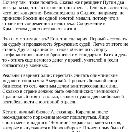
Почему так - тоже понятно. Сказал же президент Путин два
месяца назад, что "в стране нет ни хрена". Теперь выясняется,
чего нет конкретно. Велосипедисты в Сиднее, например, не
принесли России ни одной золотой медали, потому что в
стране нет современного велотрека. Сооружение в
Крылатском давно отстало от жизни.
Что нам с этим делать? Есть три сценария. Первый - сетовать
на судьбу и продажность буржуазных судей. Легче от этого не
станет. Другая крайность - снова обеспечить спорту
госфинансирование по брежневским стандартам. Всех и дел-
то - отнять еще немного денег у врачей, учителей и (если
согласятся) у военных...
Реальный вариант один: перестать считать олимпийские
медали и гоняться за Америкой. Признать большой спорт
бизнесом, то есть частным делом заинтересованных лиц.
Сколько в стране должно быть олимпийских чемпионов?
Правильный ответ: столько, сколько нужно для наибольшей
рентабельности спортивной отрасли.
Кстати, личный бизнес Александра Карелина после
неожиданного поражения может пошатнуться. Лицо
спортсмена и надпись "Чемпион" украшают пакеты соков,
которые выпускаются в Новосибирске. По-честному было бы