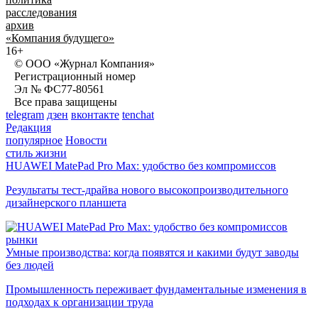
расследования
архив
«Компания будущего»
16+
© ООО «Журнал Компания»
Регистрационный номер
Эл № ФС77-80561
Все права защищены
telegram
дзен
вконтакте
tenchat
Редакция
популярное
Новости
стиль жизни
HUAWEI MatePad Pro Max: удобство без компромиссов
Результаты тест-драйва нового высокопроизводительного
дизайнерского планшета
рынки
Умные производства: когда появятся и какими будут заводы
без людей
Промышленность переживает фундаментальные изменения в
подходах к организации труда