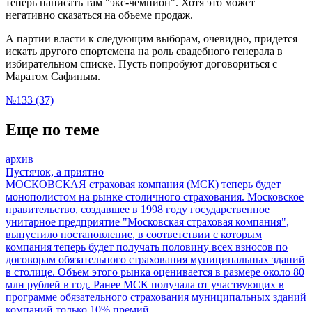
теперь написать там "экс-чемпион". Хотя это может
негативно сказаться на объеме продаж.
А партии власти к следующим выборам, очевидно, придется
искать другого спортсмена на роль свадебного генерала в
избирательном списке. Пусть попробуют договориться с
Маратом Сафиным.
№133 (37)
Еще по теме
архив
Пустячок, а приятно
МОСКОВСКАЯ страховая компания (МСК) теперь будет
монополистом на рынке столичного страхования. Московское
правительство, создавшее в 1998 году государственное
унитарное предприятие "Московская страховая компания",
выпустило постановление, в соответствии с которым
компания теперь будет получать половину всех взносов по
договорам обязательного страхования муниципальных зданий
в столице. Объем этого рынка оценивается в размере около 80
млн рублей в год. Ранее МСК получала от участвующих в
программе обязательного страхования муниципальных зданий
компаний только 10% премий.