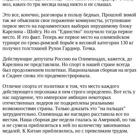
мол, каких-то три месяца назад никто и не слышал.
Это все, конечно, разговоры в пользу бедных. Прошлой зимой
так же объясняли свое поражение коммунисты, уступившие
первое место на парламентских выборах нерушимому блоку
Карелина - Шойгу. Но их "Единство" получило тогда первое
место. И это факт. Теперь же первое место на олимпийском
турнире по греко-римской борьбе в весовой категории 130 кг
получил толстошеий Рулон Гарднер. Точка.
Действующие депутаты Россию на Олимпиадах, кажется, до
Карелина не представляли. Но спорт в нашей стране всегда
был продолжением политики. Национальная сборная на играх
в Сиднее снова это продемонстрировала.
Отличие спорта от политики в том, что место каждого
действующего персонажа в нем строго определено. Вот есть у
нас ощущение, что имперские амбиции некоторых
отечественных лидеров не подкреплены реальными
возможностями страны. Только доказать это "на пальцах"
затруднительно. Олимпиада же наглядно расставила все по
местам. Наша сборная две недели гналась за Америкой, но так
и не сумела приблизиться к ней по количеству завоеванных
медалей. К Китаю приблизились, но с превеликим трудом.