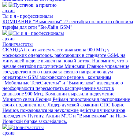
архив
Ты и я - профессионалы
КОМПАНИЯ "Вымпелком" 27 сентября полностью обновила
тарифы для сети "Би-Лайн GSM"
архив
Политчастоты
СКАНДАЛ с изъятием части диапазона 900 МГц у
московских операторов, работающих в стандарте GSM, на
минувшей неделе вышел на новый виток. Напомним, что в
начале сентября подотчетное Минсвязи Главное управление
государственного надзора за связью направило двум
операторам GSM московского региона - компаниям
"Мобильные ТелеСистемы" и "Вымпелком" извещение о
необходимости пересмотреть распределение частот в
диапазоне 900 Мгц. Компании выразили недоумение.
Министр связи Леонид Рейман приостановил распоряжение
своих подчиненных. Лидер думской фракции СПС Борис
Немцов пожаловался на неуклюжие действия чиновников
президенту Путину. Акции МТС и "Вымпелкома" на Нью-
Йоркской бирже заколебались.
архив