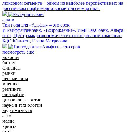
люксовом сегменте – одном из наиболее перспективных на
российском парфюмерно-косметическом рынке.
архив
Три года для «Альфы» – это срок
И Райффайзенбанк, «Возрождение», ИМПЭКСбанк, Альфа-
банк, Центр макроэкономических исследований компании
БДО Юникон, Елена Матросова
посмотреть еще
новости
бизнес
финансы
рынки
первые лица
мнения
рейтинги
биографии
цифровое развитие
наука и технологии
недвижимость
авто
медиа
крипта
стиль