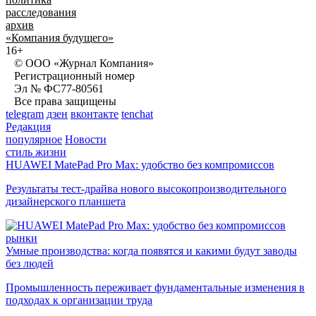
расследования
архив
«Компания будущего»
16+
© ООО «Журнал Компания»
Регистрационный номер
Эл № ФС77-80561
Все права защищены
telegram
дзен
вконтакте
tenchat
Редакция
популярное
Новости
стиль жизни
HUAWEI MatePad Pro Max: удобство без компромиссов
Результаты тест-драйва нового высокопроизводительного
дизайнерского планшета
рынки
Умные производства: когда появятся и какими будут заводы
без людей
Промышленность переживает фундаментальные изменения в
подходах к организации труда