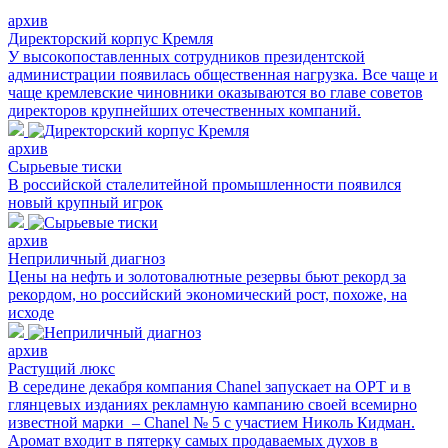
архив
Директорский корпус Кремля
У высокопоставленных сотрудников президентской
администрации появилась общественная нагрузка. Все чаще и
чаще кремлевские чиновники оказываются во главе советов
директоров крупнейших отечественных компаний.
архив
Сырьевые тиски
В российской сталелитейной промышленности появился
новый крупный игрок
архив
Неприличный диагноз
Цены на нефть и золотовалютные резервы бьют рекорд за
рекордом, но российский экономический рост, похоже, на
исходе
архив
Растущий люкс
В середине декабря компания Chanel запускает на ОРТ и в
глянцевых изданиях рекламную кампанию своей всемирно
известной марки – Chanel № 5 с участием Николь Кидман.
Аромат входит в пятерку самых продаваемых духов в