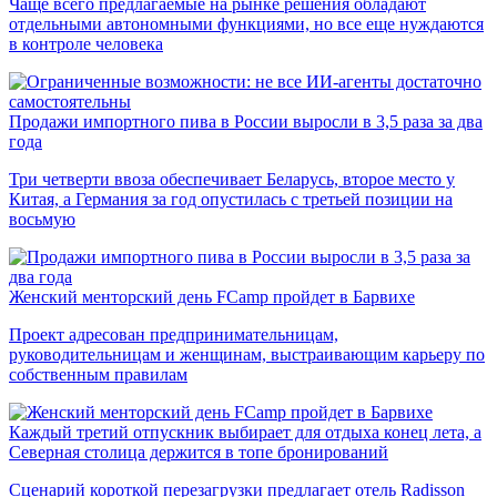
Чаще всего предлагаемые на рынке решения обладают
отдельными автономными функциями, но все еще нуждаются
в контроле человека
Продажи импортного пива в России выросли в 3,5 раза за два
года
Три четверти ввоза обеспечивает Беларусь, второе место у
Китая, а Германия за год опустилась с третьей позиции на
восьмую
Женский менторский день FCamp пройдет в Барвихе
Проект адресован предпринимательницам,
руководительницам и женщинам, выстраивающим карьеру по
собственным правилам
Каждый третий отпускник выбирает для отдыха конец лета, а
Северная столица держится в топе бронирований
Сценарий короткой перезагрузки предлагает отель Radisson