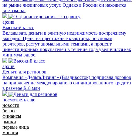
на рынке лизинговых услуг. Однако в России он находится
вне закона.
архив
Высокий класс
Вкладывать деньги в элитную недвижимость по-прежнему
выгодно. Цены на престижные квартиры, по словам
риэлтеров, растут аномальными темпами, а процент
инвестиционных покупателей в течение года увеличился как
минимум вдвое.
архив
Деньги для регионов
Компания «ДельтаЛизинг» (Владивосток) подписала договор
на привлечение международного синдицированного кредита
в размере $18 млн
посмотреть еще
новости
бизнес
финансы
рынки
первые лица
мнения