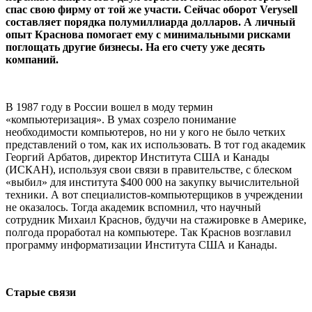
спас свою фирму от той же участи. Сейчас оборот Verysell
составляет порядка полумиллиарда долларов. А личный
опыт Краснова помогает ему с минимальными рисками
поглощать другие бизнесы. На его счету уже десять
компаний.
В 1987 году в России вошел в моду термин
«компьютеризация». В умах созрело понимание
необходимости компьютеров, но ни у кого не было четких
представлений о том, как их использовать. В тот год академик
Георгий Арбатов, директор Института США и Канады
(ИСКАН), используя свои связи в правительстве, с блеском
«выбил» для института $400 000 на закупку вычислительной
техники. А вот специалистов-компьютерщиков в учреждении
не оказалось. Тогда академик вспомнил, что научный
сотрудник Михаил Краснов, будучи на стажировке в Америке,
полгода проработал на компьютере. Так Краснов возглавил
программу информатизации Института США и Канады.
Старые связи