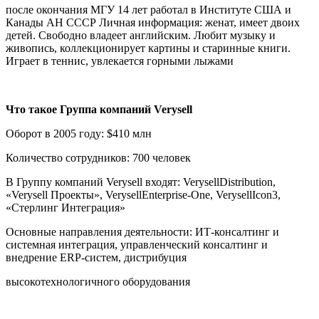
после окончания МГУ 14 лет работал в Институте США и
Канады АН СССР Личная информация: женат, имеет двоих
детей. Свободно владеет английским. Любит музыку и
живопись, коллекционирует картины и старинные книги.
Играет в теннис, увлекается горными лыжами
Что такое Группа компаний
Verysell
Оборот в 2005 году:
$
410 млн
Количество сотрудников: 700 человек
В Группу компаний
Verysell
входят:
Verysell
Distribution
,
«
Verysell
Проекты»,
Verysell
Enterprise
-
One
,
Verysell
Icon
3,
«Стерлинг Интеграция»
Основные направления деятельности: ИТ-консалтинг и
системная интеграция, управленческий консалтинг и
внедрение
ERP
-систем, дистрибуция
высокотехнологичного оборудования