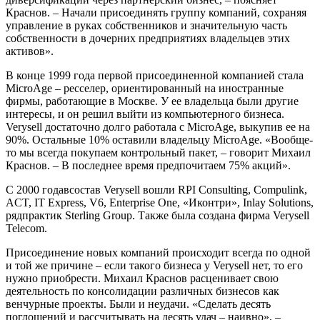
Краснов. – Начали присоединять группу компаний, сохраняя
управление в руках собственников и значительную часть
собственности в дочерних предприятиях владельцев этих
активов».
В конце 1999 года первой присоединенной компанией стала
MicroAge – ресселер, ориентированный на иностранные
фирмы, работающие в Москве. У ее владельца были другие
интересы, и он решил выйти из компьютерного бизнеса.
Verysell достаточно долго работала с MicroAge, выкупив ее на
90%. Остальные 10% оставили владельцу MicroAge. «Вообще-
то мы всегда покупаем контрольный пакет, – говорит Михаил
Краснов. – В последнее время предпочитаем 75% акций».
С
2000
года
в
состав
Verysell
вошли
RPI Consulting, Compulink,
A
С
T, IT Express, V6, Enterprise One, «
Иконтри
», Inlay Solutions,
ряд
практик
Sterling Group.
Также была создана фирма Verysell
Telecom.
Присоединение новых компаний происходит всегда по одной
и той же причине – если такого бизнеса у Verysell нет, то его
нужно приобрести. Михаил Краснов расценивает свою
деятельность по консолидации различных бизнесов как
венчурные проекты. Были и неудачи. «Сделать десять
поглощений и рассчитывать на десять удач – наивно», –