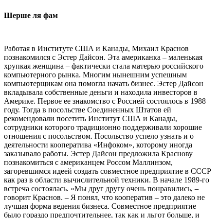
Шерше ля фам
Работая в Институте США и Канады, Михаил Краснов
познакомился с Эстер Дайсон. Эта американка – маленькая
хрупкая женщина – фактически стала матерью российского
компьютерного рынка. Многим нынешним успешным
компьютерщикам она помогла начать бизнес. Эстер Дайсон
вкладывала собственные деньги и находила инвесторов в
Америке. Первое ее знакомство с Россией состоялось в 1988
году. Тогда в посольстве Соединенных Штатов ей
рекомендовали посетить Институт США и Канады,
сотрудники которого традиционно поддерживали хорошие
отношения с посольством. Посольство успело узнать и о
деятельности кооператива «Инфоком», которому иногда
заказывало работы. Эстер Дайсон предложила Краснову
познакомиться с американцем Россом Маллинзом,
загоревшимся идеей создать совместное предприятие в СССР
как раз в области вычислительной техники. В начале 1989-го
встреча состоялась. «Мы друг другу очень понравились, –
говорит Краснов. – Я понял, что кооператив – это далеко не
лучшая форма ведения бизнеса. Совместное предприятие
было гораздо предпочтительнее, так как и льгот больше, и