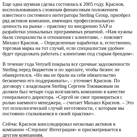
Еще одна шумная сделка состоялась в 2005 году. Краснов,
воспользовавшись сложным финансовым положением
известного системного интегратора Sterling Group, приобрел
ряд активов компании, имеющих профессиональную
ценность на рынке – практику по внедрению SAP и
разработки уникальных программных решений. «Нам нужны
были специалисты и отношения с клиентами, – поясняет
Михаил Краснов. – Определенные наработки и, естественно,
торговая марка на тот случай, если специалистам удобнее
будет продолжать работать с клиентами под старым брендом».
В течение года Verysell покрыла все срочные задолженности
Sterling перед бюджетом и по зарплате, чтобы бизнес не
обанкротился. «Но мы не брали на себя обязательство
бесконечно его поддерживать», – уточняет Краснов. По
договору с владельцем Sterling Сергеем Токмаковым он
должен был четыре года возглавлять компанию в качестве
генерального директора. «Сергей не смог примириться с
ролью наемного менеджера, – считает Михаил Краснов. – Это
тот психологический случай неготовности, с которым мы
постоянно сталкиваемся в своей практике».
Сейчас Краснов консолидировал несколько активов в
компанию «Стерлинг Интеграция» и присматривается к
другим компаниям.