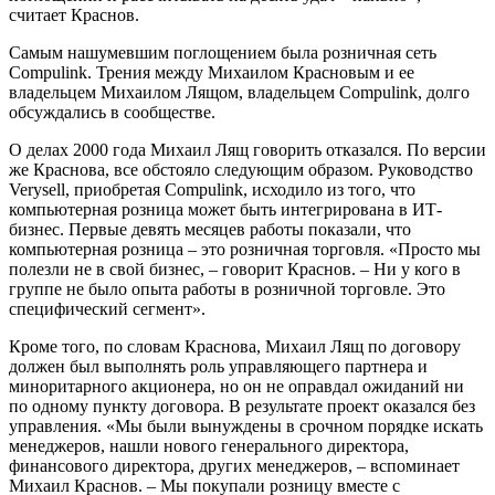
считает Краснов.
Самым нашумевшим поглощением была розничная сеть
Compulink. Трения между Михаилом Красновым и ее
владельцем Михаилом Лящом, владельцем Compulink, долго
обсуждались в сообществе.
О делах 2000 года Михаил Лящ говорить отказался. По версии
же Краснова, все обстояло следующим образом. Руководство
Verysell, приобретая Compulink, исходило из того, что
компьютерная розница может быть интегрирована в ИТ-
бизнес. Первые девять месяцев работы показали, что
компьютерная розница – это розничная торговля. «Просто мы
полезли не в свой бизнес, – говорит Краснов. – Ни у кого в
группе не было опыта работы в розничной торговле. Это
специфический сегмент».
Кроме того, по словам Краснова, Михаил Лящ по договору
должен был выполнять роль управляющего партнера и
миноритарного акционера, но он не оправдал ожиданий ни
по одному пункту договора. В результате проект оказался без
управления. «Мы были вынуждены в срочном порядке искать
менеджеров, нашли нового генерального директора,
финансового директора, других менеджеров, – вспоминает
Михаил Краснов. – Мы покупали розницу вместе с