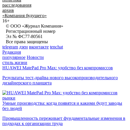
расследования
архив
«Компания будущего»
16+
© ООО «Журнал Компания»
Регистрационный номер
Эл № ФС77-80561
Все права защищены
telegram
дзен
вконтакте
tenchat
Редакция
популярное
Новости
стиль жизни
HUAWEI MatePad Pro Max: удобство без компромиссов
Результаты тест-драйва нового высокопроизводительного
дизайнерского планшета
рынки
Умные производства: когда появятся и какими будут заводы
без людей
Промышленность переживает фундаментальные изменения в
подходах к организации труда