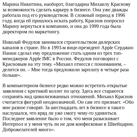
Марина Никитина, наоборот, благодарна Михаилу Краснову
за возможность сделать карьеру в бизнесе. Она уже дважды
работала под его руководством. В сложный период в 1996
году, когда ей пришлось искать работу, Краснов попросил
Марину вернуться в компанию, и она до 1999 года была
директором по маркетингу.
Николай Федулов занимался строительством дилерских
каналов в стране. Но в 1993-м вице-президент Apple Серджио
Нанни сделал ему предложение стать одним из трех топ-
менеджеров Apple IMC в России. Федулов поговорил с
Красновым на эту тему. «Михаил отнесся с пониманием, –
делится он. – Мне тогда предложили зарплату в четыре раза
больше».
В компьютерном бизнесе редко можно встретить открытые
заявления с критикой коллег по цеху. Здесь все стараются
сохранять вид цивилизованных отношений. Михаил Краснов
считается фигурой неоднозначной. Он сам это признает. «Обо
мне разное говорят. За шестнадцать лет в бизнесе я такого
наслушался, что вряд ли уже смогу чему-то удивиться.
Последнее заявление было о том, что меня разыскивает
Интерпол и у меня чуть ли не дом конфискован в Швейцарии.
Доброжелателей много».