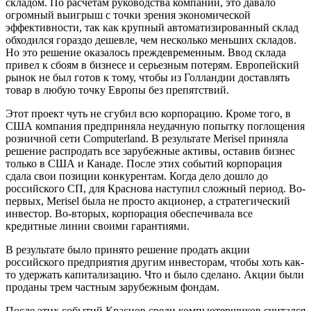
складом. По расчетам руководства компании, это давало
огромный выигрыш с точки зрения экономической
эффективности, так как крупный автоматизированный склад
обходился гораздо дешевле, чем несколько меньших складов.
Но это решение оказалось преждевременным. Ввод склада
привел к сбоям в бизнесе и серьезным потерям. Европейский
рынок не был готов к тому, чтобы из Голландии доставлять
товар в любую точку Европы без препятствий.
Этот проект чуть не сгубил всю корпорацию. Кроме того, в
США компания предприняла неудачную попытку поглощения
розничной сети Computerland. В результате Merisel приняла
решение распродать все зарубежные активы, оставив бизнес
только в США и Канаде. После этих событий корпорация
сдала свои позиции конкурентам. Когда дело дошло до
российского СП, для Краснова наступил сложный период. Во-
первых, Merisel была не просто акционер, а стратегический
инвестор. Во-вторых, корпорация обеспечивала все
кредитные линии своими гарантиями.
В результате было принято решение продать акции
российского предприятия другим инвесторам, чтобы хоть как-
то удержать капитализацию. Что и было сделано. Акции были
проданы трем частным зарубежным фондам.
После этих событий Краснов среди компьютерщиков считался