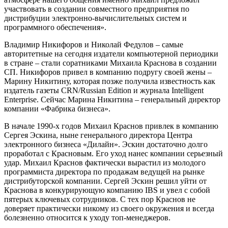
участвовать в создании совместного предприятия по
дистрибуции электронно-вычислительных систем и
программного обеспечения».
Владимир Никифоров и Николай Федулов – самые
авторитетные на сегодня издатели компьютерной периодики
в стране – стали соратниками Михаила Краснова в создании
СП. Никифоров привел в компанию подругу своей жены –
Марину Никитину, которая позже получила известность как
издатель газеты CRN/Russian Edition и журнала Intelligent
Enterprise. Сейчас Марина Никитина – генеральный директор
компании «Фабрика бизнеса».
В начале 1990-х годов Михаил Краснов привлек в компанию
Сергея Эскина, ныне генерального директора Центра
электронного бизнеса «Дилайн». Эскин достаточно долго
проработал с Красновым. Его уход нанес компании серьезный
удар. Михаил Краснов фактически вырастил из молодого
программиста директора по продажам ведущей на рынке
дистрибуторской компании. Сергей Эскин решил уйти от
Краснова в конкурирующую компанию IBS и увел с собой
пятерых ключевых сотрудников. С тех пор Краснов не
доверяет практически никому из своего окружения и всегда
болезненно относится к уходу топ-менеджеров.