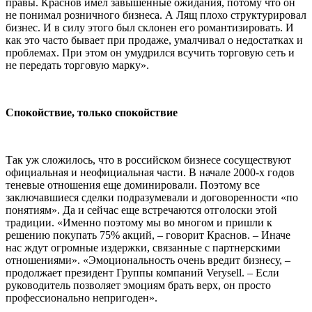
правы. Краснов имел завышенные ожидания, потому что он
не понимал розничного бизнеса. А Лящ плохо структурировал
бизнес. И в силу этого был склонен его романтизировать. И
как это часто бывает при продаже, умалчивал о недостатках и
проблемах. При этом он умудрился всучить торговую сеть и
не передать торговую марку».
Спокойствие, только спокойствие
Так уж сложилось, что в российском бизнесе сосуществуют
официальная и неофициальная части. В начале 2000-х годов
теневые отношения еще доминировали. Поэтому все
заключавшиеся сделки подразумевали и договоренности «по
понятиям». Да и сейчас еще встречаются отголоски этой
традиции. «Именно поэтому мы во многом и пришли к
решению покупать 75% акций, – говорит Краснов. – Иначе
нас ждут огромные издержки, связанные с партнерскими
отношениями». «Эмоциональность очень вредит бизнесу, –
продолжает президент Группы компаний Verysell. – Если
руководитель позволяет эмоциям брать верх, он просто
профессионально непригоден».