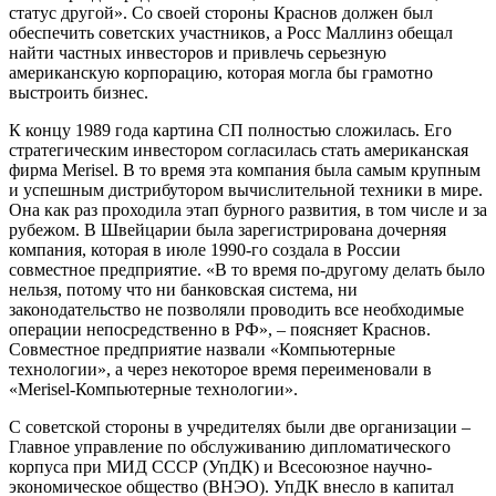
статус другой». Со своей стороны Краснов должен был
обеспечить советских участников, а Росс Маллинз обещал
найти частных инвесторов и привлечь серьезную
американскую корпорацию, которая могла бы грамотно
выстроить бизнес.
К концу 1989 года картина СП полностью сложилась. Его
стратегическим инвестором согласилась стать американская
фирма Merisel. В то время эта компания была самым крупным
и успешным дистрибутором вычислительной техники в мире.
Она как раз проходила этап бурного развития, в том числе и за
рубежом. В Швейцарии была зарегистрирована дочерняя
компания, которая в июле 1990-го создала в России
совместное предприятие. «В то время по-другому делать было
нельзя, потому что ни банковская система, ни
законодательство не позволяли проводить все необходимые
операции непосредственно в РФ», – поясняет Краснов.
Совместное предприятие назвали «Компьютерные
технологии», а через некоторое время переименовали в
«Merisel-Компьютерные технологии».
С советской стороны в учредителях были две организации –
Главное управление по обслуживанию дипломатического
корпуса при МИД СССР (УпДК) и Всесоюзное научно-
экономическое общество (ВНЭО). УпДК внесло в капитал