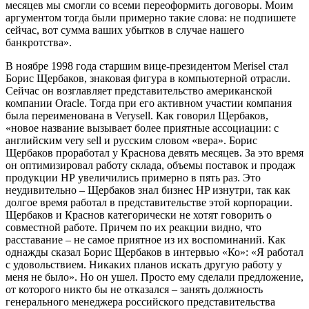
месяцев мы смогли со всеми переоформить договоры. Моим
аргументом тогда были примерно такие слова: не подпишете
сейчас, вот сумма ваших убытков в случае нашего
банкротства».
В ноябре 1998 года старшим вице-президентом Merisel стал
Борис Щербаков, знаковая фигура в компьютерной отрасли.
Сейчас он возглавляет представительство американской
компании Oracle. Тогда при его активном участии компания
была переименована в Verysell. Как говорил Щербаков,
«новое название вызывает более приятные ассоциации: с
английским very sell и русским словом «вера». Борис
Щербаков проработал у Краснова девять месяцев. За это время
он оптимизировал работу склада, объемы поставок и продаж
продукции НР увеличились примерно в пять раз. Это
неудивительно – Щербаков знал бизнес HP изнутри, так как
долгое время работал в представительстве этой корпорации.
Щербаков и Краснов категорически не хотят говорить о
совместной работе. Причем по их реакции видно, что
расставание – не самое приятное из их воспоминаний. Как
однажды сказал Борис Щербаков в интервью «Ко»: «Я работал
с удовольствием. Никаких планов искать другую работу у
меня не было». Но он ушел. Просто ему сделали предложение,
от которого никто бы не отказался – занять должность
генерального менеджера российского представительства