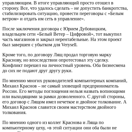
управляющим. В итоге управляющий просто отошел в
сторону. Все, что удалось сделать – не допустить банкротства,
стабилизировать ситуацию, провести переговоры с «Белым
ветром» и отдать им сеть в управление».
После заключения договора с Юрием Дубовицким,
владельцем сети «Белый Ветер – Цифровой», тот выкупил
часть магазинов и закрыл нерентабельные. На этом проект
был завершен с убытком для Verysell.
Кроме того, по договору Лящ продал торговую марку
Краснову, но впоследствии опротестовал эту сделку.
Конфликт перешел на личностный уровень. Оба бизнесмена
до сих не подают друг другу руки.
По мнению многих руководителей компьютерных компаний,
Михаил Краснов – не самый зловещий предприниматель
России. Его методы поглощения нельзя назвать вопиющими
или выходящими за рамки дозволенного. С другой стороны,
его договор с Лящом имел нечеткое и двойное толкование. А
Михаил Краснов славится своим мастерством двойного
толкования.
По мнению одного из коллег Краснова и Ляща по
компьютерному цеху, «в этой ситуации они оба были не