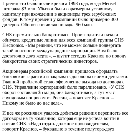
Причем это было после кризиса 1998 года, когда Merisel
потеряла $3 млн. Убытки были соразмерны уставному
капиталу при вхождении в акционеры трех зарубежных
фондов. К тому времени у компании было примерно 300
дилеров. Оборот составлял порядка $60 млн.
CHS стремительно банкротилась. Производители начали
обнулять кредитные линии для всех компаний группы CHS
Electronics. «Мы решили, что не можем больше подвергать
такой опасности международные корпорации. Нам было
достаточно двух жертв», – шутит сегодня Краснов по поводу
банкротства своих стратегических инвесторов.
Акционерам российской компании пришлось оформлять
банковские гарантии и закрывать договоры своими деньгами.
Главной проблемой стало оформление выхода из договора с
CHS. Управление корпорацией было парализовано. «У CHS
оборот составлял $5 млрд, она банкротилась, а тут мы с
ерундовым вопросом из России, – поясняет Краснов. –
Никому не было до нас дела».
И все же россиянам удалось добиться решения переписать все
договоры на ту компанию, которая еще не успела войти в
состав CHS. «Надо отдать должное производителям, –
говорит Краснов, – буквально в течение полутора-двух