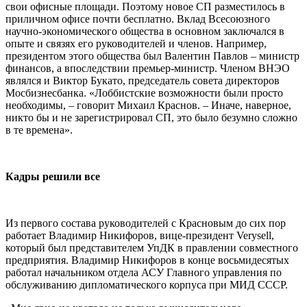
свои офисные площади. Поэтому новое СП разместилось в
приличном офисе почти бесплатно. Вклад Всесоюзного
научно-экономического общества в основном заключался в
опыте и связях его руководителей и членов. Например,
президентом этого общества был Валентин Павлов – министр
финансов, а впоследствии премьер-министр. Членом ВНЭО
являлся и Виктор Букато, председатель совета директоров
Мосбизнесбанка. «Лоббистские возможности были просто
необходимы, – говорит Михаил Краснов. – Иначе, наверное,
никто бы и не зарегистрировал СП, это было безумно сложно
в те времена».
Кадры решили все
Из первого состава руководителей с Красновым до сих пор
работает Владимир Никифоров, вице-президент Verysell,
который был представителем УпДК в правлении совместного
предприятия. Владимир Никифоров в конце восьмидесятых
работал начальником отдела АСУ Главного управления по
обслуживанию дипломатического корпуса при МИД СССР.