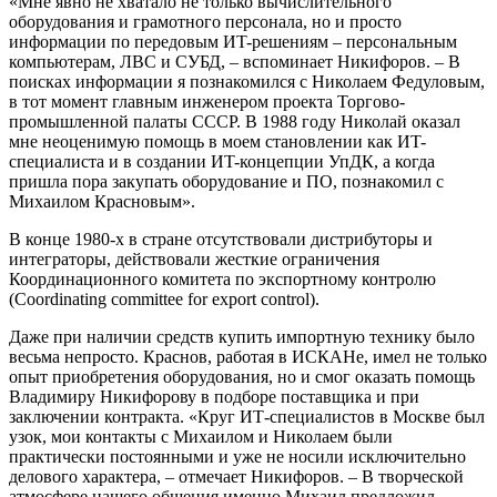
«Мне явно не хватало не только вычислительного
оборудования и грамотного персонала, но и просто
информации по передовым ИT-решениям – персональным
компьютерам, ЛВС и СУБД, – вспоминает Никифоров. – В
поисках информации я познакомился с Николаем Федуловым,
в тот момент главным инженером проекта Торгово-
промышленной палаты СССР. В 1988 году Николай оказал
мне неоценимую помощь в моем становлении как ИT-
специалиста и в создании ИT-концепции УпДК, а когда
пришла пора закупать оборудование и ПО, познакомил с
Михаилом Красновым».
В конце 1980-х в стране отсутствовали дистрибуторы и
интеграторы, действовали жесткие ограничения
Координационного комитета по экспортному контролю
(Coordinating committee for export control).
Даже при наличии средств купить импортную технику было
весьма непросто. Краснов, работая в ИСКАНе, имел не только
опыт приобретения оборудования, но и смог оказать помощь
Владимиру Никифорову в подборе поставщика и при
заключении контракта. «Круг ИТ-специалистов в Москве был
узок, мои контакты с Михаилом и Николаем были
практически постоянными и уже не носили исключительно
делового характера, – отмечает Никифоров. – В творческой
атмосфере нашего общения именно Михаил предложил