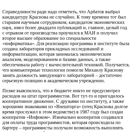
Справедливости ради надо отметить, что Арбатов выбрал
кандидатуру Краснова не случайно. К тому времени тот был
старшим научным сотрудником, кандидатом экономических
наук, имел более двадцати публикаций и, главное, целый год
с отрывом от производства проучился в МАИ и получил
второе высшее образование по специальности
«информатика». Для реализации программы в институте была
создана лаборатория прикладных исследований и
информатизации, которая занималась экономическим
анализом, моделированием и базами данных, а также
обеспечивала работу с вычислительной техникой. Получается,
что компьютерные технологии помогли Михаилу Краснову
занять должность заведующего лабораторией – достаточно
серьезную позицию в академическом учреждении.
Позже выяснилось, что в бюджете никто не предусмотрел
расходов на штат программистов. Вот тут-то и пригодилось
кооперативное движение. С друзьями по институту, а также
хорошими знакомыми из «Внешторга» (отец Краснова долгое
время прослужил в этом ведомстве) в 1987 году был создан
кооператив «Инфоком». Изначально кооператив создавался
для оплаты труда программистов, которая происходила по
бартеру – программисты получали возможность выполнять