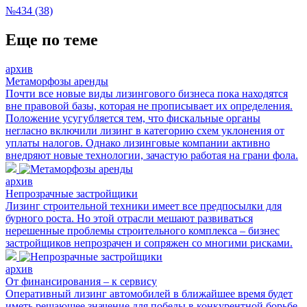
№434 (38)
Еще по теме
архив
Метаморфозы аренды
Почти все новые виды лизингового бизнеса пока находятся
вне правовой базы, которая не прописывает их определения.
Положение усугубляется тем, что фискальные органы
негласно включили лизинг в категорию схем уклонения от
уплаты налогов. Однако лизинговые компании активно
внедряют новые технологии, зачастую работая на грани фола.
архив
Непрозрачные застройщики
Лизинг строительной техники имеет все предпосылки для
бурного роста. Но этой отрасли мешают развиваться
нерешенные проблемы строительного комплекса – бизнес
застройщиков непрозрачен и сопряжен со многими рисками.
архив
От финансирования – к сервису
Оперативный лизинг автомобилей в ближайшее время будет
иметь решающее значение для победы в конкурентной борьбе