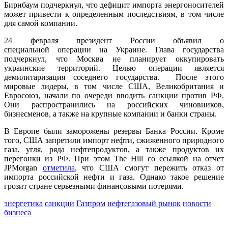
Бирнбаум подчеркнул, что дефицит импорта энергоносителей
может привести к определенным последствиям, в том числе
для самой компании.
24 февраля президент России объявил о
специальной операции на Украине. Глава государства
подчеркнул, что Москва не планирует оккупировать
украинские территорий. Целью операции является
демилитаризация соседнего государства. После этого
мировые лидеры, в том числе США, Великобритания и
Евросоюз, начали по очереди вводить санкции против РФ.
Они распространились на российских чиновников,
бизнесменов, а также на крупные компании и банки страны.
В Европе были заморожены резервы Банка России. Кроме
того, США запретили импорт нефти, сжиженного природного
газа, угля, ряда нефтепродуктов, а также продуктов их
перегонки из РФ. При этом The Hill со ссылкой на отчет
JPMorgan
отметила
, что США смогут пережить отказ от
импорта российской нефти и газа. Однако такое решение
грозит стране серьезными финансовыми потерями.
энергетика
санкции
Газпром
нефтегазовый рынок
новости
бизнеса