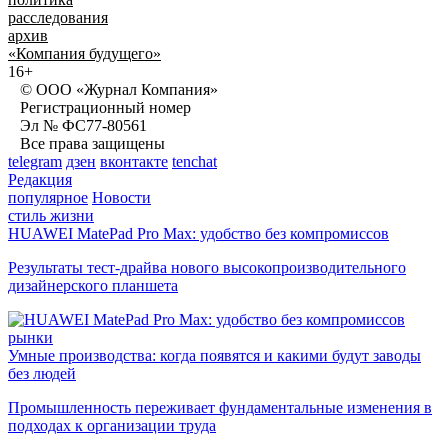
расследования
архив
«Компания будущего»
16+
© ООО «Журнал Компания»
Регистрационный номер
Эл № ФС77-80561
Все права защищены
telegram
дзен
вконтакте
tenchat
Редакция
популярное
Новости
стиль жизни
HUAWEI MatePad Pro Max: удобство без компромиссов
Результаты тест-драйва нового высокопроизводительного
дизайнерского планшета
рынки
Умные производства: когда появятся и какими будут заводы
без людей
Промышленность переживает фундаментальные изменения в
подходах к организации труда