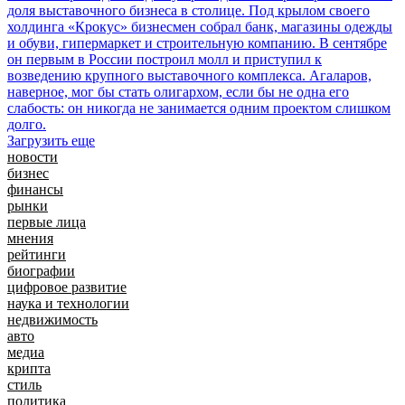
доля выставочного бизнеса в столице. Под крылом своего
холдинга «Крокус» бизнесмен собрал банк, магазины одежды
и обуви, гипермаркет и строительную компанию. В сентябре
он первым в России построил молл и приступил к
возведению крупного выставочного комплекса. Агаларов,
наверное, мог бы стать олигархом, если бы не одна его
слабость: он никогда не занимается одним проектом слишком
долго.
Загрузить еще
новости
бизнес
финансы
рынки
первые лица
мнения
рейтинги
биографии
цифровое развитие
наука и технологии
недвижимость
авто
медиа
крипта
стиль
политика