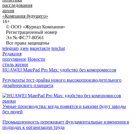
расследования
архив
«Компания будущего»
16+
© ООО «Журнал Компания»
Регистрационный номер
Эл № ФС77-80561
Все права защищены
telegram
дзен
вконтакте
tenchat
Редакция
популярное
Новости
стиль жизни
HUAWEI MatePad Pro Max: удобство без компромиссов
Результаты тест-драйва нового высокопроизводительного
дизайнерского планшета
рынки
Умные производства: когда появятся и какими будут заводы
без людей
Промышленность переживает фундаментальные изменения в
подходах к организации труда