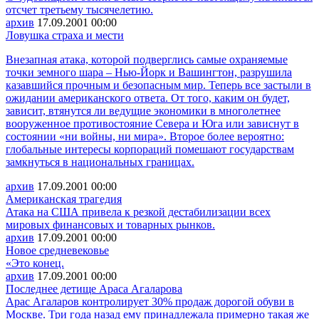
отсчет третьему тысячелетию.
архив
17.09.2001
00:00
Ловушка страха и мести
Внезапная атака, которой подверглись самые охраняемые
точки земного шара – Нью-Йорк и Вашингтон, разрушила
казавшийся прочным и безопасным мир. Теперь все застыли в
ожидании американского ответа. От того, каким он будет,
зависит, втянутся ли ведущие экономики в многолетнее
вооруженное противостояние Севера и Юга или зависнут в
состоянии «ни войны, ни мира». Второе более вероятно:
глобальные интересы корпораций помешают государствам
замкнуться в национальных границах.
архив
17.09.2001
00:00
Американская трагедия
Атака на США привела к резкой дестабилизации всех
мировых финансовых и товарных рынков.
архив
17.09.2001
00:00
Новое средневековье
«Это конец.
архив
17.09.2001
00:00
Последнее детище Араса Агаларова
Арас Агаларов контролирует 30% продаж дорогой обуви в
Москве. Три года назад ему принадлежала примерно такая же