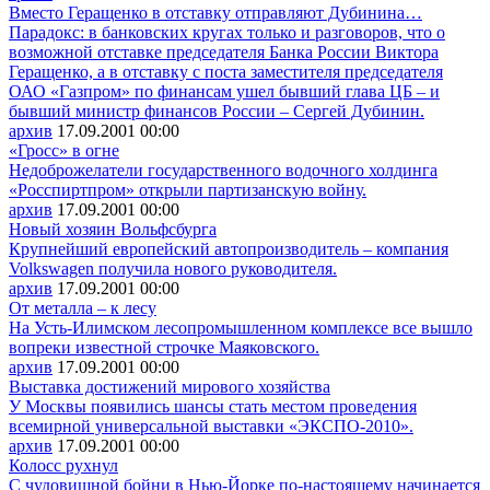
Вместо Геращенко в отставку отправляют Дубинина…
Парадокс: в банковских кругах только и разговоров, что о
возможной отставке председателя Банка России Виктора
Геращенко, а в отставку с поста заместителя председателя
ОАО «Газпром» по финансам ушел бывший глава ЦБ – и
бывший министр финансов России – Сергей Дубинин.
архив
17.09.2001
00:00
«Гросс» в огне
Недоброжелатели государственного водочного холдинга
«Росспиртпром» открыли партизанскую войну.
архив
17.09.2001
00:00
Новый хозяин Вольфсбурга
Крупнейший европейский автопроизводитель – компания
Volkswagen получила нового руководителя.
архив
17.09.2001
00:00
От металла – к лесу
На Усть-Илимском лесопромышленном комплексе все вышло
вопреки известной строчке Маяковского.
архив
17.09.2001
00:00
Выставка достижений мирового хозяйства
У Москвы появились шансы стать местом проведения
всемирной универсальной выставки «ЭКСПО-2010».
архив
17.09.2001
00:00
Колосс рухнул
С чудовищной бойни в Нью-Йорке по-настоящему начинается