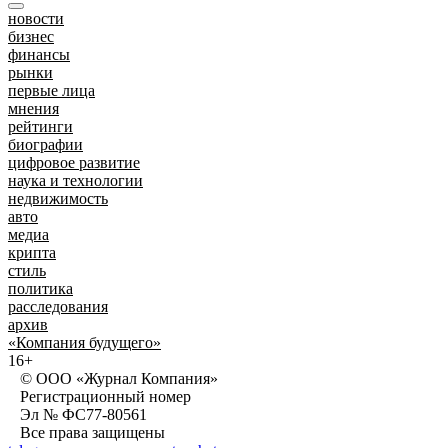
новости
бизнес
финансы
рынки
первые лица
мнения
рейтинги
биографии
цифровое развитие
наука и технологии
недвижимость
авто
медиа
крипта
стиль
политика
расследования
архив
«Компания будущего»
16+
© ООО «Журнал Компания»
Регистрационный номер
Эл № ФС77-80561
Все права защищены