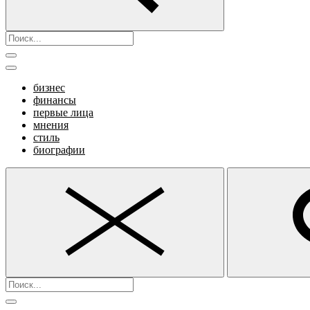
бизнес
финансы
первые лица
мнения
стиль
биографии