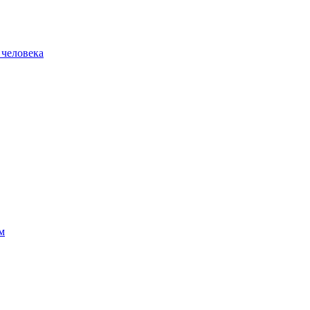
 человека
м