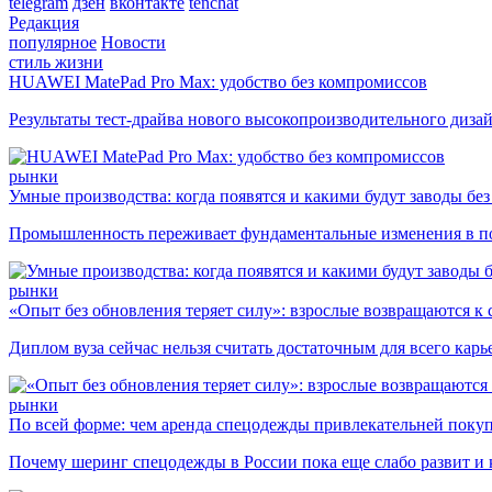
telegram
дзен
вконтакте
tenchat
Редакция
популярное
Новости
стиль жизни
HUAWEI MatePad Pro Max: удобство без компромиссов
Результаты тест-драйва нового высокопроизводительного диза
рынки
Умные производства: когда появятся и какими будут заводы бе
Промышленность переживает фундаментальные изменения в по
рынки
«Опыт без обновления теряет силу»: взрослые возвращаются к
Диплом вуза сейчас нельзя считать достаточным для всего кар
рынки
По всей форме: чем аренда спецодежды привлекательней поку
Почему шеринг спецодежды в России пока еще слабо развит и 