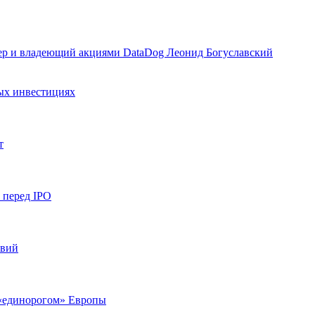
нер и владеющий акциями DataDog Леонид Богуславский
ых инвестициях
т
 перед IPO
твий
 «единорогом» Европы