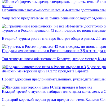
рынки
Ограниченные возможности: не все ИИ-агенты достаточно сам
Чаще всего предлагаемые на рынке решения обладают отдельн
Турпоток в России превысил 43 млн поездок, но июнь впервые 
Въездной туризм растет вчетверо быстрее общего рынка: 2,5 м
Продажи импортного пива в России выросли в 3,5 раза за два г
Три четверти ввоза обеспечивает Беларусь, второе место у Кита
Женский менторский день FCamp пройдет в Барвихе
Проект адресован предпринимательницам, руководительницам
Каждый третий отпускник выбирает для отдыха конец лета, а 
Сценарий короткой перезагрузки предлагает отель Radisson Со