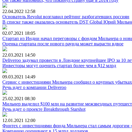
Он также напомнил, что покинул страну еще в 2014 году
22.04.2022
12:58
Основатель Revolut возглавил рейтинг разбогатевших россиян
В списке также оказались основатель DST Global Юрий Миль
02.07.2021
18:05
Стартап из Индии начал переговоры с фондом Мильнера о нов
Оценка стартапа после нового раунда может вырасти вдвое
22.03.2021
14:50
Deliveroo задумал провести в Лондоне крупнейшее IPO за 10 ле
Инвесторы могут оценить стартап более чем в $12 млрд
09.03.2021
14:49
Сервис с инвестициями Мильнера сообщил о крупных убытках
Речь идет о компании Deliveroo
25.02.2021
08:30
Мильнер выделил $100 млн на развитие межзвездных путешес
Речь идет о проекте Breakthrough Starshot
12.01.2021
12:00
Финтех с инвестициями фонда Мильнера стал самым дорогим
Компанию оценивают в 15 млрд долларов