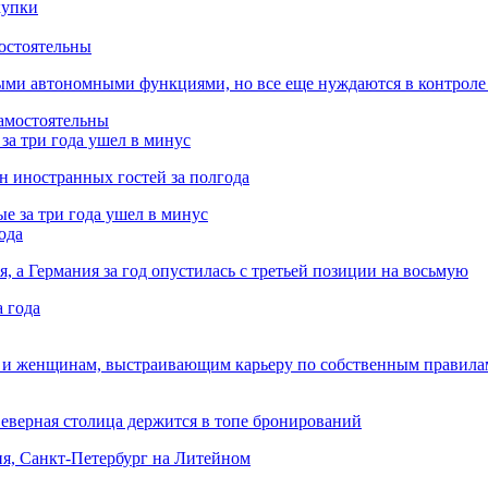
остоятельны
ыми автономными функциями, но все еще нуждаются в контроле
за три года ушел в минус
лн иностранных гостей за полгода
ода
я, а Германия за год опустилась с третьей позиции на восьмую
 и женщинам, выстраивающим карьеру по собственным правила
Северная столица держится в топе бронирований
ня, Санкт-Петербург на Литейном