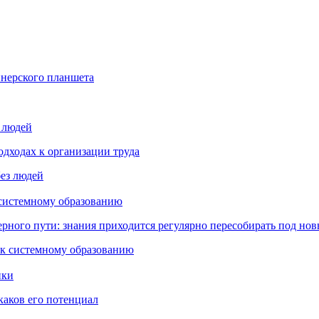
йнерского планшета
з людей
дходах к организации труда
 системному образованию
ьерного пути: знания приходится регулярно пересобирать под но
пки
каков его потенциал