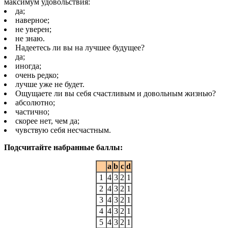
максимум удовольствия:
да;
наверное;
не уверен;
не знаю.
Надеетесь ли вы на лучшее будущее?
да;
иногда;
очень редко;
лучше уже не будет.
Ощущаете ли вы себя счастливым и довольным жизнью?
абсолютно;
частично;
скорее нет, чем да;
чувствую себя несчастным.
Подсчитайте набранные баллы:
a
b
c
d
1
4
3
2
1
2
4
3
2
1
3
4
3
2
1
4
4
3
2
1
5
4
3
2
1