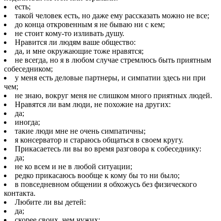
есть;
такой человек есть, но даже ему рассказать можно не все;
до конца откровенным я не бываю ни с кем;
не стоит кому-то изливать душу.
Нравится ли людям ваше общество:
да, и мне окружающие тоже нравятся;
не всегда, но я в любом случае стремлюсь быть приятным
собеседником;
у меня есть деловые партнеры, и симпатии здесь ни при
чем;
не знаю, вокруг меня не слишком много приятных людей.
Нравятся ли вам люди, не похожие на других:
да;
иногда;
такие люди мне не очень симпатичны;
я консерватор и стараюсь общаться в своем кругу.
Прикасаетесь ли вы во время разговора к собеседнику:
да;
не ко всем и не в любой ситуации;
редко прикасаюсь вообще к кому бы то ни было;
в повседневном общении я обхожусь без физического
контакта.
Любите ли вы детей:
да;
скорее своих, чем чужих;