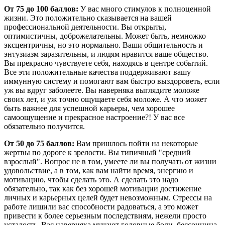
От 75 до 100 баллов:
У вас много стимулов к полноценной
жизни. Это положительно сказывается на вашей
профессиональной деятельности. Вы открыты,
оптимистичны, доброжелательны. Может быть, немножко
эксцентричны, но это нормально. Ваши общительность и
энтузиазм заразительны, и людям нравится ваше общество.
Вы прекрасно чувствуете себя, находясь в центре событий.
Все эти положительные качества поддерживают вашу
иммунную систему и помогают вам быстро выздороветь, если
уж вы вдруг заболеете. Вы наверняка выглядите моложе
своих лет, и уж точно ощущаете себя моложе. А что может
быть важнее для успешной карьеры, чем хорошее
самоощущение и прекрасное настроение?! У вас все
обязательно получится.
От 50 до 75 баллов:
Вам пришлось пойти на некоторые
жертвы по дороге к зрелости. Вы типичный "средний
взрослый". Вопрос не в том, умеете ли вы получать от жизни
удовольствие, а в том, как вам найти время, энергию и
мотивацию, чтобы сделать это. А сделать это надо
обязательно, так как без хорошей мотивации достижение
личных и карьерных целей будет невозможным. Стрессы на
работе лишили вас способности радоваться, а это может
привести к более серьезным последствиям, нежели просто
усталость. Вас наверняка мучают головные боли, бессонница