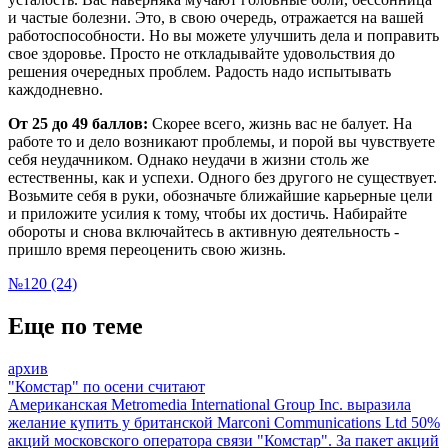
и частые болезни. Это, в свою очередь, отражается на вашей
работоспособности. Но вы можете улучшить дела и поправить
свое здоровье. Просто не откладывайте удовольствия до
решения очередных проблем. Радость надо испытывать
каждодневно.
От 25 до 49 баллов:
Скорее всего, жизнь вас не балует. На
работе то и дело возникают проблемы, и порой вы чувствуете
себя неудачником. Однако неудачи в жизни столь же
естественны, как и успехи. Одного без другого не существует.
Возьмите себя в руки, обозначьте ближайшие карьерные цели
и приложите усилия к тому, чтобы их достичь. Набирайте
обороты и снова включайтесь в активную деятельность -
пришло время переоценить свою жизнь.
№120 (24)
Еще по теме
архив
"Комстар" по осени считают
Американская Metromedia International Group Inc. выразила
желание купить у британской Marconi Communications Ltd 50%
акций московского оператора связи "Комстар". За пакет акций