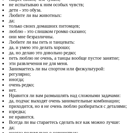
не испытываю к ним особых чувств;
дети - это обуза.
Любите ли вы животных:
да;
только своих домашних питомцев;
люблю - это слишком громко сказано;
они мне безразличны.
Любите ли вы петь и танцевать:
да, и умею это делать хорошо;
да, но делаю это довольно редко;
петь люблю не очень, а танцы вообще пустое занятие;
эти развлечения не для меня.
Занимаетесь ли вы спортом или физкультурой:
регулярно;
иногда;
очень редко;
нет.
Нравится ли вам размышлять над сложными задачами:
да, подчас выходят очень занимательные комбинации;
приходится, но я не очень люблю разбираться с деталями;
изредка;
не нравится.
Всегда ли вы стараетесь сделать все как можно лучше:
да;
иногда подумываю о новшествах;