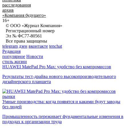
расследования
архив
«Компания будущего»
16+
© ООО «Журнал Компания»
Регистрационный номер
Эл № ФС77-80561
Все права защищены
telegram
дзен
вконтакте
tenchat
Редакция
популярное
Новости
стиль жизни
HUAWEI MatePad Pro Max: удобство без компромиссов
Результаты тест-драйва нового высокопроизводительного
дизайнерского планшета
рынки
Умные производства: когда появятся и какими будут заводы
без людей
Промышленность переживает фундаментальные изменения в
подходах к организации труда