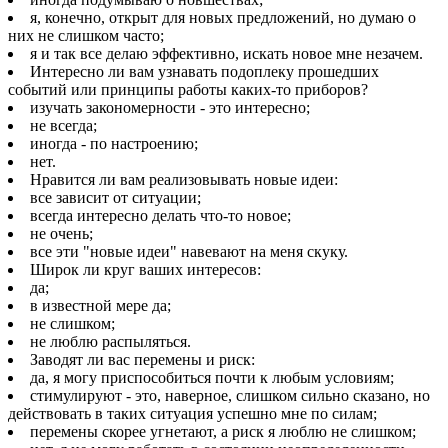
я, конечно, открыт для новых предложений, но думаю о
них не слишком часто;
я и так все делаю эффективно, искать новое мне незачем.
Интересно ли вам узнавать подоплеку прошедших
событий или принципы работы каких-то приборов?
изучать закономерности - это интересно;
не всегда;
иногда - по настроению;
нет.
Нравится ли вам реализовывать новые идеи:
все зависит от ситуации;
всегда интересно делать что-то новое;
не очень;
все эти "новые идеи" навевают на меня скуку.
Широк ли круг ваших интересов:
да;
в известной мере да;
не слишком;
не люблю распыляться.
Заводят ли вас перемены и риск:
да, я могу приспособиться почти к любым условиям;
стимулируют - это, наверное, слишком сильно сказано, но
действовать в таких ситуация успешно мне по силам;
перемены скорее угнетают, а риск я люблю не слишком;