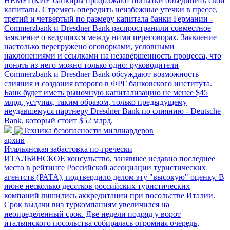
НЕМЕЦКИЕ банкиры продолжают попытки объединить свои
капиталы. Стремясь опередить неизбежные утечки в прессе,
третий и четвертый по размеру капитала банки Германии -
Commerzbank и Dresdner Bank распространили совместное
заявление о ведущихся между ними переговорах. Заявление
настолько перегружено оговорками, условными
наклонениями и ссылками на незавершенность процесса, что
понять из него можно только одно: руководители
Commerzbank и Dresdner Bank обсуждают возможность
слияния и создания второго в ФРГ банковского института.
Банк будет иметь рыночную капитализацию не менее $45
млрд, уступая, таким образом, только предыдущему
неудавшемуся партнеру Dresdner Bank по слиянию - Deutsche
Bank, который стоит $52 млрд.
архив
Итальянская забастовка по-гречески
ИТАЛЬЯНСКОЕ консульство, занявшее недавно последнее
место в рейтинге Российской ассоциации туристических
агентств (РАТА), подтвердило делом эту "высокую" оценку. В
июне несколько десятков российских туристических
компаний лишились аккредитации при посольстве Италии.
Срок выдачи виз туркомпаниям увеличился на
неопределенный срок. Две недели подряд у ворот
итальянского посольства собиралась огромная очередь,