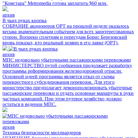
"Комстара" Metromedia готова заплатить $60 млн.
архив
В чьих руках кнопка
СОБРАНИЕ акционеров ОРТ на прошлой неделе оказалось
весьма знаменательным событием для всех заинтересованных
сторон. Вопреки сплетням и пересудам Борис Березовский
вновь показал, кто реальный хозяин в его лавке (ОРТ).
архив
МПС недовольно убыточными пассажирскими перевозками
МИНИСТЕРСТВО путей сообщения продолжает разработку
программы реформирования железнодорожной отрасли.
Основной идеей программы является отказ от схемы
перекрестного субсидирования перевозок. Для этого
министерство предполагает демонополизировать убыточные
пассажирские перевозки и отдать основные маршруты в руки
частных компаний. При этом путевое хозяйство должно
остаться в ведении МПС.
архив
Техника безопасности миллиардеров