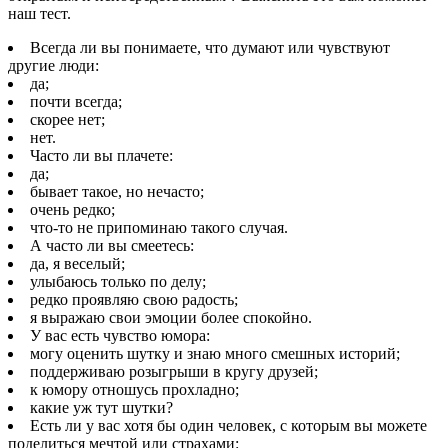
наш тест.
Всегда ли вы понимаете, что думают или чувствуют
другие люди:
да;
почти всегда;
скорее нет;
нет.
Часто ли вы плачете:
да;
бывает такое, но нечасто;
очень редко;
что-то не припоминаю такого случая.
А часто ли вы смеетесь:
да, я веселый;
улыбаюсь только по делу;
редко проявляю свою радость;
я выражаю свои эмоции более спокойно.
У вас есть чувство юмора:
могу оценить шутку и знаю много смешных историй;
поддерживаю розыгрыши в кругу друзей;
к юмору отношусь прохладно;
какие уж тут шутки?
Есть ли у вас хотя бы один человек, с которым вы можете
поделиться мечтой или страхами: