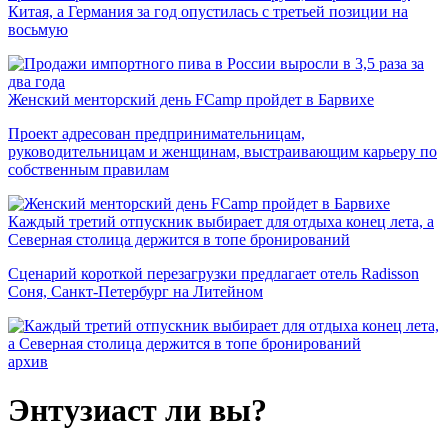
Китая, а Германия за год опустилась с третьей позиции на
восьмую
Женский менторский день FCamp пройдет в Барвихе
Проект адресован предпринимательницам,
руководительницам и женщинам, выстраивающим карьеру по
собственным правилам
Каждый третий отпускник выбирает для отдыха конец лета, а
Северная столица держится в топе бронирований
Сценарий короткой перезагрузки предлагает отель Radisson
Соня, Санкт-Петербург на Литейном
архив
Энтузиаст ли вы?