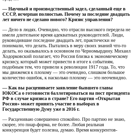
— Научный и производственный задел, сделанный еще в
СССР, исчерпан полностью. Почему за последние двадцать
лет ничего не сделано нового? Кризис управления?
— Дело в людях. Очевидно, что отрасли высокого передела не
имели длительное время адекватных руководителей. Люди,
руководившие последние двадцать лет, практически не
понимали, что делать. Пытались в меру своих знаний что-то
делать, но оказывалось в основном по Черномырдину. Михаил
Ходорковский полагает, что Россия близка к экономическому
кризису, который может привести в итоге к событиям,
подобным тем, что привели к революции 1917 года. То, что
мы движемся к плохому — это очевидно, слишком большое
количество ошибок, к насколько плохому — это неочевидно.
— Как вы расцениваете заявление бывшего главы
ЮКОСа о готовности баллотироваться на пост президента
РФ в случае кризиса в стране? Его партия «Открытая
Россия» может принять участие в выборах в
Государственную Думу уже в 2016 г.
— Расцениваю совершенно спокойно. Про партию не знаю,
скорее, это пиар-форма, не более. Любая реальная
конкуренция будет полезна, думаю. Время конкурентов-