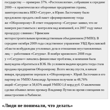
государству
—
примерно 37%. «Ростехнологии», собравшие к середине
2000
—
х практически все оборонные предприятия страны,
заинтересовались НПО «Сатурн», и Юрию Ласточкину было
предложено продать свой пакет сформированному тогда
же «Оборонпрому».В ответ гендиректор «Сатурна» заявил, что не
намерен расставаться с контролем над компанией, и в 2007 году начал
процедуру слияния с Уфимским
моторостроительным производственным объединением (УМПО). В
середине октября 2009 года следственное управление УВД Ярославской
области возбудилодва уголовных дела в отношении неустановленных
лиц
—
работников «Сатурна». В ноябре кризисного 2008 года
у «»Сатурна«» начались финансовые проблемы, и компания была
вынуждена обратиться в ВЭБ. Но условием выдачи кредита тогда стала
продажа предприятия Оборонпрому. Всего месяц спустя, в начале
января, предприятие перешло к «Оборонпрому». Юрий Ласточкин и его
партнер по УМПО Александр Артюхов получили за 48,76%
акций «Сатурна» и 58,65% акций УМПО 1,6 млрд руб. О заключении
сделки объявил лично премьер Владимир Путин во время совещания по
авиастроению в Рыбинске.
«Люди не понимали, что делать»