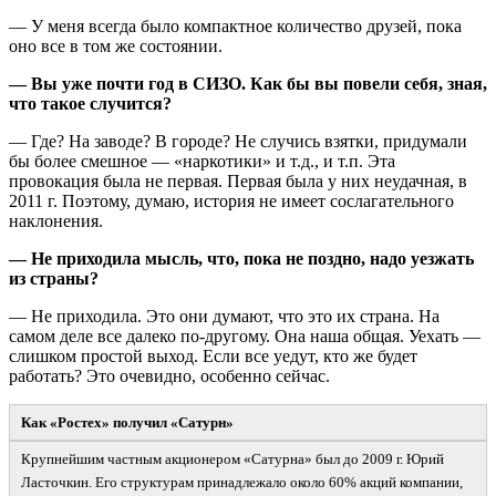
— У меня всегда было компактное количество друзей, пока
оно все в том же состоянии.
— Вы уже почти год в СИЗО. Как бы вы повели себя, зная,
что такое случится?
— Где? На заводе? В городе? Не случись взятки, придумали
бы более смешное — «наркотики» и т.д., и т.п. Эта
провокация была не первая. Первая была у них неудачная, в
2011 г. Поэтому, думаю, история не имеет сослагательного
наклонения.
— Не приходила мысль, что, пока не поздно, надо уезжать
из страны?
— Не приходила. Это они думают, что это их страна. На
самом деле все далеко по-другому. Она наша общая. Уехать —
слишком простой выход. Если все уедут, кто же будет
работать? Это очевидно, особенно сейчас.
Как «Ростех» получил «Сатурн»
Крупнейшим частным акционером «Сатурна» был до 2009 г. Юрий
Ласточкин. Его структурам принадлежало около 60% акций компании,