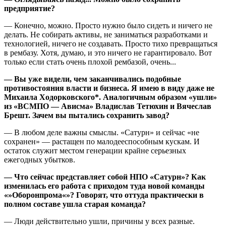
предприятие?
— Конечно, можно. Просто нужно было сидеть и ничего не
делать. Не собирать активы, не заниматься разработками и
технологией, ничего не создавать. Просто тихо превращаться
в рембазу. Хотя, думаю, и это ничего не гарантировало. Вот
только если стать очень плохой рембазой, очень...
— Вы уже видели, чем заканчивались подобные
противостояния власти и бизнеса. Я имею в виду даже не
Михаила Ходорковского*. Аналогичным образом «ушли»
из «ВСМПО — Ависма» Владислав Тетюхин и Вячеслав
Брешт. Зачем вы пытались сохранить завод?
— В любом деле важны смыслы. «Сатурн» и сейчас «не
сохранен» — растащен по малодееспособным кускам. И
остаток служит местом генерации крайне серьезных
ежегодных убытков.
— Что сейчас представляет собой НПО «Сатурн»? Как
изменилась его работа с приходом туда новой команды
«»Оборонпрома«»? Говорят, что оттуда практически в
полном составе ушла старая команда?
— Люди действительно ушли, причины у всех разные.