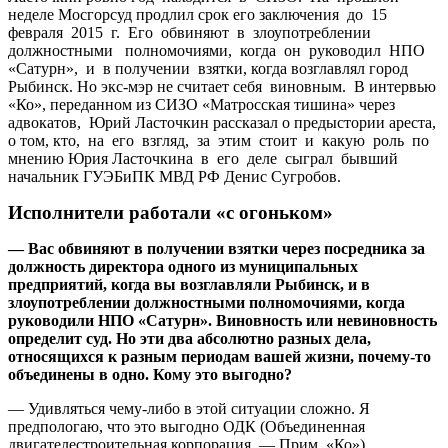
неделе Мосгорсуд продлил срок его заключения до 15
февраля 2015 г. Его обвиняют в злоупотреблении
должностными полномочиями, когда он руководил НПО
«Сатурн», и в получении взятки, когда возглавлял город
Рыбинск. Но экс-мэр не считает себя виновным. В интервью
«Ко», переданном из СИЗО «Матросская тишина» через
адвокатов, Юрий Ласточкин рассказал о предыстории ареста,
о том, кто, на его взгляд, за этим стоит и какую роль по
мнению Юрия Ласточкина в его деле сыграл бывший
начальник ГУЭБиПК МВД РФ Денис Сугробов.
Исполнители работали «с огоньком»
— Вас обвиняют в получении взятки через посредника за
должность директора одного из муниципальных
предприятий, когда вы возглавляли Рыбинск, и в
злоупотреблении должностными полномочиями, когда
руководили НПО «Сатурн». Виновность или невиновность
определит суд. Но эти два абсолютно разных дела,
относящихся к разным периодам вашей жизни, почему-то
объединены в одно. Кому это выгодно?
— Удивляться чему-либо в этой ситуации сложно. Я
предпологаю, что это выгодно ОДК (Объединенная
двигателестроительная корпорация. — Прим. «Ко»),