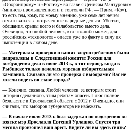
«Оборонпрому» и «Ростеху» во главе с Денисом Мантуровым
(министр промышленности и торговли РФ. — Прим. «Ко»),
то есть тем, кому, по моему мнению, уже семь лет нечем
отчитываться за потраченные народные деньги. Убытки,
обещания, срывы всего и балабольство вместо дела.
Очевидно, что любой человек, кто что-либо может, для
российских «технологов» опасен уже по факту в силу их
импотенции в любом деле.
— Материалы проверки о ваших злоупотреблениях были
направлены в Следственный комитет России для
возбуждения дела в июне 2013 г., в тот период, когда в
Рыбинске только началась мэрская избирательная
кампания. Связана ли это проверка с выборами? Вас не
хотели видеть во главе города?
— Конечно, связана. Любой человек, за которым стоит
история сделанного, этим ребятам опасен. Плюс полное
безвластие в Ярославской области с 2012 г. Очевидно, они
считали, что выборов губернатора не избежать.
— В начале июля 2013 г. был задержан по подозрению во
взятке мэр Ярославля Евгений Урлашов. Спустя три
месяца произошел ваш арест. Видите ли вы здесь связь?