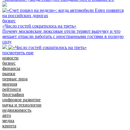
бизнес
«Число гостей сократилось на треть»
Почему московские люксовые отели теряют выручку и что
мешает отрасли работать с иностранными гостями в полную
силу
посмотреть еще
новости
бизнес
финансы
рынки
первые лица
мнения
рейтинги
биографии
цифровое развитие
наука и технологии
недвижимость
авто
медиа
крипта