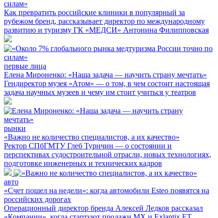
силам»
Как превратить российские клиники в популярный за
рубежом бренд, рассказывает директор по международному
развитию и туризму ГК «МЕДСИ» Антонина Филипповская
первые лица
Елена Мироненко: «Наша задача — научить страну мечтать»
Гендиректор музея «Атом» — о том, в чем состоит настоящая
задача научных музеев и чему им стоит учиться у театров
рынки
«Важно не количество специалистов, а их качество»
Ректор СПбГМТУ Глеб Туричин — о состоянии и
перспективах судостроительной отрасли, новых технологиях,
подготовке инженерных и технических кадров
авто
«Счет пошел на недели»: когда автомобили Esteo появятся на
российских дорогах
Операционный директор бренда Алексей Ледков рассказал
«Компании», когда стартуют продажи MX и Exlantix ET