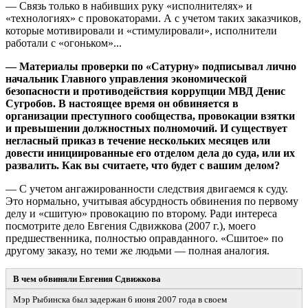
— Связь только в набивших руку «исполнителях» и
«технологиях» с провокаторами. А с учетом таких заказчиков,
которые мотивировали и «стимулировали», исполнители
работали с «огоньком»...
— Материалы проверки по «Сатурну» подписывал лично
начальник Главного управления экономической
безопасности и противодействия коррупции МВД Денис
Сугробов. В настоящее время он обвиняется в
организации преступного сообщества, провокации взятки
и превышении должностных полномочий. И существует
негласный приказ в течение нескольких месяцев или
довести инициированные его отделом дела до суда, или их
развалить. Как вы считаете, что будет с вашим делом?
— С учетом ангажированности следствия двигаемся к суду.
Это нормально, учитывая абсурдность обвинения по первому
делу и «сшитую» провокацию по второму. Ради интереса
посмотрите дело Евгения Сдвижкова (2007 г.), моего
предшественника, полностью оправданного. «Сшитое» по
другому заказу, но теми же людьми — полная аналогия.
В чем обвиняли Евгения Сдвижкова
Мэр Рыбинска был задержан 6 июня 2007 года в своем