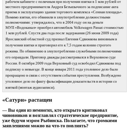
рабочем кабинете с поличным при получении взятки в 1 млн рублей от
местного предпринимателя Андрея Безъязычного за подписание акта
приема в эксплуатацию здания торгового комплекса «Сенная площадь».
Помимо взятки, его обвинили в злоупотреблении должностными
полномочиями: утверждалось, что в 2004 году он на деньги
МУП «Водоканал» приобрел автомобиль Volkswagen Passat стоимостью
1 млн рублей. Спустя два года после задержания (26
июня 2009 года)
Ярославский областной суд признал Евгения Сдвижкова виновным в
получении взятки и приговорил его к 7,5 годам колонии строгого
режима. По обвинению в злоупотреблении служебными полномочиями
его оправдали. Приговор дважды рассматривался в Верховном суде
России. 8 октября 2009 года Верховный суд освободил Сдвижкова под
подписку о невыезде. В конце января 2011 года уголовное дело было
прекращено в связи с отсутствием события преступления. Возбуждено
уголовное дело по факту фальсификации доказательств в истории со
взяткой (монтаж аудиозаписи).
«Сатурн» растащен
— Вы один из немногих, кто открыто критиковал
чиновников и возглавлял стратегическое предприятие,
уже будучи мэром Рыбинска. Полагаете, что громкими
заявлениями можно на что-то повлиять?