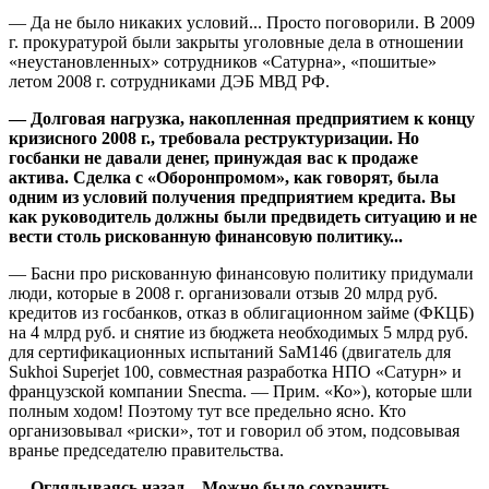
— Да не было никаких условий... Просто поговорили. В 2009
г. прокуратурой были закрыты уголовные дела в отношении
«неустановленных» сотрудников «Сатурна», «пошитые»
летом 2008 г. сотрудниками ДЭБ МВД РФ.
— Долговая нагрузка, накопленная предприятием к концу
кризисного 2008 г., требовала реструктуризации. Но
госбанки не давали денег, принуждая вас к продаже
актива. Сделка с «Оборонпромом», как говорят, была
одним из условий получения предприятием кредита. Вы
как руководитель должны были предвидеть ситуацию и не
вести столь рискованную финансовую политику...
— Басни про рискованную финансовую политику придумали
люди, которые в 2008 г. организовали отзыв 20 млрд руб.
кредитов из госбанков, отказ в облигационном займе (ФКЦБ)
на 4 млрд руб. и снятие из бюджета необходимых 5 млрд руб.
для сертификационных испытаний SaM146 (двигатель для
Sukhoi Superjet 100, совместная разработка НПО «Сатурн» и
французской компании Snecma. — Прим. «Ко»), которые шли
полным ходом! Поэтому тут все предельно ясно. Кто
организовывал «риски», тот и говорил об этом, подсовывая
вранье председателю правительства.
— Оглядываясь назад... Можно было сохранить