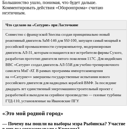
Большинство ушло, понимая, что будет дальше.
Комментировать действия «Оборонпрома» считаю
неэтичным.
Что сделано на «Сатурне» при Ласточкине
Совместно с французской Snecma создан принципиально новый
реактивный двигатель SaM-
146 для SSJ-
100, запущен самый мощный в
российской промышленности суперкомпьютер, модернизирован
двигатель АЛ-
31, которым оснащаются все истребители фирмы Сухого,
разработан прототип двигателя пятого поколения 117С. Для индийских
ВВС «Сатурн» создал двигатель АЛ-
55И для учебно-
тренировочного
самолета МиГ-
АТ.
В рамках программы импортозамещения
на «»Сатурне«» завершены государственные испытания нового
российского двигателя для надводных кораблей ВМФ. За последние
двадцать лет единственный энергомашиностроительный проект с
разработкой и выходом на серийное производство
—
газовые турбины
ГТД-
110, установленные на Ивановские ПГУ.
«Это мой родной город»
— Почему вы пошли на выборы мэра Рыбинска? Участие
в них вы согласовывали с Кремлем?