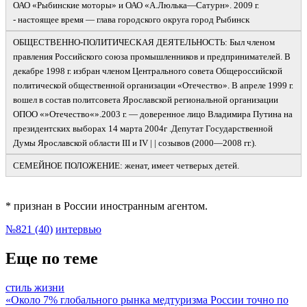
ОАО «Рыбинские моторы» и ОАО «А.Люлька
—
Сатурн». 2009 г.
-
настоящее время
—
глава городского округа город Рыбинск
ОБЩЕСТВЕННО-
ПОЛИТИЧЕСКАЯ ДЕЯТЕЛЬНОСТЬ: Был членом
правления Российского союза промышленников и предпринимателей. В
декабре 1998 г. избран членом Центрального совета Общероссийской
политической общественной организации «Отечество». В апреле 1999 г.
вошел в состав политсовета Ярославской региональной организации
ОПОО «»Отечество«».2003 г.
—
доверенное лицо Владимира Путина на
президентских выборах 14 марта 2004г .Депутат Государственной
Думы Ярославской области III и IV | | созывов (2000
—
2008 гг.).
СЕМЕЙНОЕ ПОЛОЖЕНИЕ: женат, имеет четверых детей.
* признан в России иностранным агентом.
№821 (40)
интервью
Еще по теме
стиль жизни
«Около 7% глобального рынка медтуризма России точно по