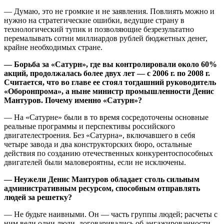
— Думаю, это не громкие и не заявления. Повлиять можно и
нужно на стратегические ошибки, ведущие страну в
технологический тупик и позволяющие безрезультатно
перемалывать сотни миллиардов рублей бюджетных денег,
крайне необходимых стране.
— Борьба за «Сатурн», где вы контролировали около 60%
акций, продолжалась более двух лет — с 2006 г. по 2008 г.
Считается, что во главе ее стоял тогдашний руководитель
«Оборонпрома», а ныне министр промышленности Денис
Мантуров. Почему именно «Сатурн»?
— На «Сатурне» были в то время сосредоточены основные
реальные программы и перспективы российского
двигателестроения. Без «Сатурна», включавшего в себя
четыре завода и два конструкторских бюро, остальные
действия по созданию отечественных конкурентоспособных
двигателей были маловероятны, если не исключены.
— Неужели Денис Мантуров обладает столь сильным
административным ресурсом, способным отправлять
людей за решетку?
— Не будьте наивными. Он — часть группы людей; расчеты с
ним вели одни люди, договаривались об ангажированности