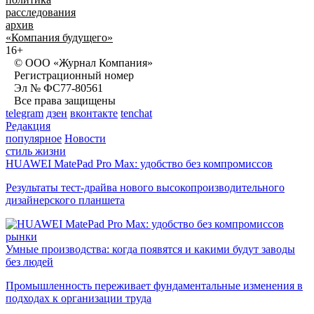
расследования
архив
«Компания будущего»
16+
© ООО «Журнал Компания»
Регистрационный номер
Эл № ФС77-80561
Все права защищены
telegram
дзен
вконтакте
tenchat
Редакция
популярное
Новости
стиль жизни
HUAWEI MatePad Pro Max: удобство без компромиссов
Результаты тест-драйва нового высокопроизводительного
дизайнерского планшета
рынки
Умные производства: когда появятся и какими будут заводы
без людей
Промышленность переживает фундаментальные изменения в
подходах к организации труда