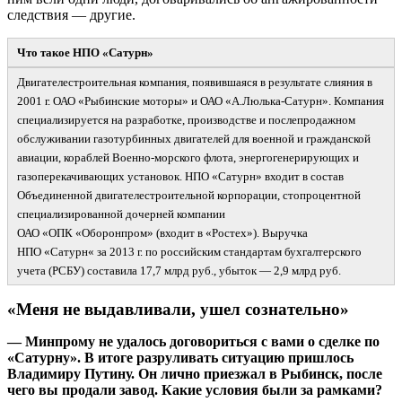
следствия — другие.
Что такое НПО «Сатурн»
Двигателестроительная компания, появившаяся в результате слияния в
2001 г. ОАО «Рыбинские моторы» и ОАО «А.Люлька-
Сатурн». Компания
специализируется на разработке, производстве и послепродажном
обслуживании газотурбинных двигателей для военной и гражданской
авиации, кораблей Военно-
морского флота, энергогенерирующих и
газоперекачивающих установок. НПО «Сатурн» входит в состав
Объединенной двигателестроительной корпорации, стопроцентной
специализированной дочерней компании
ОАО «ОПК «Оборонпром» (входит в «Ростех»). Выручка
НПО «Сатурн« за 2013 г. по российским стандартам бухгалтерского
учета (РСБУ) составила 17,7 млрд руб., убыток
—
2,9 млрд руб.
«Меня не выдавливали, ушел сознательно»
— Минпрому не удалось договориться с вами о сделке по
«Сатурну». В итоге разруливать ситуацию пришлось
Владимиру Путину. Он лично приезжал в Рыбинск, после
чего вы продали завод. Какие условия были за рамками?