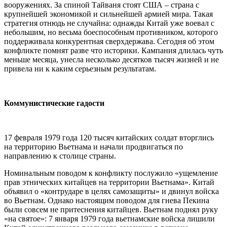
вооружениях. За спиной Тайваня стоят США – страна с
крупнейшей экономикой и сильнейшей армией мира. Такая
стратегия отнюдь не случайна: однажды Китай уже воевал с
небольшим, но весьма боеспособным противником, которого
поддерживала конкурентная сверхдержава. Сегодня об этом
конфликте помнят разве что историки. Кампания длилась чуть
меньше месяца, унесла несколько десятков тысяч жизней и не
привела ни к каким серьезным результатам.
Коммунистические гадости
17 февраля 1979 года 120 тысяч китайских солдат вторглись
на территорию Вьетнама и начали продвигаться по
направлению к столице страны.
Номинальным поводом к конфликту послужило «ущемление
прав этнических китайцев на территории Вьетнама». Китай
объявил о «контрударе в целях самозащиты» и двинул войска
во Вьетнам. Однако настоящим поводом для гнева Пекина
были совсем не притеснения китайцев. Вьетнам поднял руку
«на святое»: 7 января 1979 года вьетнамские войска лишили