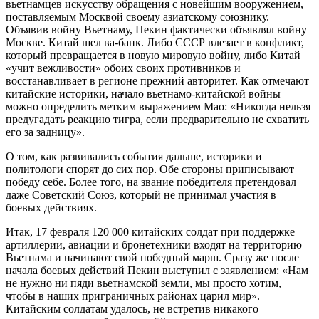
вьетнамцев искусству обращения с новейшим вооружением,
поставляемым Москвой своему азиатскому союзнику.
Объявив войну Вьетнаму, Пекин фактически объявлял войну
Москве. Китай шел ва-банк. Либо СССР влезает в конфликт,
который превращается в новую мировую войну, либо Китай
«учит вежливости» обоих своих противников и
восстанавливает в регионе прежний авторитет. Как отмечают
китайские историки, начало вьетнамо-китайской войны
можно определить метким выражением Мао: «Никогда нельзя
предугадать реакцию тигра, если предварительно не схватить
его за задницу».
О том, как развивались события дальше, историки и
политологи спорят до сих пор. Обе стороны приписывают
победу себе. Более того, на звание победителя претендовал
даже Советский Союз, который не принимал участия в
боевых действиях.
Итак, 17 февраля 120 000 китайских солдат при поддержке
артиллерии, авиации и бронетехники входят на территорию
Вьетнама и начинают свой победный марш. Сразу же после
начала боевых действий Пекин выступил с заявлением: «Нам
не нужно ни пяди вьетнамской земли, мы просто хотим,
чтобы в наших приграничных районах царил мир».
Китайским солдатам удалось, не встретив никакого