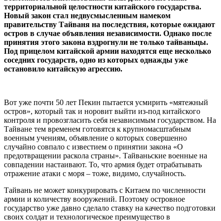
территориальной целостности китайского государства.
Новый закон стал недвусмысленным намеком
правительству Тайваня на последствия, которые ожидают
остров в случае объявления независимости. Однако после
принятия этого закона вздрогнули не только тайваньцы.
Под прицелом китайской армии находятся еще несколько
соседних государств, одно из которых однажды уже
остановило китайскую агрессию.
Вот уже почти 50 лет Пекин пытается усмирить «мятежный
остров», который так и норовит выйти из-под китайского
контроля и провозгласить себя независимым государством. На
Тайване тем временем готовятся к крупномасштабным
военным учениям, объявление о которых совершенно
случайно совпало с известием о принятии закона «О
предотвращении раскола страны». Тайваньские военные на
совпадении настаивают. То, что армия будет отрабатывать
отражение атаки с моря – тоже, видимо, случайность.
Тайвань не может конкурировать с Китаем по численности
армии и количеству вооружений. Поэтому островное
государство уже давно сделало ставку на качество подготовки
своих солдат и технологическое преимущество в