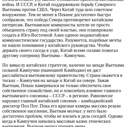
война. И СССР, и Китай поддерживали борьбу Северного
Вьетнама против США. Через Китай туда шло советское
вооружение. Тем не менее в Пекине достаточно быстро
сообразили, что победа Севера противоречит китайским
интересам. Вьетнамские коммунисты хотели не просто
объединить страну под своей властью, они планировали
создать в Юго-Восточной Азии единое индокитайское
коммунистическое государство. Разумеется, подобные мечты
не нашли понимания у китайского руководства. Чтобы
держать своего соседа в узде, Китай всеми силами помогал
другому сопернику Вьетнама – Кампучии.
По замыслу китайских стратегов, наличие на западе Вьетнама
сильной Кампучии (нынешней Камбоджи) не даст
расслабиться вьетнамскому правительству. Страна окажется в
тисках – Кампучия на западе и Китай на севере. Зажав
Вьетнам, Пекин намеревался не только обеспечить свое
собственное спокойствие, но и поколебать влияние главного
вьетнамского союзника – СССР – в регионе. Равновесие
нарушил главный китайский союзник – камбоджийский
диктатор Пол Пот. Пока его красные кхмеры массово резали
собственное население, Вьетнам молчал: у него было
достаточно проблем, чтобы не влезать в дела соседей. Однако
когда в Кампучии начались массовые казни этнических
вьетнамцев, Вьетнам решил принять меры.