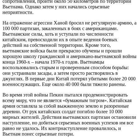
сопротивления, пройти около 50 километров по территории
Вьетнама. Однако затем у них начались серьезные
неприятности.
На отражение агрессии Ханой бросил не регулярную армию, а
100 000 партизан, закаленных в боях с американцами.
Вьетнамские силы, хоть и уступали по численности
китайским, превосходили их в опыте ведения боевых
действий на собственной территории. Кроме того,
вьетнамские войска были прекрасно обучены и прошли
хорошую школу гражданской и американо-вьетнамской войны
конца 1960-х – начала 1970-х годов. Вьетнамцы
воспользовались старым и проверенным способом борьбы:
они устраивали засады, а затем просто растворялись в
джунглях. В первые дни Китай потерял убитыми более 20 000
военнослужащих. Еще около 40 000 были тяжело ранены.
Во время этой войны Пекин пытался продемонстрировать
всему миру, что не является «бумажным тигром». Китайская
армия оставляла за собой выжженную землю и разоренные
деревни. От рук китайских солдат погибло более 10 000
мирных жителей. Действия вьетнамских партизан остановили
наступление, но добиться серьезных военных успехов им все
равно не удалось. Их контрнаступление провалилось, и
Вьетнам понес серьезные потери.