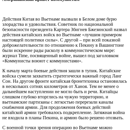
Действия Китая во Вьетнаме вызвали в Белом доме бурю
злорадства и удовольствия. Советник по национальной
безопасности президента Картера Збигнев Бжезинский назвал
действия китайских войск во Вьетнаме «лучшим примером
настоящей политики силы». С другой – при всей показной
доброжелательности по отношению к Пекину в Вашингтоне
были искренне рады расколу в коммунистическом мире:
журнал Time, посвященный войне, вышел под заголовком
«Коммунисты воюют с коммунистами».
К началу марта боевые действия зашли в тупик. Китайские
войска сумели захватить стратегически важный город Ланг
Сон. На другом фронте китайская бронетехника остановилась
в нескольких сотнях километров от Ханоя. Тем не менее о
дальнейшем наступлении не могло быть и речи. Китайцы
слишком глубоко вторглись на чужую территорию, и
вьетнамские партизаны с легкостью перерезали каналы
снабжения армии. Для продолжения боевых действий
китайской армии требовалось подкрепление. Затяжная война
не входила в планы Пекина, и армию было решено отозвать.
С военной точки зрения операцию во Вьетнаме можно