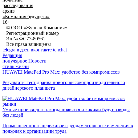
расследования
архив
«Компания будущего»
16+
© ООО «Журнал Компания»
Регистрационный номер
Эл № ФС77-80561
Все права защищены
telegram
дзен
вконтакте
tenchat
Редакция
популярное
Новости
стиль жизни
HUAWEI MatePad Pro Max: удобство без компромиссов
Результаты тест-драйва нового высокопроизводительного
дизайнерского планшета
рынки
Умные производства: когда появятся и какими будут заводы
без людей
Промышленность переживает фундаментальные изменения в
подходах к организации труда