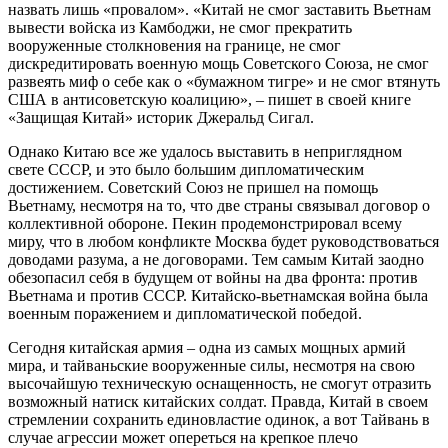
назвать лишь «провалом». «Китай не смог заставить Вьетнам
вывести войска из Камбоджи, не смог прекратить
вооруженные столкновения на границе, не смог
дискредитировать военную мощь Советского Союза, не смог
развеять миф о себе как о «бумажном тигре» и не смог втянуть
США в антисоветскую коалицию», – пишет в своей книге
«Защищая Китай» историк Джеральд Сигал.
Однако Китаю все же удалось выставить в неприглядном
свете СССР, и это было большим дипломатическим
достижением. Советский Союз не пришел на помощь
Вьетнаму, несмотря на то, что две страны связывал договор о
коллективной обороне. Пекин продемонстрировал всему
миру, что в любом конфликте Москва будет руководствоваться
доводами разума, а не договорами. Тем самым Китай заодно
обезопасил себя в будущем от войны на два фронта: против
Вьетнама и против СССР. Китайско-вьетнамская война была
военным поражением и дипломатической победой.
Сегодня китайская армия – одна из самых мощных армий
мира, и тайваньские вооруженные силы, несмотря на свою
высочайшую техническую оснащенность, не смогут отразить
возможный натиск китайских солдат. Правда, Китай в своем
стремлении сохранить единовластие одинок, а вот Тайвань в
случае агрессии может опереться на крепкое плечо