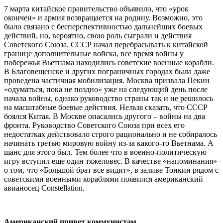
7 марта китайское правительство объявило, что «урок
окончен» и армия возвращается на родину. Возможно, это
было связано с бесперспективностью дальнейших боевых
действий, но, вероятно, свою роль сыграли и действия
Советского Союза. СССР начал перебрасывать к китайской
границе дополнительные войска, все время войны у
побережья Вьетнама находились советские военные корабли.
В Благовещенске и других пограничных городах была даже
проведена частичная мобилизация. Москва призвала Пекин
«одуматься, пока не поздно» уже на следующий день после
начала войны, однако руководство страны так и не решилось
на масштабные боевые действия. Нельзя сказать, что СССР
боялся Китая. В Москве опасались другого – войны на два
фронта. Руководство Советского Союза при всех его
недостатках действовало строго рационально и не собиралось
начинать третью мировую войну из-за какого-то Вьетнама. А
шанс для этого был. Тем более что в военно-политическую
игру вступил еще один тяжеловес. В качестве «напоминания»
о том, что «Большой брат все видит», в заливе Тонкин рядом с
советскими военными кораблями появился американский
авианосец Constellation.
Американский привет коммунистам