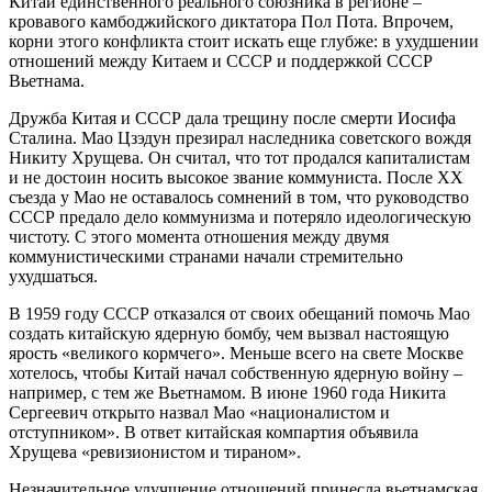
Китай единственного реального союзника в регионе –
кровавого камбоджийского диктатора Пол Пота. Впрочем,
корни этого конфликта стоит искать еще глубже: в ухудшении
отношений между Китаем и СССР и поддержкой СССР
Вьетнама.
Дружба Китая и СССР дала трещину после смерти Иосифа
Сталина. Мао Цзэдун презирал наследника советского вождя
Никиту Хрущева. Он считал, что тот продался капиталистам
и не достоин носить высокое звание коммуниста. После XX
съезда у Мао не оставалось сомнений в том, что руководство
СССР предало дело коммунизма и потеряло идеологическую
чистоту. С этого момента отношения между двумя
коммунистическими странами начали стремительно
ухудшаться.
В 1959 году СССР отказался от своих обещаний помочь Мао
создать китайскую ядерную бомбу, чем вызвал настоящую
ярость «великого кормчего». Меньше всего на свете Москве
хотелось, чтобы Китай начал собственную ядерную войну –
например, с тем же Вьетнамом. В июне 1960 года Никита
Сергеевич открыто назвал Мао «националистом и
отступником». В ответ китайская компартия объявила
Хрущева «ревизионистом и тираном».
Незначительное улучшение отношений принесла вьетнамская