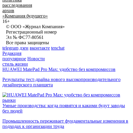
расследования
архив
«Компания будущего»
16+
© ООО «Журнал Компания»
Регистрационный номер
Эл № ФС77-80561
Все права защищены
telegram
дзен
вконтакте
tenchat
Редакция
популярное
Новости
стиль жизни
HUAWEI MatePad Pro Max: удобство без компромиссов
Результаты тест-драйва нового высокопроизводительного
дизайнерского планшета
рынки
Умные производства: когда появятся и какими будут заводы
без людей
Промышленность переживает фундаментальные изменения в
подходах к организации труда