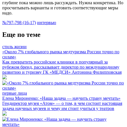
глубине пока можно лишь рассуждать. Нужна конкретика. Но
просчитывать варианты и готовить соответствующие меры
надо.
№797-798 (16-17)
интервью
Еще по теме
стиль жизни
«Около 7% глобального рынка медтуризма России точно по
силам»
Как превратить российские клиники в популярный за
рубежом бренд, рассказывает директор по международному
развитию и туризму ГК «МЕДСИ» Антонина Филипповская
первые лица
Елена Мироненко: «Наша задача — научить страну мечтать»
Гендиректор музея «Атом» — о том, в чем состоит настоящая
задача научных музеев и чему им стоит учиться у театров