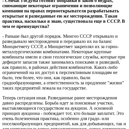
- Сейчас Госдума готовит поправки в закон о недрах,
снимающие некоторые ограничения и позволяющие
компании на правах первооткрывателя разрабатывать
открытые и разведанные ею же месторождения. Такая
практика, насколько я знаю, существовала еще в СССР. В
чем ее преимущества?
- Раньше был другой порядок. Мингео СССР открывало и
разведывало месторождения и передавало их на баланс
Минцветмету СССР, а Минцветмет закреплял их за горно-
металлургическими комбинатами. Некоторые крупные
комбинаты имели и свои геологические службы, которые при
дефиците запасов также занимались поисками и разведкой,
как правило, в районах действия комбинатов. Каких-либо
ограничений на их доступ к перспективным площадям не
было, тем более, что они, как правило, были
градообразующими, а ответственность за продление "жизни"
таких предприятий лежала на государстве.
Теперь ситуация иная. Разведанные ранее месторождения
давно распределены. Борьба идет за поисковые участки,
выставляющиеся государством на аукцион. А основной
принцип аукциона - побеждает тот, кто больше заплатит. Это
очень болезненная практика, особенно для градо- или
поселкообразующих предприятий, как для добывающих, так и
для комплексных горно-металлургических, горно-химических