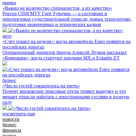
рынки
«Важно не количество специалистов, а их качество»
Ректор СПбГМТУ Глеб Туричин — о состоянии и
перспективах судостроительной отрасли, новых технологиях,
подготовке инженерных и технических кадров
авто
«Счет пошел на недели»: когда автомобили Esteo появятся на
российских дорогах
Операционный директор бренда Алексей Ледков рассказал
«Компании», когда стартуют продажи MX и Exlantix ET
бизнес
«Число гостей сократилось на треть»
Почему московские люксовые отели теряют выручку и что
мешает отрасли работать с иностранными гостями в полную
силу
посмотреть еще
новости
бизнес
финансы
рынки