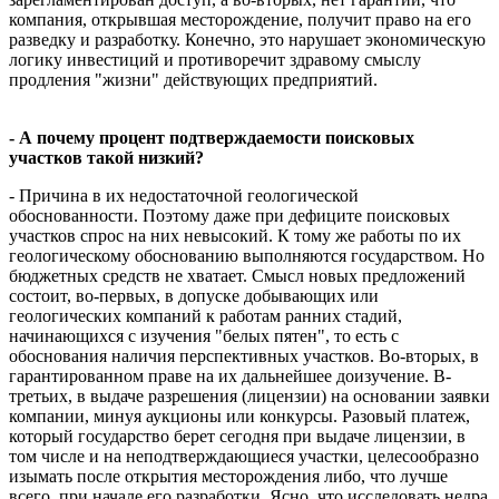
компания, открывшая месторождение, получит право на его
разведку и разработку. Конечно, это нарушает экономическую
логику инвестиций и противоречит здравому смыслу
продления "жизни" действующих предприятий.
- А почему процент подтверждаемости поисковых
участков такой низкий?
- Причина в их недостаточной геологической
обоснованности. Поэтому даже при дефиците поисковых
участков спрос на них невысокий. К тому же работы по их
геологическому обоснованию выполняются государством. Но
бюджетных средств не хватает. Смысл новых предложений
состоит, во-первых, в допуске добывающих или
геологических компаний к работам ранних стадий,
начинающихся с изучения "белых пятен", то есть с
обоснования наличия перспективных участков. Во-вторых, в
гарантированном праве на их дальнейшее доизучение. В-
третьих, в выдаче разрешения (лицензии) на основании заявки
компании, минуя аукционы или конкурсы. Разовый платеж,
который государство берет сегодня при выдаче лицензии, в
том числе и на неподтверждающиеся участки, целесообразно
изымать после открытия месторождения либо, что лучше
всего, при начале его разработки. Ясно, что исследовать недра