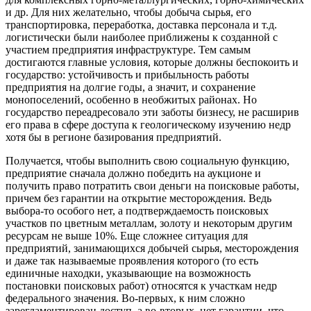
и др. Для них желательно, чтобы добыча сырья, его
транспортировка, переработка, доставка персонала и т.д.
логистически были наиболее приближены к созданной с
участием предприятия инфраструктуре. Тем самым
достигаются главные условия, которые должны беспокоить и
государство: устойчивость и прибыльность работы
предприятия на долгие годы, а значит, и сохранение
монопоселений, особенно в необжитых районах. Но
государство переадресовало эти заботы бизнесу, не расширив
его права в сфере доступа к геологическому изучению недр
хотя бы в регионе базирования предприятий.
Получается, чтобы выполнить свою социальную функцию,
предприятие сначала должно победить на аукционе и
получить право потратить свои деньги на поисковые работы,
причем без гарантии на открытие месторождения. Ведь
выбора-то особого нет, а подтверждаемость поисковых
участков по цветным металлам, золоту и некоторым другим
ресурсам не выше 10%. Еще сложнее ситуация для
предприятий, занимающихся добычей сырья, месторождения
и даже так называемые проявления которого (то есть
единичные находки, указывающие на возможность
постановки поисковых работ) относятся к участкам недр
федерального значения. Во-первых, к ним сложно
зарегламентирован доступ, а во-вторых, нет гарантии, что