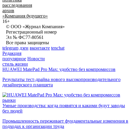
расследования
архив
«Компания будущего»
16+
© ООО «Журнал Компания»
Регистрационный номер
Эл № ФС77-80561
Все права защищены
telegram
дзен
вконтакте
tenchat
Редакция
популярное
Новости
стиль жизни
HUAWEI MatePad Pro Max: удобство без компромиссов
Результаты тест-драйва нового высокопроизводительного
дизайнерского планшета
рынки
Умные производства: когда появятся и какими будут заводы
без людей
Промышленность переживает фундаментальные изменения в
подходах к организации труда