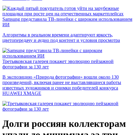
Samsung представила ТВ-линейки с широким использованием
ИИ
Алгоритмы в реальном времени адаптируют яркость,
цветопередачу и аудио под контент и условия просмотра
Третьяковская галерея покажет эволюцию пейзажной
фотографии за 130 лет
В экспозицию «Природа фотографии» вошли около 130
произведений, включая ранее не выставлявшиеся работы
известных художников и снимки победителей конкурса
HUAWEI XMAGE
Долги россиян коллекторам
упали до минимума за три